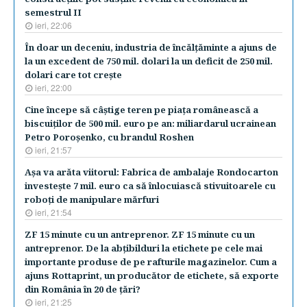
semestrul II
ieri, 22:06
În doar un deceniu, industria de încălţăminte a ajuns de
la un excedent de 750 mil. dolari la un deficit de 250 mil.
dolari care tot creşte
ieri, 22:00
Cine începe să câştige teren pe piaţa românească a
biscuiţilor de 500 mil. euro pe an: miliardarul ucrainean
Petro Poroşenko, cu brandul Roshen
ieri, 21:57
Aşa va arăta viitorul: Fabrica de ambalaje Rondocarton
investeşte 7 mil. euro ca să înlocuiască stivuitoarele cu
roboţi de manipulare mărfuri
ieri, 21:54
ZF 15 minute cu un antreprenor. ZF 15 minute cu un
antreprenor. De la abţibilduri la etichete pe cele mai
importante produse de pe rafturile magazinelor. Cum a
ajuns Rottaprint, un producător de etichete, să exporte
din România în 20 de ţări?
ieri, 21:25