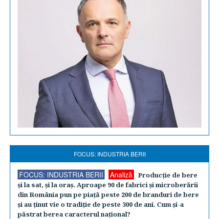
FOCUS: INDUSTRIA BERII
FOCUS: INDUSTRIA BERII
Analiză
Producţie de bere
şi la sat, şi la oraş. Aproape 90 de fabrici şi microberării
din România pun pe piaţă peste 200 de branduri de bere
şi au ţinut vie o tradiţie de peste 300 de ani. Cum şi-a
păstrat berea caracterul naţional?