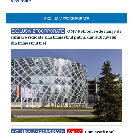
Vezi toate
EXCLUSIV ZFCORPORATE
EXCLUSIV ZFCORPORATE
OMV Petrom vede marje de
rafinare ridicate şi în trimestrul patru, dar sub nivelul
din trimestrul trei
EXCLUSIV ZFCORPORATE
Analiză
Cum arată noul