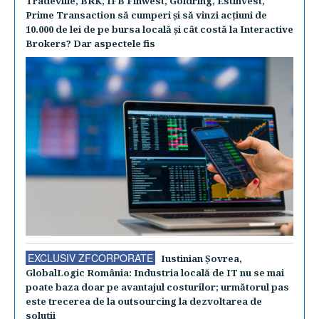
Tradeville, BRK, IFB Finwest, Goldring, Estinvest,
Prime Transaction să cumperi şi să vinzi acţiuni de
10.000 de lei de pe bursa locală şi cât costă la Interactive
Brokers? Dar aspectele fis
EXCLUSIV ZFCORPORATE
Iustinian Şovrea,
GlobalLogic România: Industria locală de IT nu se mai
poate baza doar pe avantajul costurilor; următorul pas
este trecerea de la outsourcing la dezvoltarea de
soluţii