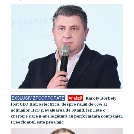
EXCLUSIV ZFCORPORATE
Analiză
Karoly Borbely,
fost CEO Hidroelectrica, despre raliul de 60% al
acţiunilor H2O şi evaluarea de 90 mld. lei: Este o
creştere care n-are legătură cu performanţa companiei.
Free float-ul este prea mic