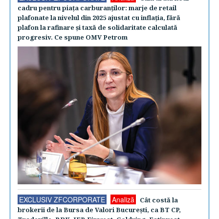
cadru pentru piaţa carburanţilor: marje de retail
plafonate la nivelul din 2025 ajustat cu inflaţia, fără
plafon la rafinare şi taxă de solidaritate calculată
progresiv. Ce spune OMV Petrom
EXCLUSIV ZFCORPORATE
Analiză
Cât costă la
brokerii de la Bursa de Valori Bucureşti, ca BT CP,