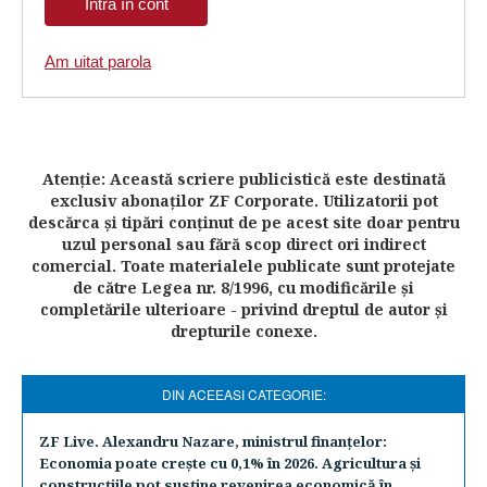
Am uitat parola
Atenţie: Această scriere publicistică este destinată
exclusiv abonaţilor ZF Corporate. Utilizatorii pot
descărca şi tipări conţinut de pe acest site doar pentru
uzul personal sau fără scop direct ori indirect
comercial. Toate materialele publicate sunt protejate
de către Legea nr. 8/1996, cu modificările şi
completările ulterioare - privind dreptul de autor şi
drepturile conexe.
DIN ACEEASI CATEGORIE:
ZF Live. Alexandru Nazare, ministrul finanţelor:
Economia poate creşte cu 0,1% în 2026. Agricultura şi
construcţiile pot susţine revenirea economică în