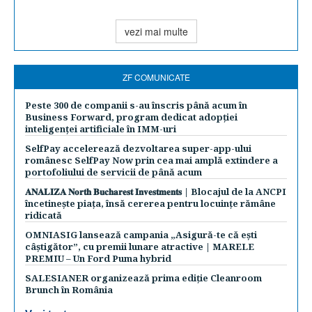
vezi mai multe
ZF COMUNICATE
Peste 300 de companii s-au înscris până acum în
Business Forward, program dedicat adopției
inteligenței artificiale în IMM-uri
SelfPay accelerează dezvoltarea super-app-ului
românesc SelfPay Now prin cea mai amplă extindere a
portofoliului de servicii de până acum
𝐀𝐍𝐀𝐋𝐈𝐙𝐀 𝐍𝐨𝐫𝐭𝐡 𝐁𝐮𝐜𝐡𝐚𝐫𝐞𝐬𝐭 𝐈𝐧𝐯𝐞𝐬𝐭𝐦𝐞𝐧𝐭𝐬 | Blocajul de la ANCPI
încetinește piața, însă cererea pentru locuințe rămâne
ridicată
OMNIASIG lansează campania „Asigură-te că ești
câștigător”, cu premii lunare atractive | MARELE
PREMIU – Un Ford Puma hybrid
SALESIANER organizează prima ediție Cleanroom
Brunch în România