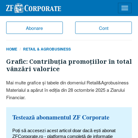
Desch
meniu
Abonare
Cont
HOME
RETAIL & AGROBUSINESS
Grafic: Contribuţia promoţiilor în total
vânzări valorice
Mai multe grafice şi tabele din domeniul Retail&Agrobusiness
Materialul a apărut în ediţia din 28 octombrie 2025 a Ziarului
Financiar.
Testează abonamentul ZF Corporate
Poți să accesezi acest articol doar dacă ești abonat
ZFCorporate.ro - platforma completă de informație