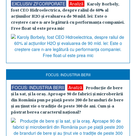
EXCLUSIV ZFCORPORATE
Analiză
Karoly Borbely,
fost CEO Hidroelectrica, despre raliul de 60% al
acţiunilor H2O şi evaluarea de 90 mld. lei: Este o
creştere care n-are legătură cu performanţa companiei.
Free float-ul este prea mic
FOCUS: INDUSTRIA BERII
FOCUS: INDUSTRIA BERII
Analiză
Producţie de bere
şi la sat, şi la oraş. Aproape 90 de fabrici şi microberării
din România pun pe piaţă peste 200 de branduri de bere
şi au ţinut vie o tradiţie de peste 300 de ani. Cum şi-a
păstrat berea caracterul naţional?