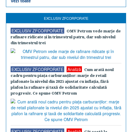
Vezi toate
EXCLUSIV ZFCORPORATE
EXCLUSIV ZFCORPORATE
OMV Petrom vede marje de
rafinare ridicate şi în trimestrul patru, dar sub nivelul
din trimestrul trei
EXCLUSIV ZFCORPORATE
Analiză
Cum arată noul
cadru pentru piaţa carburanţilor: marje de retail
plafonate la nivelul din 2025 ajustat cu inflaţia, fără
plafon la rafinare şi taxă de solidaritate calculată
progresiv. Ce spune OMV Petrom
EXCLUSIV ZFCORPORATE
Analiză
Cât costă la