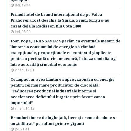
ieri, 19:44
​Primul hotel de brand internaţional de pe Valea
Prahovei a fost deschis la Sinaia. Primii turişti s-au
cazat deja la Radisson Blu Cota 1400
ieri, 08:00
Ioan Popa, TRANSAVIA: Sperăm ca eventuale măsuri de
limitare a consumului de energie să rămână
excepţionale, proporţionale cu contextul şi aplicate
pentru o perioadă strict necesară, în baza unui dialog
între autorităţi şi mediul economic
vineri, 17:01
Ce impact ar avea limitarea aprovizionării cu energie
pentru cel mai mare producător de ciocolată:
“reducerea producţiei industriale interne şi
accelerarea deficitului bugetar prin favorizarea
importului”
vineri, 14:12
Branduri tinere de îngheţată, bere şi creme de alune s-
au „infiltrat“ pe rafturi printre giganţi
joi, 21:41