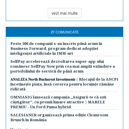
vezi mai multe
ZF COMUNICATE
Peste 300 de companii s-au înscris până acum în
Business Forward, program dedicat adopției
inteligenței artificiale în IMM-uri
SelfPay accelerează dezvoltarea super-app-ului
românesc SelfPay Now prin cea mai amplă extindere a
portofoliului de servicii de până acum
𝐀𝐍𝐀𝐋𝐈𝐙𝐀 𝐍𝐨𝐫𝐭𝐡 𝐁𝐮𝐜𝐡𝐚𝐫𝐞𝐬𝐭 𝐈𝐧𝐯𝐞𝐬𝐭𝐦𝐞𝐧𝐭𝐬 | Blocajul de la ANCPI
încetinește piața, însă cererea pentru locuințe rămâne
ridicată
OMNIASIG lansează campania „Asigură-te că ești
câștigător”, cu premii lunare atractive | MARELE
PREMIU – Un Ford Puma hybrid
SALESIANER organizează prima ediție Cleanroom
Brunch în România