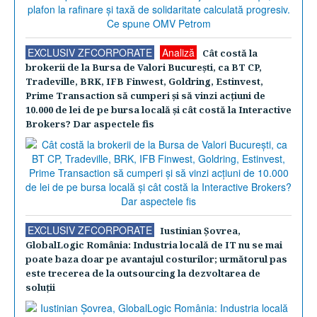
EXCLUSIV ZFCORPORATE
Analiză
Cât costă la
brokerii de la Bursa de Valori Bucureşti, ca BT CP,
Tradeville, BRK, IFB Finwest, Goldring, Estinvest,
Prime Transaction să cumperi şi să vinzi acţiuni de
10.000 de lei de pe bursa locală şi cât costă la Interactive
Brokers? Dar aspectele fis
EXCLUSIV ZFCORPORATE
Iustinian Şovrea,
GlobalLogic România: Industria locală de IT nu se mai
poate baza doar pe avantajul costurilor; următorul pas
este trecerea de la outsourcing la dezvoltarea de
soluţii