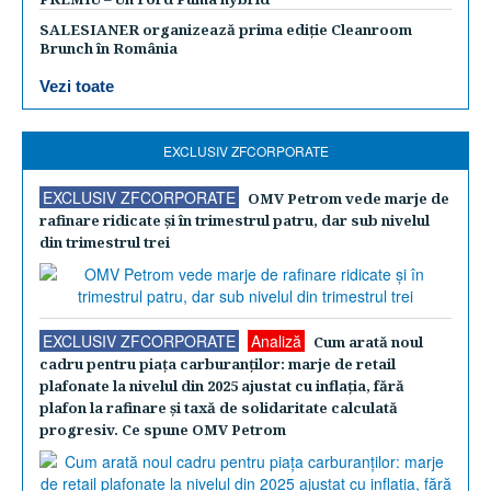
SALESIANER organizează prima ediție Cleanroom
Brunch în România
Vezi toate
EXCLUSIV ZFCORPORATE
EXCLUSIV ZFCORPORATE
OMV Petrom vede marje de
rafinare ridicate şi în trimestrul patru, dar sub nivelul
din trimestrul trei
EXCLUSIV ZFCORPORATE
Analiză
Cum arată noul
cadru pentru piaţa carburanţilor: marje de retail
plafonate la nivelul din 2025 ajustat cu inflaţia, fără
plafon la rafinare şi taxă de solidaritate calculată
progresiv. Ce spune OMV Petrom