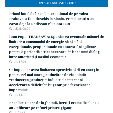
DIN ACEEASI CATEGORIE:
​Primul hotel de brand internaţional de pe Valea
Prahovei a fost deschis la Sinaia. Primii turişti s-au
cazat deja la Radisson Blu Cota 1400
astăzi, 08:00
Ioan Popa, TRANSAVIA: Sperăm ca eventuale măsuri de
limitare a consumului de energie să rămână
excepţionale, proporţionale cu contextul şi aplicate
pentru o perioadă strict necesară, în baza unui dialog
între autorităţi şi mediul economic
ieri, 17:01
Ce impact ar avea limitarea aprovizionării cu energie
pentru cel mai mare producător de ciocolată:
“reducerea producţiei industriale interne şi
accelerarea deficitului bugetar prin favorizarea
importului”
ieri, 14:12
Branduri tinere de îngheţată, bere şi creme de alune s-
au „infiltrat“ pe rafturi printre giganţi
joi, 21:41