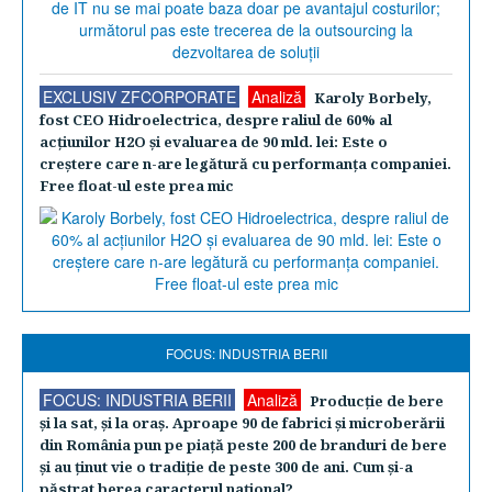
EXCLUSIV ZFCORPORATE
Analiză
Karoly Borbely,
fost CEO Hidroelectrica, despre raliul de 60% al
acţiunilor H2O şi evaluarea de 90 mld. lei: Este o
creştere care n-are legătură cu performanţa companiei.
Free float-ul este prea mic
FOCUS: INDUSTRIA BERII
FOCUS: INDUSTRIA BERII
Analiză
Producţie de bere
şi la sat, şi la oraş. Aproape 90 de fabrici şi microberării
din România pun pe piaţă peste 200 de branduri de bere
şi au ţinut vie o tradiţie de peste 300 de ani. Cum şi-a
păstrat berea caracterul naţional?