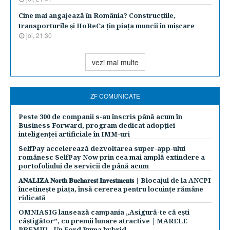
Cine mai angajează în România? Construcţiile,
transporturile şi HoReCa ţin piaţa muncii în mişcare
joi, 21:30
vezi mai multe
ZF COMUNICATE
Peste 300 de companii s-au înscris până acum în
Business Forward, program dedicat adopției
inteligenței artificiale în IMM-uri
SelfPay accelerează dezvoltarea super-app-ului
românesc SelfPay Now prin cea mai amplă extindere a
portofoliului de servicii de până acum
𝐀𝐍𝐀𝐋𝐈𝐙𝐀 𝐍𝐨𝐫𝐭𝐡 𝐁𝐮𝐜𝐡𝐚𝐫𝐞𝐬𝐭 𝐈𝐧𝐯𝐞𝐬𝐭𝐦𝐞𝐧𝐭𝐬 | Blocajul de la ANCPI
încetinește piața, însă cererea pentru locuințe rămâne
ridicată
OMNIASIG lansează campania „Asigură-te că ești
câștigător”, cu premii lunare atractive | MARELE
PREMIU – Un Ford Puma hybrid