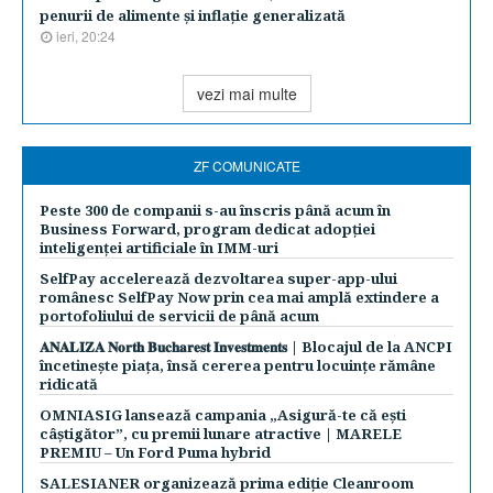
penurii de alimente şi inflaţie generalizată
ieri, 20:24
vezi mai multe
ZF COMUNICATE
Peste 300 de companii s-au înscris până acum în
Business Forward, program dedicat adopției
inteligenței artificiale în IMM-uri
SelfPay accelerează dezvoltarea super-app-ului
românesc SelfPay Now prin cea mai amplă extindere a
portofoliului de servicii de până acum
𝐀𝐍𝐀𝐋𝐈𝐙𝐀 𝐍𝐨𝐫𝐭𝐡 𝐁𝐮𝐜𝐡𝐚𝐫𝐞𝐬𝐭 𝐈𝐧𝐯𝐞𝐬𝐭𝐦𝐞𝐧𝐭𝐬 | Blocajul de la ANCPI
încetinește piața, însă cererea pentru locuințe rămâne
ridicată
OMNIASIG lansează campania „Asigură-te că ești
câștigător”, cu premii lunare atractive | MARELE
PREMIU – Un Ford Puma hybrid
SALESIANER organizează prima ediție Cleanroom