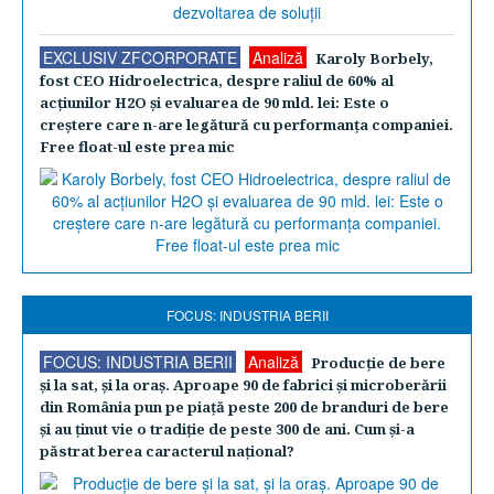
EXCLUSIV ZFCORPORATE
Analiză
Karoly Borbely,
fost CEO Hidroelectrica, despre raliul de 60% al
acţiunilor H2O şi evaluarea de 90 mld. lei: Este o
creştere care n-are legătură cu performanţa companiei.
Free float-ul este prea mic
FOCUS: INDUSTRIA BERII
FOCUS: INDUSTRIA BERII
Analiză
Producţie de bere
şi la sat, şi la oraş. Aproape 90 de fabrici şi microberării
din România pun pe piaţă peste 200 de branduri de bere
şi au ţinut vie o tradiţie de peste 300 de ani. Cum şi-a
păstrat berea caracterul naţional?