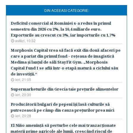
DIN ACEEASI CATEGORIE:
Deficitul comercial al României s-a redus în primul
semestru din 2026 cu 2%, la 16,4 miliarde euro.
Exporturile au crescut cu 3%, iar importurile cu 1,7%
astăzi, 10:32
Morphosis Capital vrea să facă exit din două afaceri pe
care a pariat din primul fond – reţeaua de imagistică
Medima şi lanţul de săli StayFit Gym. „Morphosis
Capital Fund I se află într-o etapă matură a ciclului său
de investiţii.“
ieri, 21:05
Supermarketurile din Grecia taie preţurile alimentelor
ieri, 20:30
Producătorii bulgari de pepeni îşi lasă culturile să
putrezească pe câmp din cauza preţurilor prea mici
ieri, 20:28
El Niño ameninţă să perturbe cele mai tranzacţionate
materii prime agricole ale lumii, crescând riscul de