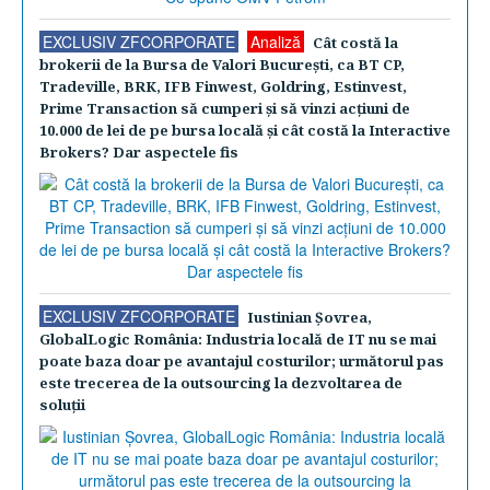
EXCLUSIV ZFCORPORATE
Analiză
Cât costă la
brokerii de la Bursa de Valori Bucureşti, ca BT CP,
Tradeville, BRK, IFB Finwest, Goldring, Estinvest,
Prime Transaction să cumperi şi să vinzi acţiuni de
10.000 de lei de pe bursa locală şi cât costă la Interactive
Brokers? Dar aspectele fis
EXCLUSIV ZFCORPORATE
Iustinian Şovrea,
GlobalLogic România: Industria locală de IT nu se mai
poate baza doar pe avantajul costurilor; următorul pas
este trecerea de la outsourcing la dezvoltarea de
soluţii