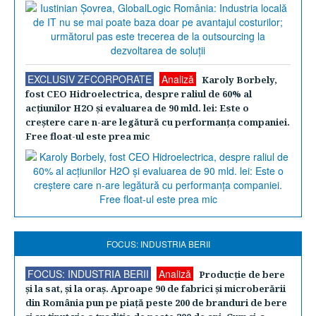
EXCLUSIV ZFCORPORATE
Analiză
Karoly Borbely,
fost CEO Hidroelectrica, despre raliul de 60% al
acţiunilor H2O şi evaluarea de 90 mld. lei: Este o
creştere care n-are legătură cu performanţa companiei.
Free float-ul este prea mic
FOCUS: INDUSTRIA BERII
FOCUS: INDUSTRIA BERII
Analiză
Producţie de bere
şi la sat, şi la oraş. Aproape 90 de fabrici şi microberării
din România pun pe piaţă peste 200 de branduri de bere