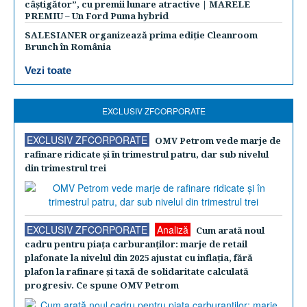
câștigător”, cu premii lunare atractive | MARELE
PREMIU – Un Ford Puma hybrid
SALESIANER organizează prima ediție Cleanroom
Brunch în România
Vezi toate
EXCLUSIV ZFCORPORATE
EXCLUSIV ZFCORPORATE
OMV Petrom vede marje de
rafinare ridicate şi în trimestrul patru, dar sub nivelul
din trimestrul trei
EXCLUSIV ZFCORPORATE
Analiză
Cum arată noul
cadru pentru piaţa carburanţilor: marje de retail
plafonate la nivelul din 2025 ajustat cu inflaţia, fără
plafon la rafinare şi taxă de solidaritate calculată
progresiv. Ce spune OMV Petrom