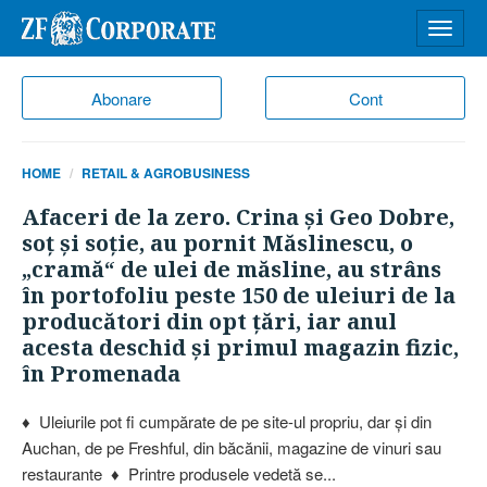
Desch
meniu
Abonare
Cont
HOME
RETAIL & AGROBUSINESS
Afaceri de la zero. Crina şi Geo Dobre,
soţ şi soţie, au pornit Măslinescu, o
„cramă“ de ulei de măsline, au strâns
în portofoliu peste 150 de uleiuri de la
producători din opt ţări, iar anul
acesta deschid şi primul magazin fizic,
în Promenada
♦ Uleiurile pot fi cumpărate de pe site-ul propriu, dar şi din
Auchan, de pe Freshful, din băcănii, magazine de vinuri sau
restaurante ♦ Printre produsele vedetă se...