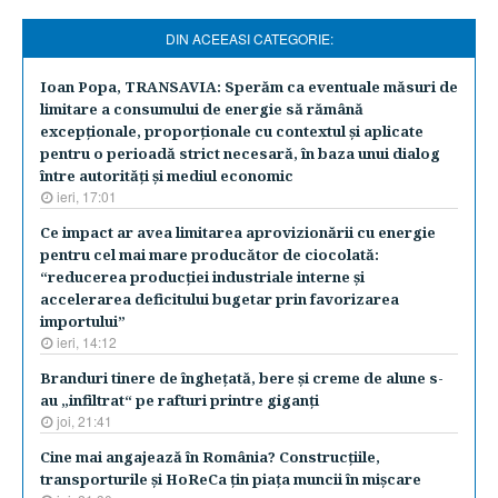
DIN ACEEASI CATEGORIE:
Ioan Popa, TRANSAVIA: Sperăm ca eventuale măsuri de
limitare a consumului de energie să rămână
excepţionale, proporţionale cu contextul şi aplicate
pentru o perioadă strict necesară, în baza unui dialog
între autorităţi şi mediul economic
ieri, 17:01
Ce impact ar avea limitarea aprovizionării cu energie
pentru cel mai mare producător de ciocolată:
“reducerea producţiei industriale interne şi
accelerarea deficitului bugetar prin favorizarea
importului”
ieri, 14:12
Branduri tinere de îngheţată, bere şi creme de alune s-
au „infiltrat“ pe rafturi printre giganţi
joi, 21:41
Cine mai angajează în România? Construcţiile,
transporturile şi HoReCa ţin piaţa muncii în mişcare