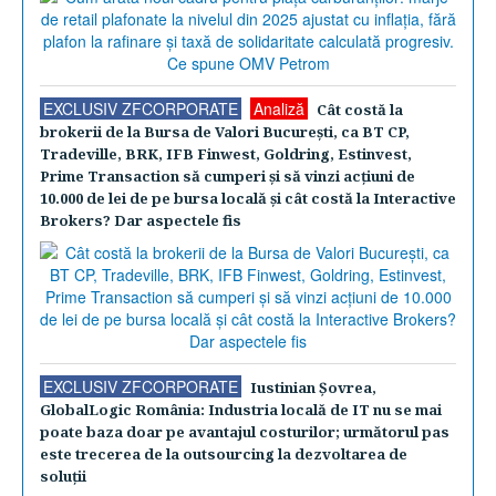
EXCLUSIV ZFCORPORATE
Analiză
Cât costă la
brokerii de la Bursa de Valori Bucureşti, ca BT CP,
Tradeville, BRK, IFB Finwest, Goldring, Estinvest,
Prime Transaction să cumperi şi să vinzi acţiuni de
10.000 de lei de pe bursa locală şi cât costă la Interactive
Brokers? Dar aspectele fis
EXCLUSIV ZFCORPORATE
Iustinian Şovrea,
GlobalLogic România: Industria locală de IT nu se mai
poate baza doar pe avantajul costurilor; următorul pas
este trecerea de la outsourcing la dezvoltarea de
soluţii