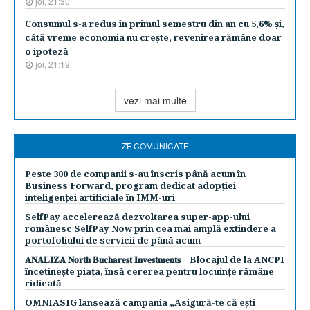
joi, 21:30
Consumul s-a redus în primul semestru din an cu 5,6% şi,
câtă vreme economia nu creşte, revenirea rămâne doar
o ipoteză
joi, 21:19
vezi mai multe
ZF COMUNICATE
Peste 300 de companii s-au înscris până acum în
Business Forward, program dedicat adopției
inteligenței artificiale în IMM-uri
SelfPay accelerează dezvoltarea super-app-ului
românesc SelfPay Now prin cea mai amplă extindere a
portofoliului de servicii de până acum
𝐀𝐍𝐀𝐋𝐈𝐙𝐀 𝐍𝐨𝐫𝐭𝐡 𝐁𝐮𝐜𝐡𝐚𝐫𝐞𝐬𝐭 𝐈𝐧𝐯𝐞𝐬𝐭𝐦𝐞𝐧𝐭𝐬 | Blocajul de la ANCPI
încetinește piața, însă cererea pentru locuințe rămâne
ridicată
OMNIASIG lansează campania „Asigură-te că ești