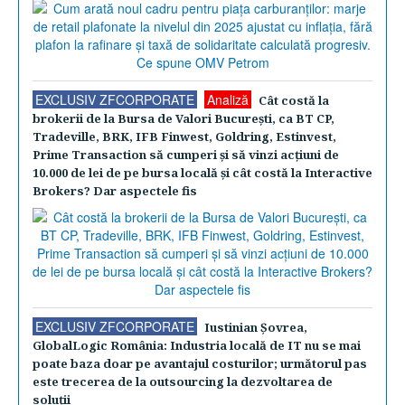
EXCLUSIV ZFCORPORATE
Analiză
Cât costă la
brokerii de la Bursa de Valori Bucureşti, ca BT CP,
Tradeville, BRK, IFB Finwest, Goldring, Estinvest,
Prime Transaction să cumperi şi să vinzi acţiuni de
10.000 de lei de pe bursa locală şi cât costă la Interactive
Brokers? Dar aspectele fis
EXCLUSIV ZFCORPORATE
Iustinian Şovrea,
GlobalLogic România: Industria locală de IT nu se mai
poate baza doar pe avantajul costurilor; următorul pas
este trecerea de la outsourcing la dezvoltarea de
soluţii