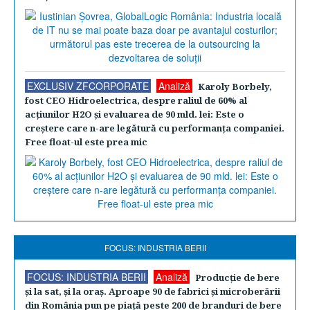
EXCLUSIV ZFCORPORATE
Analiză
Karoly Borbely,
fost CEO Hidroelectrica, despre raliul de 60% al
acţiunilor H2O şi evaluarea de 90 mld. lei: Este o
creştere care n-are legătură cu performanţa companiei.
Free float-ul este prea mic
FOCUS: INDUSTRIA BERII
FOCUS: INDUSTRIA BERII
Analiză
Producţie de bere
şi la sat, şi la oraş. Aproape 90 de fabrici şi microberării
din România pun pe piaţă peste 200 de branduri de bere