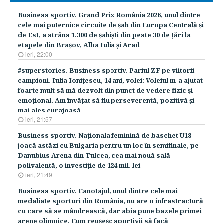
Business sportiv. Grand Prix România 2026, unul dintre
cele mai puternice circuite de şah din Europa Centrală şi
de Est, a strâns 1.300 de şahişti din peste 30 de ţări la
etapele din Braşov, Alba Iulia şi Arad
ieri, 22:00
#superstories. Business sportiv. Pariul ZF pe viitorii
campioni. Iulia Ioniţescu, 14 ani, volei: Voleiul m-a ajutat
foarte mult să mă dezvolt din punct de vedere fizic şi
emoţional. Am învăţat să fiu perseverentă, pozitivă şi
mai ales curajoasă.
ieri, 21:57
Business sportiv. Naţionala feminină de baschet U18
joacă astăzi cu Bulgaria pentru un loc în semifinale, pe
Danubius Arena din Tulcea, cea mai nouă sală
polivalentă, o investiţie de 124 mil. lei
ieri, 21:49
Business sportiv. Canotajul, unul dintre cele mai
medaliate sporturi din România, nu are o infrastractură
cu care să se mândrească, dar abia pune bazele primei
arene olimpice. Cum reuşeşc sportivii să facă