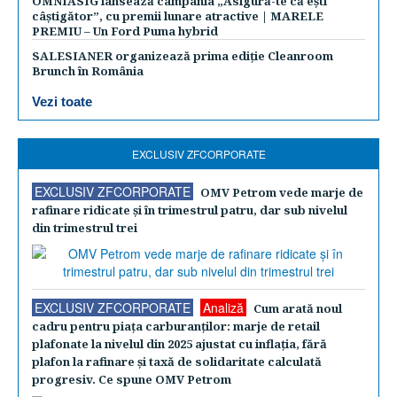
OMNIASIG lansează campania „Asigură-te că ești
câștigător”, cu premii lunare atractive | MARELE
PREMIU – Un Ford Puma hybrid
SALESIANER organizează prima ediție Cleanroom
Brunch în România
Vezi toate
EXCLUSIV ZFCORPORATE
EXCLUSIV ZFCORPORATE
OMV Petrom vede marje de
rafinare ridicate şi în trimestrul patru, dar sub nivelul
din trimestrul trei
EXCLUSIV ZFCORPORATE
Analiză
Cum arată noul
cadru pentru piaţa carburanţilor: marje de retail
plafonate la nivelul din 2025 ajustat cu inflaţia, fără
plafon la rafinare şi taxă de solidaritate calculată
progresiv. Ce spune OMV Petrom