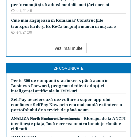
performanţă şi să aducă medalii unei ţări care ni
ieri, 21:46
Cine mai angajează în România? Construcţiile,
transporturile şi HoReCa ţin piaţa muncii în mişcare
ieri, 21:30
vezi mai multe
ZF COMUNICATE
Peste 300 de companii s-au înscris până acum în
Business Forward, program dedicat adopției
inteligenței artificiale în IMM-uri
SelfPay accelerează dezvoltarea super-app-ului
românesc SelfPay Now prin cea mai amplă extindere a
portofoliului de servicii de până acum
𝐀𝐍𝐀𝐋𝐈𝐙𝐀 𝐍𝐨𝐫𝐭𝐡 𝐁𝐮𝐜𝐡𝐚𝐫𝐞𝐬𝐭 𝐈𝐧𝐯𝐞𝐬𝐭𝐦𝐞𝐧𝐭𝐬 | Blocajul de la ANCPI
încetinește piața, însă cererea pentru locuințe rămâne
ridicată