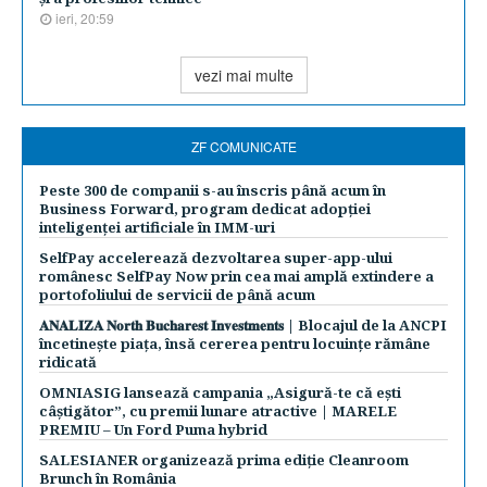
ieri, 20:59
vezi mai multe
ZF COMUNICATE
Peste 300 de companii s-au înscris până acum în
Business Forward, program dedicat adopției
inteligenței artificiale în IMM-uri
SelfPay accelerează dezvoltarea super-app-ului
românesc SelfPay Now prin cea mai amplă extindere a
portofoliului de servicii de până acum
𝐀𝐍𝐀𝐋𝐈𝐙𝐀 𝐍𝐨𝐫𝐭𝐡 𝐁𝐮𝐜𝐡𝐚𝐫𝐞𝐬𝐭 𝐈𝐧𝐯𝐞𝐬𝐭𝐦𝐞𝐧𝐭𝐬 | Blocajul de la ANCPI
încetinește piața, însă cererea pentru locuințe rămâne
ridicată
OMNIASIG lansează campania „Asigură-te că ești
câștigător”, cu premii lunare atractive | MARELE
PREMIU – Un Ford Puma hybrid
SALESIANER organizează prima ediție Cleanroom
Brunch în România