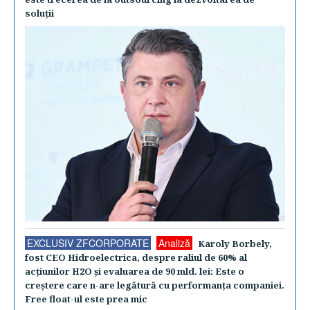
soluţii
EXCLUSIV ZFCORPORATE
Analiză
Karoly Borbely,
fost CEO Hidroelectrica, despre raliul de 60% al
acţiunilor H2O şi evaluarea de 90 mld. lei: Este o
creştere care n-are legătură cu performanţa companiei.
Free float-ul este prea mic