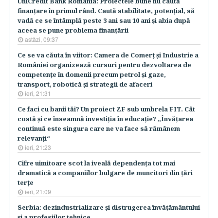
UniCredit Bank Romania: Proiectele bune nu caută
finanţare în primul rând. Caută stabilitate, potenţial, să
vadă ce se întâmplă peste 3 ani sau 10 ani şi abia după
aceea se pune problema finanţării
astăzi, 09:37
Ce se va căuta în viitor: Camera de Comerţ şi Industrie a
României organizează cursuri pentru dezvoltarea de
competenţe în domenii precum petrol şi gaze,
transport, robotică şi strategii de afaceri
ieri, 21:31
Ce faci cu banii tăi? Un proiect ZF sub umbrela FIT. Cât
costă şi ce înseamnă investiţia în educaţie? „Învăţarea
continuă este singura care ne va face să rămânem
relevanţi“
ieri, 21:23
Cifre uimitoare scot la iveală dependenţa tot mai
dramatică a companiilor bulgare de muncitori din ţări
terţe
ieri, 21:09
Serbia: dezindustrializare şi distrugerea învăţământului
şi a profesiilor tehnice