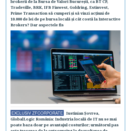
brokerii de la Bursa de Valori Bucureşti, ca BT CP,
Tradeville, BRK, IFB Finwest, Goldring, Estinvest,
Prime Transaction să cumperi şi să vinzi acţiuni de
10.000 de lei de pe bursa locală şi cât costă la Interactive
Brokers? Dar aspectele fis
EXCLUSIV ZFCORPORATE
Iustinian Şovrea,
GlobalLogic România: Industria locală de IT nu se mai
poate baza doar pe avantajul costurilor; următorul pas
este trecerea de la outsourcing la dezvoltarea de