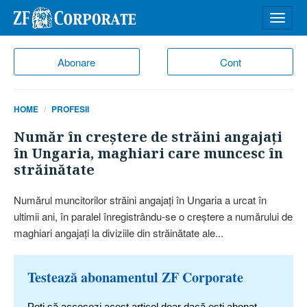
Desch
meniu
Abonare
Cont
HOME
PROFESII
Număr în creştere de străini angajaţi
în Ungaria, maghiari care muncesc în
străinătate
Numărul muncitorilor străini angajaţi în Ungaria a urcat în
ultimii ani, în paralel înregistrându-se o creştere a numărului de
maghiari angajaţi la diviziile din străinătate ale...
Testează abonamentul ZF Corporate
Poți să accesezi acest articol doar dacă ești abonat