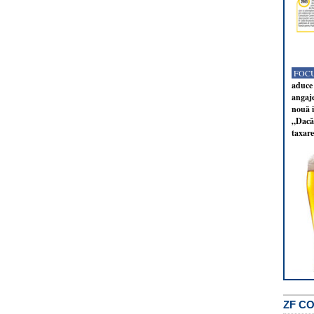
FOCU
aduce 
angaj
nouă i
„Dacă 
taxare
ZF C