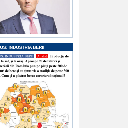
US: INDUSTRIA BERII
S: INDUSTRIA BERII
Analiză
Producţie de
i la sat, şi la oraş. Aproape 90 de fabrici şi
erării din România pun pe piaţă peste 200 de
ri de bere şi au ţinut vie o tradiţie de peste 300
. Cum şi-a păstrat berea caracterul naţional?