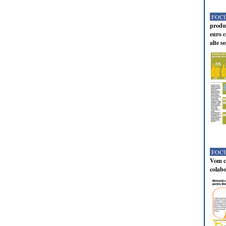
FOCU
produc
euro c
alte s
FOCU
Vom co
colabo