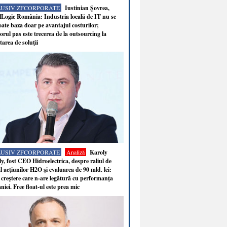
LUSIV ZFCORPORATE
Iustinian Şovrea,
Logic România: Industria locală de IT nu se
ate baza doar pe avantajul costurilor;
rul pas este trecerea de la outsourcing la
tarea de soluţii
LUSIV ZFCORPORATE
Analiză
Karoly
y, fost CEO Hidroelectrica, despre raliul de
 acţiunilor H2O şi evaluarea de 90 mld. lei:
 creştere care n-are legătură cu performanţa
iei. Free float-ul este prea mic