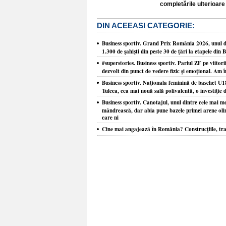
completările ulterioare 
DIN ACEEASI CATEGORIE:
Business sportiv. Grand Prix România 2026, unul din
1.300 de şahişti din peste 30 de ţări la etapele din 
#superstories. Business sportiv. Pariul ZF pe viitori
dezvolt din punct de vedere fizic şi emoţional. Am î
Business sportiv. Naţionala feminină de baschet U1
Tulcea, cea mai nouă sală polivalentă, o investiţie d
Business sportiv. Canotajul, unul dintre cele mai m
mândrească, dar abia pune bazele primei arene olim
care ni
Cine mai angajează în România? Construcţiile, tra