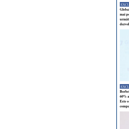
EXC
Global
mai po
următo
dezvol
EXC
Borbel
60% al
Este o
compan