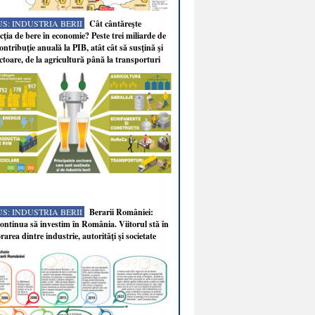
S: INDUSTRIA BERII
Cât cântăreşte
ţia de bere în economie? Peste trei miliarde de
ontribuţie anuală la PIB, atât cât să susţină şi
ectoare, de la agricultură până la transporturi
S: INDUSTRIA BERII
Berarii României:
ntinua să investim în România. Viitorul stă în
rarea dintre industrie, autorităţi şi societate