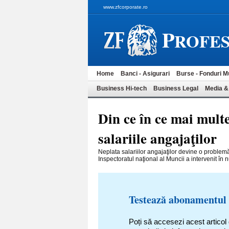
www.zfcorporate.ro
P
ROFES
Home
Banci - Asigurari
Burse - Fonduri M
Business Hi-tech
Business Legal
Media &
Din ce în ce mai mult
salariile angajaţilor
Neplata salariilor angajaţilor devine o proble
Inspectoratul naţional al Muncii a intervenit în
Testează abonamentul
Poți să accesezi acest articol