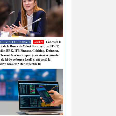
LUSIV ZFCORPORATE
Analiză
Cât costă la
ii de la Bursa de Valori Bucureşti, ca BT CP,
ille, BRK, IFB Finwest, Goldring, Estinvest,
Transaction să cumperi şi să vinzi acţiuni de
 de lei de pe bursa locală şi cât costă la
ctive Brokers? Dar aspectele fis