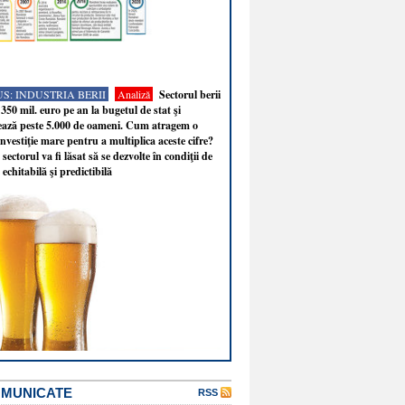
S: INDUSTRIA BERII
Analiză
Sectorul berii
350 mil. euro pe an la bugetul de stat şi
ează peste 5.000 de oameni. Cum atragem o
nvestiţie mare pentru a multiplica aceste cifre?
sectorul va fi lăsat să se dezvolte în condiţii de
 echitabilă şi predictibilă
OMUNICATE
RSS