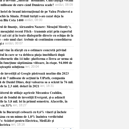
ia a devenit „bateria” României. Cum câştigă vecinii
e milioane de euro când Dunărea scade?
astăzi, 08:09
 hotel de brand internaţional de pe Valea Prahovei a
schis la Sinaia. Primii turişti s-au cazat deja la
on Blu Cota 1400
astăzi, 08:00
rul de finanţe, Alexandru Nazare: Mesajul Moody’s,
 mesajului recent Fitch - transmis atât prin raportul
t azi cât şi în toate dialogurile directe cu echipa de la
 - este unul clar: trebuie să continuăm consolidarea
şi r
astăzi, 00:07
l vine în sfârşit cu o estimare concretă privind
ul în care se va debloca piaţa imobiliară după
cibernetic din 14 iulie: platforma e-Terra ar urma să
în funcţiune săptămâna viitoare, în etape. 94.000 de
aşteaptă soluţiona
ieri, 20:04
de investiţii al Google păstrează neatins din 2023
ul de 7 milioane de acţiuni la UiPath, compania
 de Daniel Dines, deşi valoarea sa a scăzut la 76 mil.
 de la 2,3 mld. dolari în 2021
ieri, 18:31
ătorul de utilaje agricole Mecanica Ceahlău,
at de fondul de investiţii Evergent, şi-a adâncit
ile la 3,8 mil. lei în primul semestru. Afacerile, în
e cu 31%
ieri, 18:27
e la Bucureşti coboară cu 0,6% vineri şi încheie
âna cu un minus de 1,8% înaintea verdictului
s: Scăderi pentru Electrica, MedLife şi
lectrica
ieri, 18:16