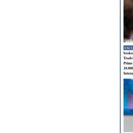
EXC
broker
Tradev
Prime 
10.000
Intera