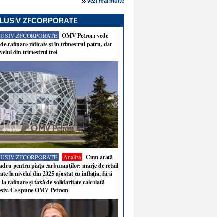
vezi mai multe
LUSIV ZFCORPORATE
LUSIV ZFCORPORATE
OMV Petrom vede
de rafinare ridicate şi în trimestrul patru, dar
velul din trimestrul trei
LUSIV ZFCORPORATE
Analiză
Cum arată
adru pentru piaţa carburanţilor: marje de retail
ate la nivelul din 2025 ajustat cu inflaţia, fără
 la rafinare şi taxă de solidaritate calculată
esiv. Ce spune OMV Petrom