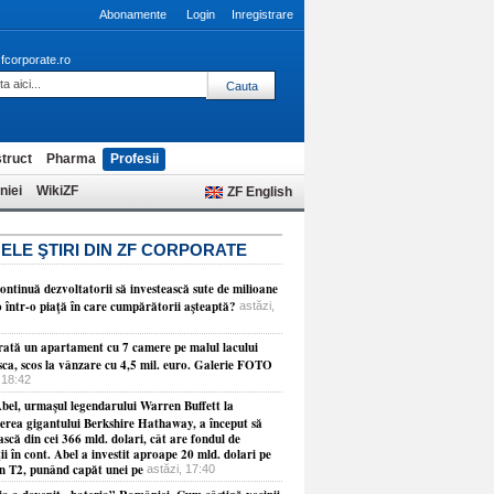
Abonamente
Login
Inregistrare
fcorporate.ro
truct
Pharma
Profesii
niei
WikiZF
ZF English
ELE ŞTIRI DIN ZF CORPORATE
ontinuă dezvoltatorii să investească sute de milioane
o într-o piaţă în care cumpărătorii aşteaptă?
astăzi,
ată un apartament cu 7 camere pe malul lacului
sca, scos la vânzare cu 4,5 mil. euro. Galerie FOTO
 18:42
bel, urmaşul legendarului Warren Buffett la
erea gigantului Berkshire Hathaway, a început să
ască din cei 366 mld. dolari, cât are fondul de
ţii în cont. Abel a investit aproape 20 mld. dolari pe
în T2, punând capăt unei pe
astăzi, 17:40