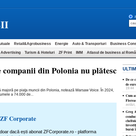
z
II
utuale
Retail&Agrobusiness
Energie
Auto & Transporturi
Business Cons
 Advertising
Turism & Hoteluri
ZF Print
IMM
Atlasul de business al Româ
e companii din Polonia nu plătesc
ULTIM
De ce c
de eur
19:44
mă majoră pe piaţa muncii din Polonia, notează Warsaw Voice. În 2024,
 numele a 74.000 de...
Cum ar
Florea
astăzi,
Greg A
 ZF Corporate
conduc
cheltui
investi
bursă 
 doar dacă ești abonat ZFCorporate.ro - platforma