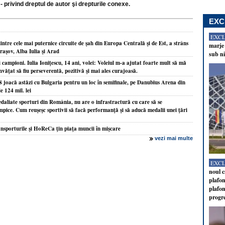
- privind dreptul de autor şi drepturile conexe.
EXC
EXC
tre cele mai puternice circuite de şah din Europa Centrală şi de Est, a strâns
marje 
Braşov, Alba Iulia şi Arad
sub ni
i campioni. Iulia Ioniţescu, 14 ani, volei: Voleiul m-a ajutat foarte mult să mă
nvăţat să fiu perseverentă, pozitivă şi mai ales curajoasă.
8 joacă astăzi cu Bulgaria pentru un loc în semifinale, pe Danubius Arena din
e 124 mil. lei
edaliate sporturi din România, nu are o infrastractură cu care să se
pice. Cum reuşeşc sportivii să facă performanţă şi să aducă medalii unei ţări
nsporturile şi HoReCa ţin piaţa muncii în mişcare
vezi mai multe
EXC
noul c
plafon
plafon
progr