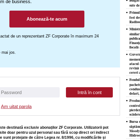
Bulgar
um de business.
sute d
​Primul
fost de
Abonează-te acum
Radiss
Minist
similar
ontactat de un reprezentant ZF Corporate în maximum 24
publica
Finanţe
fiscală 
 mai jos.
Guvernu
moment
atacul 
revină 
cereri 
Fondul 
pachet
condusă
dolari,
Produc
control
Am uitat parola
pierder
scăder
Bursa d
săptăm
ste destinată exclusiv abonaţilor ZF Corporate. Utilizatorii pot
Moody'
site doar pentru uzul personal sau fără scop direct ori indirect
Hidroe
e sunt protejate de către Legea nr. 8/1996, cu modificările şi