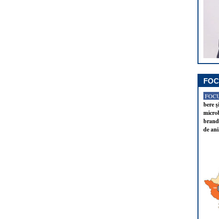
FOC
FOCU
bere ş
microb
brandu
de ani