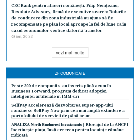
CEC Bank pentru afaceri româneşti. Filip Nemţeanu,
Resolute Advisory, firmă de executive search: Rolurile
de conducere din zona industrială au ajuns să fie
recompensate pe plan local aproape la fel de bine ca în
cazul economiilor vestice datorită transfor
ieri, 20:32
vezi mai multe
ZF COMUNICATE
Peste 300 de companii s-au înscris până acum în
Business Forward, program dedicat adopției
inteligenței artificiale în IMM-uri
SelfPay accelerează dezvoltarea super-app-ului
românesc SelfPay Now prin cea mai amplă extindere a
portofoliului de servicii de până acum
𝐀𝐍𝐀𝐋𝐈𝐙𝐀 𝐍𝐨𝐫𝐭𝐡 𝐁𝐮𝐜𝐡𝐚𝐫𝐞𝐬𝐭 𝐈𝐧𝐯𝐞𝐬𝐭𝐦𝐞𝐧𝐭𝐬 | Blocajul de la ANCPI
încetinește piața, însă cererea pentru locuințe rămâne
ridicată