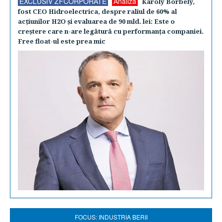
EXCLUSIV ZFCORPORATE
Analiză
Karoly Borbely,
fost CEO Hidroelectrica, despre raliul de 60% al
acţiunilor H2O şi evaluarea de 90 mld. lei: Este o
creştere care n-are legătură cu performanţa companiei.
Free float-ul este prea mic
FOCUS: INDUSTRIA BERII