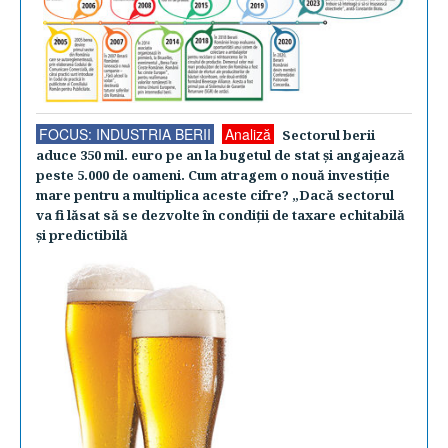
FOCUS: INDUSTRIA BERII
Analiză
Sectorul berii
aduce 350 mil. euro pe an la bugetul de stat şi angajează
peste 5.000 de oameni. Cum atragem o nouă investiţie
mare pentru a multiplica aceste cifre? „Dacă sectorul
va fi lăsat să se dezvolte în condiţii de taxare echitabilă
şi predictibilă