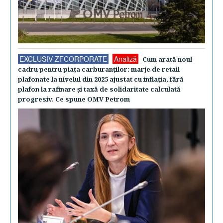
EXCLUSIV ZFCORPORATE
Analiză
Cum arată noul
cadru pentru piaţa carburanţilor: marje de retail
plafonate la nivelul din 2025 ajustat cu inflaţia, fără
plafon la rafinare şi taxă de solidaritate calculată
progresiv. Ce spune OMV Petrom