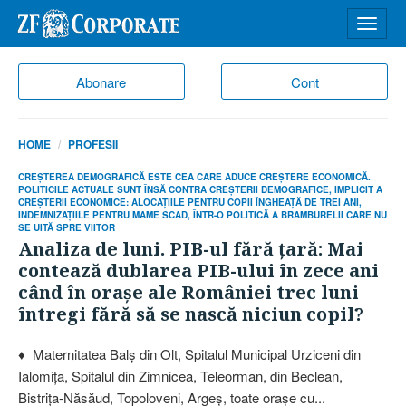
Desch
meniu
Abonare
Cont
HOME
PROFESII
CREŞTEREA DEMOGRAFICĂ ESTE CEA CARE ADUCE CREŞTERE ECONOMICĂ.
POLITICILE ACTUALE SUNT ÎNSĂ CONTRA CREŞTERII DEMOGRAFICE, IMPLICIT A
CREŞTERII ECONOMICE: ALOCAŢIILE PENTRU COPII ÎNGHEAŢĂ DE TREI ANI,
INDEMNIZAŢIILE PENTRU MAME SCAD, ÎNTR-O POLITICĂ A BRAMBURELII CARE NU
SE UITĂ SPRE VIITOR
Analiza de luni. PIB-ul fără ţară: Mai
contează dublarea PIB-ului în zece ani
când în oraşe ale României trec luni
întregi fără să se nască niciun copil?
♦ Maternitatea Balş din Olt, Spitalul Municipal Urziceni din
Ialomiţa, Spitalul din Zimnicea, Teleorman, din Beclean,
Bistriţa-Năsăud, Topoloveni, Argeş, toate oraşe cu...