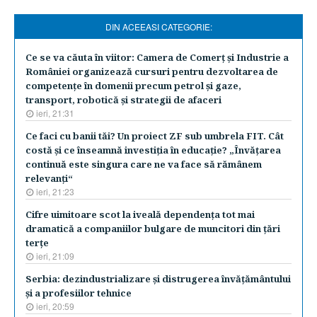
DIN ACEEASI CATEGORIE:
Ce se va căuta în viitor: Camera de Comerţ şi Industrie a
României organizează cursuri pentru dezvoltarea de
competenţe în domenii precum petrol şi gaze,
transport, robotică şi strategii de afaceri
ieri, 21:31
Ce faci cu banii tăi? Un proiect ZF sub umbrela FIT. Cât
costă şi ce înseamnă investiţia în educaţie? „Învăţarea
continuă este singura care ne va face să rămânem
relevanţi“
ieri, 21:23
Cifre uimitoare scot la iveală dependenţa tot mai
dramatică a companiilor bulgare de muncitori din ţări
terţe
ieri, 21:09
Serbia: dezindustrializare şi distrugerea învăţământului
şi a profesiilor tehnice
ieri, 20:59