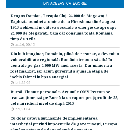
DIN ACEEASI CATEGORIE:
Dragoş Damian, Terapia Cluj: 24.000 de Megawaţi!
Explozia bombei atomice de la Hiroshima din 6 august
1945 a eliberat în câteva secunde o energie de aproape
24.000 de Megawaţi. Cam cât consumă toată România
timp de 3 zile
astăzi, 00:12
Din hub imaginar, România, plină de resurse, a devenit o
vulnerabilitate regională: România trebuia să aibă în
centrale pe gaz 4.000 MW anul acesta. Dar nimic nu a
fost finalizat, iar acum guvernul a ajuns la etapa de
închis fabrici în lipsa energiei
ieri, 22:05
Bursă. Finanţe personale. Acţiunile OMV Petrom se
tranzacţionează pe Bursă la un raport preţ/profit de 28,
cel mai ridicat nivel de după 2015
ieri, 21:34
Cu doar câteva luni înainte de implementarea
interdicţiei privind importurile de gaze ruseşti, Europa
rămâne extrem de dependentă de acestea