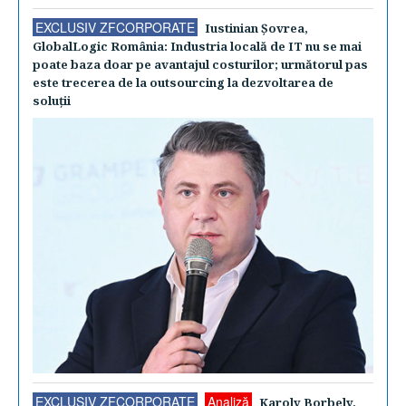
EXCLUSIV ZFCORPORATE
Iustinian Şovrea,
GlobalLogic România: Industria locală de IT nu se mai
poate baza doar pe avantajul costurilor; următorul pas
este trecerea de la outsourcing la dezvoltarea de
soluţii
EXCLUSIV ZFCORPORATE
Analiză
Karoly Borbely,