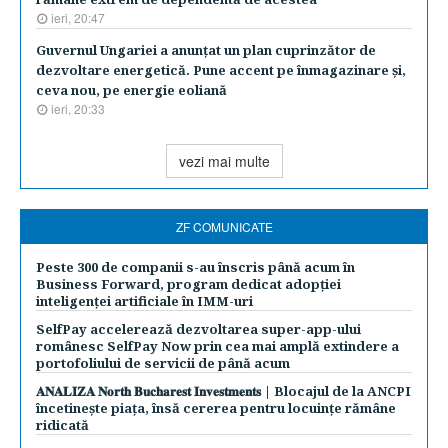
ieri, 20:47
Guvernul Ungariei a anunţat un plan cuprinzător de
dezvoltare energetică. Pune accent pe înmagazinare şi,
ceva nou, pe energie eoliană
ieri, 20:33
vezi mai multe
ZF COMUNICATE
Peste 300 de companii s-au înscris până acum în
Business Forward, program dedicat adopției
inteligenței artificiale în IMM-uri
SelfPay accelerează dezvoltarea super-app-ului
românesc SelfPay Now prin cea mai amplă extindere a
portofoliului de servicii de până acum
𝐀𝐍𝐀𝐋𝐈𝐙𝐀 𝐍𝐨𝐫𝐭𝐡 𝐁𝐮𝐜𝐡𝐚𝐫𝐞𝐬𝐭 𝐈𝐧𝐯𝐞𝐬𝐭𝐦𝐞𝐧𝐭𝐬 | Blocajul de la ANCPI
încetinește piața, însă cererea pentru locuințe rămâne
ridicată