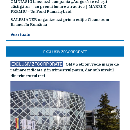
OMNIASIG lansează campania „Asigură-te că ești
câștigător”, cu premii lunare atractive | MARELE
PREMIU – Un Ford Puma hybrid
SALESIANER organizează prima ediție Cleanroom
Brunch în România
Vezi toate
EXCLUSIV ZFCORPORATE
EXCLUSIV ZFCORPORATE
OMV Petrom vede marje de
rafinare ridicate şi în trimestrul patru, dar sub nivelul
din trimestrul trei