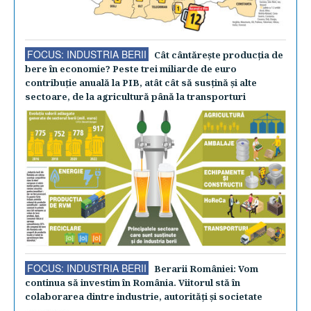
FOCUS: INDUSTRIA BERII
Cât cântăreşte producţia de
bere în economie? Peste trei miliarde de euro
contribuţie anuală la PIB, atât cât să susţină şi alte
sectoare, de la agricultură până la transporturi
FOCUS: INDUSTRIA BERII
Berarii României: Vom
continua să investim în România. Viitorul stă în
colaborarea dintre industrie, autorităţi şi societate