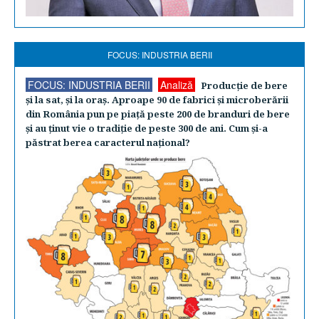
FOCUS: INDUSTRIA BERII
FOCUS: INDUSTRIA BERII
Analiză
Producţie de bere
şi la sat, şi la oraş. Aproape 90 de fabrici şi microberării
din România pun pe piaţă peste 200 de branduri de bere
şi au ţinut vie o tradiţie de peste 300 de ani. Cum şi-a
păstrat berea caracterul naţional?