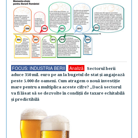
FOCUS: INDUSTRIA BERII
Analiză
Sectorul berii
aduce 350 mil. euro pe an la bugetul de stat şi angajează
peste 5.000 de oameni. Cum atragem o nouă investiţie
mare pentru a multiplica aceste cifre? „Dacă sectorul
va fi lăsat să se dezvolte în condiţii de taxare echitabilă
şi predictibilă