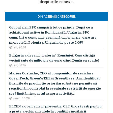
drepturile conexe.
DIN ACEEASI CATEGORIE:
Grupul elen PPC cumpără tot ce prinde: După ce a
achiziţionat active în România şi în Ungaria, PPC
cumpără o companie germană din energie, care are
proiecte în Polonia şi Ungaria de peste 2 GW
ieri, 20:01
Bulgaria a devenit „bateria” României. Cum câştigă
vecinii sute de milioane de euro când Dunărea scade?
ieri, 08:09
Marius Costache, CEO al companiilor de reciclare
GreenTech, GreenWEEE şi GreenGlass: Am identificat
fluxurile de producţie prioritare. Asta ne permite să
reacţionăm controlat la eventuale restricţii de energie
şi să limităm impactul asupra activităţii
vineri, 14:29
ELCEN a oprit vineri, preventiv, CET Grozăveşti pentru
a proteja echipamentele în condiţiile încălzirii