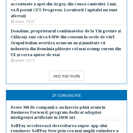
accentuate a apei din Argeş, din cauza caniculei. Luni,
va fi pornit CET Progresu. Locuitorii Capitalei nu sunt
afectaţi
vineri, 13:31
Donalam, proprietarul combinatelor de la Târgovişte şi
Călăraşi, taie circa 8 MW din consum în orele de vârf.
Grupul italian avertiza acum un an şi jumătate că
industria din România plăteşte cel mai scump curent din
UE şi cerea ajutor de stat
vineri, 12:17
vezi mai multe
ZF COMUNICATE
Peste 300 de companii s-au înscris până acum în
Business Forward, program dedicat adopției
inteligenței artificiale în IMM-uri
SelfPay accelerează dezvoltarea super-app-ului
românesc SelfPay Now prin cea mai amplă extindere a