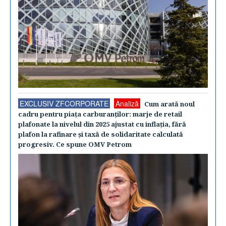
EXCLUSIV ZFCORPORATE
Analiză
Cum arată noul
cadru pentru piaţa carburanţilor: marje de retail
plafonate la nivelul din 2025 ajustat cu inflaţia, fără
plafon la rafinare şi taxă de solidaritate calculată
progresiv. Ce spune OMV Petrom