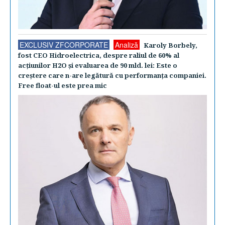
EXCLUSIV ZFCORPORATE
Analiză
Karoly Borbely,
fost CEO Hidroelectrica, despre raliul de 60% al
acţiunilor H2O şi evaluarea de 90 mld. lei: Este o
creştere care n-are legătură cu performanţa companiei.
Free float-ul este prea mic