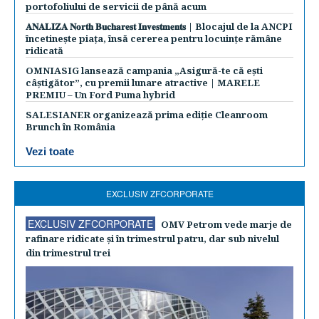
portofoliului de servicii de până acum
𝐀𝐍𝐀𝐋𝐈𝐙𝐀 𝐍𝐨𝐫𝐭𝐡 𝐁𝐮𝐜𝐡𝐚𝐫𝐞𝐬𝐭 𝐈𝐧𝐯𝐞𝐬𝐭𝐦𝐞𝐧𝐭𝐬 | Blocajul de la ANCPI
încetinește piața, însă cererea pentru locuințe rămâne
ridicată
OMNIASIG lansează campania „Asigură-te că ești
câștigător”, cu premii lunare atractive | MARELE
PREMIU – Un Ford Puma hybrid
SALESIANER organizează prima ediție Cleanroom
Brunch în România
Vezi toate
EXCLUSIV ZFCORPORATE
EXCLUSIV ZFCORPORATE
OMV Petrom vede marje de
rafinare ridicate şi în trimestrul patru, dar sub nivelul
din trimestrul trei