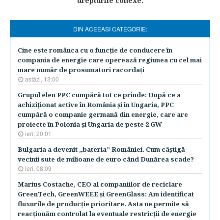
drepturile conexe.
DIN ACEEASI CATEGORIE:
Cine este românca cu o funcţie de conducere în
compania de energie care operează regiunea cu cel mai
mare număr de prosumatori racordaţi
astăzi, 13:00
Grupul elen PPC cumpără tot ce prinde: După ce a
achiziţionat active în România şi în Ungaria, PPC
cumpără o companie germană din energie, care are
proiecte în Polonia şi Ungaria de peste 2 GW
ieri, 20:01
Bulgaria a devenit „bateria” României. Cum câştigă
vecinii sute de milioane de euro când Dunărea scade?
ieri, 08:09
Marius Costache, CEO al companiilor de reciclare
GreenTech, GreenWEEE şi GreenGlass: Am identificat
fluxurile de producţie prioritare. Asta ne permite să
reacţionăm controlat la eventuale restricţii de energie