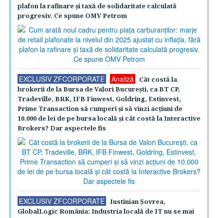
plafon la rafinare şi taxă de solidaritate calculată
progresiv. Ce spune OMV Petrom
EXCLUSIV ZFCORPORATE
Analiză
Cât costă la
brokerii de la Bursa de Valori Bucureşti, ca BT CP,
Tradeville, BRK, IFB Finwest, Goldring, Estinvest,
Prime Transaction să cumperi şi să vinzi acţiuni de
10.000 de lei de pe bursa locală şi cât costă la Interactive
Brokers? Dar aspectele fis
EXCLUSIV ZFCORPORATE
Iustinian Şovrea,
GlobalLogic România: Industria locală de IT nu se mai