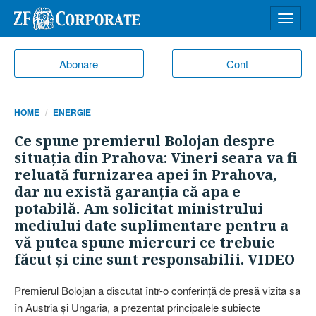
Desch
meniu
Abonare
Cont
HOME
ENERGIE
Ce spune premierul Bolojan despre
situaţia din Prahova: Vineri seara va fi
reluată furnizarea apei în Prahova,
dar nu există garanţia că apa e
potabilă. Am solicitat ministrului
mediului date suplimentare pentru a
vă putea spune miercuri ce trebuie
făcut şi cine sunt responsabilii. VIDEO
Premierul Bolojan a discutat într-o conferinţă de presă vizita sa
în Austria şi Ungaria, a prezentat principalele subiecte