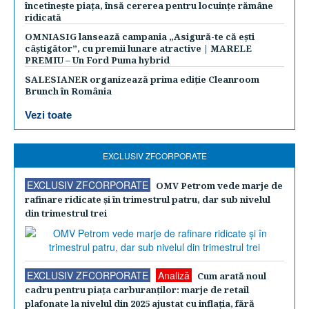
încetinește piața, însă cererea pentru locuințe rămâne
ridicată
OMNIASIG lansează campania „Asigură-te că ești
câștigător”, cu premii lunare atractive | MARELE
PREMIU – Un Ford Puma hybrid
SALESIANER organizează prima ediție Cleanroom
Brunch în România
Vezi toate
EXCLUSIV ZFCORPORATE
EXCLUSIV ZFCORPORATE
OMV Petrom vede marje de
rafinare ridicate şi în trimestrul patru, dar sub nivelul
din trimestrul trei
EXCLUSIV ZFCORPORATE
Analiză
Cum arată noul
cadru pentru piaţa carburanţilor: marje de retail
plafonate la nivelul din 2025 ajustat cu inflaţia, fără