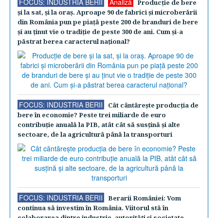
FOCUS: INDUSTRIA BERII
Analiză
Producţie de bere
şi la sat, şi la oraş. Aproape 90 de fabrici şi microberării
din România pun pe piaţă peste 200 de branduri de bere
şi au ţinut vie o tradiţie de peste 300 de ani. Cum şi-a
păstrat berea caracterul naţional?
FOCUS: INDUSTRIA BERII
Cât cântăreşte producţia de
bere în economie? Peste trei miliarde de euro
contribuţie anuală la PIB, atât cât să susţină şi alte
sectoare, de la agricultură până la transporturi
FOCUS: INDUSTRIA BERII
Berarii României: Vom
continua să investim în România. Viitorul stă în
colaborarea dintre industrie, autorităţi şi societate