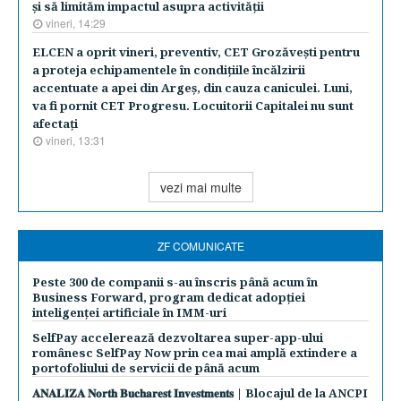
şi să limităm impactul asupra activităţii
vineri, 14:29
ELCEN a oprit vineri, preventiv, CET Grozăveşti pentru
a proteja echipamentele în condiţiile încălzirii
accentuate a apei din Argeş, din cauza caniculei. Luni,
va fi pornit CET Progresu. Locuitorii Capitalei nu sunt
afectaţi
vineri, 13:31
vezi mai multe
ZF COMUNICATE
Peste 300 de companii s-au înscris până acum în
Business Forward, program dedicat adopției
inteligenței artificiale în IMM-uri
SelfPay accelerează dezvoltarea super-app-ului
românesc SelfPay Now prin cea mai amplă extindere a
portofoliului de servicii de până acum
𝐀𝐍𝐀𝐋𝐈𝐙𝐀 𝐍𝐨𝐫𝐭𝐡 𝐁𝐮𝐜𝐡𝐚𝐫𝐞𝐬𝐭 𝐈𝐧𝐯𝐞𝐬𝐭𝐦𝐞𝐧𝐭𝐬 | Blocajul de la ANCPI