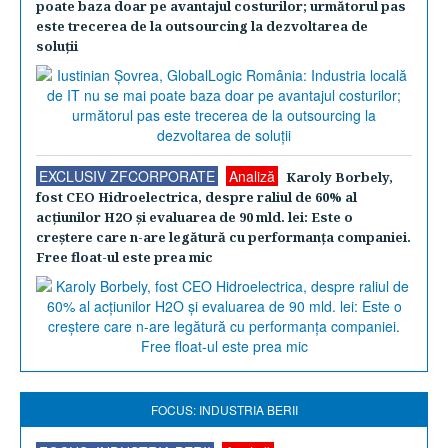
poate baza doar pe avantajul costurilor; următorul pas
este trecerea de la outsourcing la dezvoltarea de
soluţii
EXCLUSIV ZFCORPORATE
Analiză
Karoly Borbely,
fost CEO Hidroelectrica, despre raliul de 60% al
acţiunilor H2O şi evaluarea de 90 mld. lei: Este o
creştere care n-are legătură cu performanţa companiei.
Free float-ul este prea mic
FOCUS: INDUSTRIA BERII