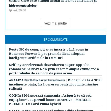
Grafic: Care este stadiul actual al termocentralelor şi
hidrocentralelor
ieri, 20:00
vezi mai multe
ZF COMUNICATE
Peste 300 de companii s-au înscris până acum în
Business Forward, program dedicat adopției
inteligenței artificiale în IMM-uri
SelfPay accelerează dezvoltarea super-app-ului
românesc SelfPay Now prin cea mai amplă extindere a
portofoliului de servicii de până acum
𝐀𝐍𝐀𝐋𝐈𝐙𝐀 𝐍𝐨𝐫𝐭𝐡 𝐁𝐮𝐜𝐡𝐚𝐫𝐞𝐬𝐭 𝐈𝐧𝐯𝐞𝐬𝐭𝐦𝐞𝐧𝐭𝐬 | Blocajul de la ANCPI
încetinește piața, însă cererea pentru locuințe rămâne
ridicată
OMNIASIG lansează campania „Asigură-te că ești
câștigător”, cu premii lunare atractive | MARELE
PREMIU – Un Ford Puma hybrid
SALESIANER organizează prima ediție Cleanroom