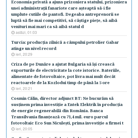
Economia privată a ajuns prizoniera statului, prizoniera
unei administraţii fanariote care aşteaptă să-i fie
umplute cutiile de pantofi. Degeaba antreprenorii se
luptă să fie mai competitivi, să câştige pieţe, să aibă
venituri mai mari ca să aibă statul d
astăzi, 01:03
Turcia: producţia zilnică a câmpului petrolier Gabar
atinge un nivel record
ieri, 20:29
Criza de pe Dunăre a ajutat Bulgaria să îşi crească
exporturile de electricitate la cote istorice. Bateriile,
alimentate de fotovoltaice, pot livra mai mult decât
reactoarele de la Kozlodui timp de până la 5 ore
ieri, 20:21
Cosmin Călin, director adjunct BT: Ne bucurăm să
susţinem prima investiţie a Entek Elektrik în producţia
de energie regenerabilă din România. Banca
Transilvania finanţează cu 71,4 mil. euro parcul
fotovoltaic Eco Sun Niculeşti, prima investiţie a firmei t
ieri, 20:05