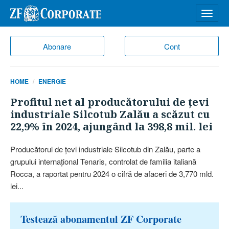
Desch
meniu
Abonare
Cont
HOME
ENERGIE
Profitul net al producătorului de ţevi
industriale Silcotub Zalău a scăzut cu
22,9% în 2024, ajungând la 398,8 mil. lei
Producătorul de ţevi industriale Silcotub din Zalău, parte a
grupului internaţional Tenaris, controlat de familia italiană
Rocca, a raportat pentru 2024 o cifră de afaceri de 3,770 mld.
lei...
Testează abonamentul ZF Corporate