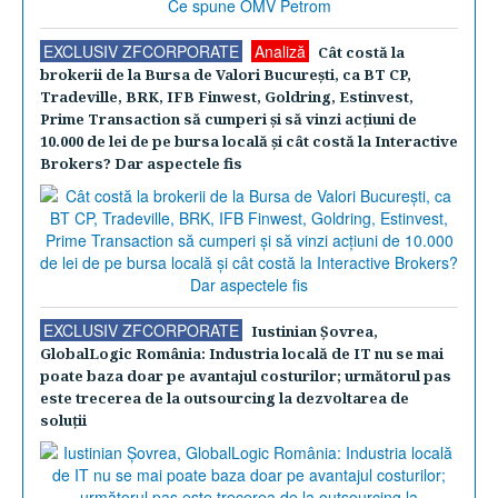
EXCLUSIV ZFCORPORATE
Analiză
Cât costă la
brokerii de la Bursa de Valori Bucureşti, ca BT CP,
Tradeville, BRK, IFB Finwest, Goldring, Estinvest,
Prime Transaction să cumperi şi să vinzi acţiuni de
10.000 de lei de pe bursa locală şi cât costă la Interactive
Brokers? Dar aspectele fis
EXCLUSIV ZFCORPORATE
Iustinian Şovrea,
GlobalLogic România: Industria locală de IT nu se mai
poate baza doar pe avantajul costurilor; următorul pas
este trecerea de la outsourcing la dezvoltarea de
soluţii