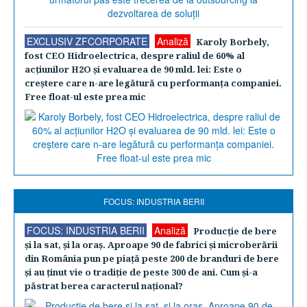
EXCLUSIV ZFCORPORATE
Analiză
Karoly Borbely,
fost CEO Hidroelectrica, despre raliul de 60% al
acţiunilor H2O şi evaluarea de 90 mld. lei: Este o
creştere care n-are legătură cu performanţa companiei.
Free float-ul este prea mic
FOCUS: INDUSTRIA BERII
FOCUS: INDUSTRIA BERII
Analiză
Producţie de bere
şi la sat, şi la oraş. Aproape 90 de fabrici şi microberării
din România pun pe piaţă peste 200 de branduri de bere
şi au ţinut vie o tradiţie de peste 300 de ani. Cum şi-a
păstrat berea caracterul naţional?