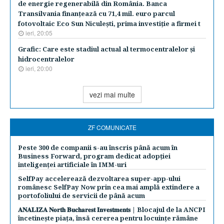
de energie regenerabilă din România. Banca
Transilvania finanţează cu 71,4 mil. euro parcul
fotovoltaic Eco Sun Niculeşti, prima investiţie a firmei t
ieri, 20:05
Grafic: Care este stadiul actual al termocentralelor şi
hidrocentralelor
ieri, 20:00
vezi mai multe
ZF COMUNICATE
Peste 300 de companii s-au înscris până acum în
Business Forward, program dedicat adopției
inteligenței artificiale în IMM-uri
SelfPay accelerează dezvoltarea super-app-ului
românesc SelfPay Now prin cea mai amplă extindere a
portofoliului de servicii de până acum
𝐀𝐍𝐀𝐋𝐈𝐙𝐀 𝐍𝐨𝐫𝐭𝐡 𝐁𝐮𝐜𝐡𝐚𝐫𝐞𝐬𝐭 𝐈𝐧𝐯𝐞𝐬𝐭𝐦𝐞𝐧𝐭𝐬 | Blocajul de la ANCPI
încetinește piața, însă cererea pentru locuințe rămâne