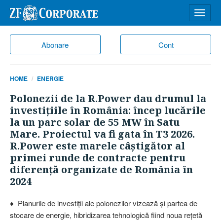
Desch
meniu
Abonare
Cont
HOME
ENERGIE
Polonezii de la R.Power dau drumul la
investiţiile în România: încep lucările
la un parc solar de 55 MW în Satu
Mare. Proiectul va fi gata în T3 2026.
R.Power este marele câştigător al
primei runde de contracte pentru
diferenţă organizate de România în
2024
♦ Planurile de investiţii ale polonezilor vizează şi partea de
stocare de energie, hibridizarea tehnologică fiind noua reţetă