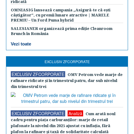
ridicată
OMNIASIG lansează campania „Asigură-te că ești
câștigător”, cu premii lunare atractive | MARELE
PREMIU – Un Ford Puma hybrid
SALESIANER organizează prima ediție Cleanroom
Brunch în România
Vezi toate
EXCLUSIV ZFCORPORATE
EXCLUSIV ZFCORPORATE
OMV Petrom vede marje de
rafinare ridicate şi în trimestrul patru, dar sub nivelul
din trimestrul trei
EXCLUSIV ZFCORPORATE
Analiză
Cum arată noul
cadru pentru piaţa carburanţilor: marje de retail
plafonate la nivelul din 2025 ajustat cu inflaţia, fără
plafon la rafinare şi taxă de solidaritate calculată