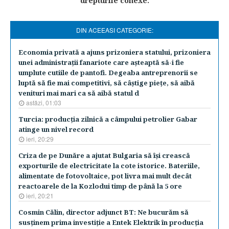
drepturile conexe.
DIN ACEEASI CATEGORIE:
Economia privată a ajuns prizoniera statului, prizoniera
unei administraţii fanariote care aşteaptă să-i fie
umplute cutiile de pantofi. Degeaba antreprenorii se
luptă să fie mai competitivi, să câştige pieţe, să aibă
venituri mai mari ca să aibă statul d
astăzi, 01:03
Turcia: producţia zilnică a câmpului petrolier Gabar
atinge un nivel record
ieri, 20:29
Criza de pe Dunăre a ajutat Bulgaria să îşi crească
exporturile de electricitate la cote istorice. Bateriile,
alimentate de fotovoltaice, pot livra mai mult decât
reactoarele de la Kozlodui timp de până la 5 ore
ieri, 20:21
Cosmin Călin, director adjunct BT: Ne bucurăm să
susţinem prima investiţie a Entek Elektrik în producţia