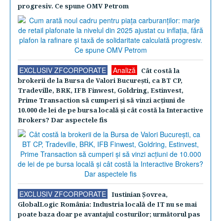
progresiv. Ce spune OMV Petrom
EXCLUSIV ZFCORPORATE
Analiză
Cât costă la
brokerii de la Bursa de Valori Bucureşti, ca BT CP,
Tradeville, BRK, IFB Finwest, Goldring, Estinvest,
Prime Transaction să cumperi şi să vinzi acţiuni de
10.000 de lei de pe bursa locală şi cât costă la Interactive
Brokers? Dar aspectele fis
EXCLUSIV ZFCORPORATE
Iustinian Şovrea,
GlobalLogic România: Industria locală de IT nu se mai
poate baza doar pe avantajul costurilor; următorul pas