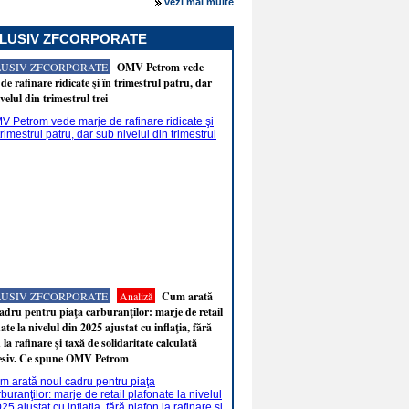
vezi mai multe
LUSIV ZFCORPORATE
LUSIV ZFCORPORATE
OMV Petrom vede
de rafinare ridicate şi în trimestrul patru, dar
velul din trimestrul trei
LUSIV ZFCORPORATE
Analiză
Cum arată
adru pentru piaţa carburanţilor: marje de retail
ate la nivelul din 2025 ajustat cu inflaţia, fără
 la rafinare şi taxă de solidaritate calculată
esiv. Ce spune OMV Petrom