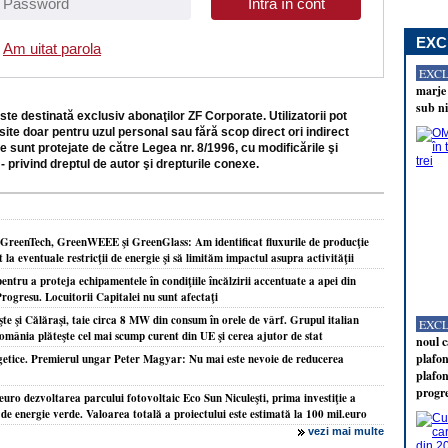
EXC
Am uitat parola
EXC
marje 
sub ni
ste destinată exclusiv abonaţilor ZF Corporate. Utilizatorii pot
site doar pentru uzul personal sau fără scop direct ori indirect
e sunt protejate de către Legea nr. 8/1996, cu modificările şi
- privind dreptul de autor şi drepturile conexe.
 GreenTech, GreenWEEE şi GreenGlass: Am identificat fluxurile de producţie
la eventuale restricţii de energie şi să limităm impactul asupra activităţii
tru a proteja echipamentele în condiţiile încălzirii accentuate a apei din
Progresu. Locuitorii Capitalei nu sunt afectaţi
e şi Călăraşi, taie circa 8 MW din consum în orele de vârf. Grupul italian
EXC
omânia plăteşte cel mai scump curent din UE şi cerea ajutor de stat
noul c
plafon
rgetice. Premierul ungar Peter Magyar: Nu mai este nevoie de reducerea
plafon
progr
uro dezvoltarea parcului fotovoltaic Eco Sun Niculeşti, prima investiţie a
de energie verde. Valoarea totală a proiectului este estimată la 100 mil.euro
vezi mai multe