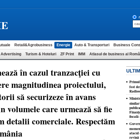
z
IE
utuale
Retail&Agrobusiness
Energie
Auto & Transporturi
Business Cons
 Advertising
Turism & Hoteluri
ZF Print
IMM
Atlasul de business al Româ
ază în cazul tranzacţiei cu
ULTIM
re magnitudinea proiectului,
​Primul
fost de
Radiss
orii să securizeze în avans
Minist
similar
in volumele care urmează să fie
publica
Finanţe
fiscală 
 detalii comerciale. Respectăm
Guvernu
moment
omânia
atacul 
revină 