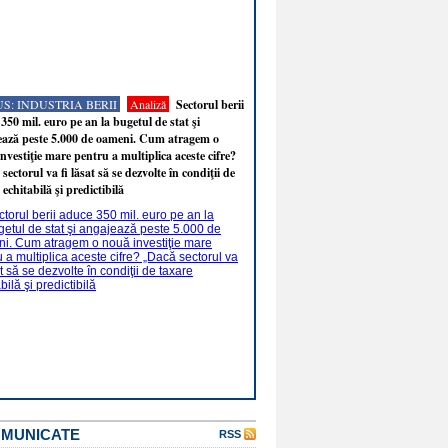
S: INDUSTRIA BERII
Analiză
Sectorul berii
350 mil. euro pe an la bugetul de stat şi
ează peste 5.000 de oameni. Cum atragem o
nvestiţie mare pentru a multiplica aceste cifre?
sectorul va fi lăsat să se dezvolte în condiţii de
 echitabilă şi predictibilă
OMUNICATE
RSS