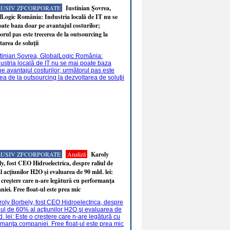
LUSIV ZFCORPORATE
Iustinian Şovrea,
Logic România: Industria locală de IT nu se
ate baza doar pe avantajul costurilor;
rul pas este trecerea de la outsourcing la
tarea de soluţii
LUSIV ZFCORPORATE
Analiză
Karoly
y, fost CEO Hidroelectrica, despre raliul de
 acţiunilor H2O şi evaluarea de 90 mld. lei:
 creştere care n-are legătură cu performanţa
iei. Free float-ul este prea mic