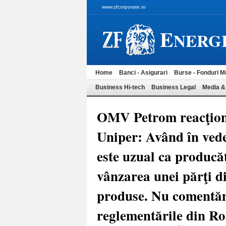
www.zfcorporate.ro
E
NERG
Home
Banci - Asigurari
Burse - Fonduri M
Business Hi-tech
Business Legal
Media &
OMV Petrom reacţione
Uniper: Având în vede
este uzual ca producăt
vânzarea unei părţi d
produse. Nu comentăm
reglementările din R