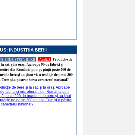
US: INDUSTRIA BERII
S: INDUSTRIA BERII
Analiză
Producţie de
i la sat, şi la oraş. Aproape 90 de fabrici şi
erării din România pun pe piaţă peste 200 de
ri de bere şi au ţinut vie o tradiţie de peste 300
. Cum şi-a păstrat berea caracterul naţional?