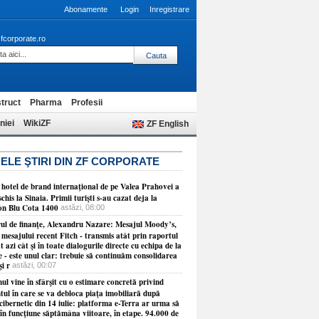
Abonamente
Login
Inregistrare
fcorporate.ro
truct
Pharma
Profesii
niei
WikiZF
ZF English
ELE ŞTIRI DIN ZF CORPORATE
 hotel de brand internaţional de pe Valea Prahovei a
schis la Sinaia. Primii turişti s-au cazat deja la
on Blu Cota 1400
astăzi, 08:00
rul de finanţe, Alexandru Nazare: Mesajul Moody’s,
 mesajului recent Fitch - transmis atât prin raportul
t azi cât şi în toate dialogurile directe cu echipa de la
 - este unul clar: trebuie să continuăm consolidarea
şi r
astăzi, 00:07
l vine în sfârşit cu o estimare concretă privind
ul în care se va debloca piaţa imobiliară după
cibernetic din 14 iulie: platforma e-Terra ar urma să
în funcţiune săptămâna viitoare, în etape. 94.000 de