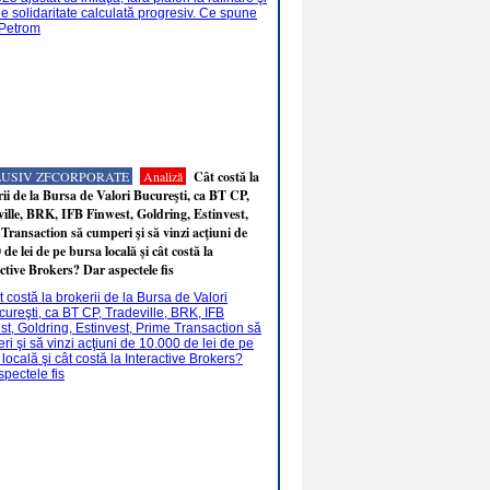
LUSIV ZFCORPORATE
Analiză
Cât costă la
ii de la Bursa de Valori Bucureşti, ca BT CP,
ille, BRK, IFB Finwest, Goldring, Estinvest,
Transaction să cumperi şi să vinzi acţiuni de
 de lei de pe bursa locală şi cât costă la
ctive Brokers? Dar aspectele fis