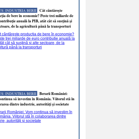
S: INDUSTRIA BERII
Cât cântăreşte
ţia de bere în economie? Peste trei miliarde de
ontribuţie anuală la PIB, atât cât să susţină şi
ectoare, de la agricultură până la transporturi
S: INDUSTRIA BERII
Berarii României:
ntinua să investim în România. Viitorul stă în
rarea dintre industrie, autorităţi şi societate