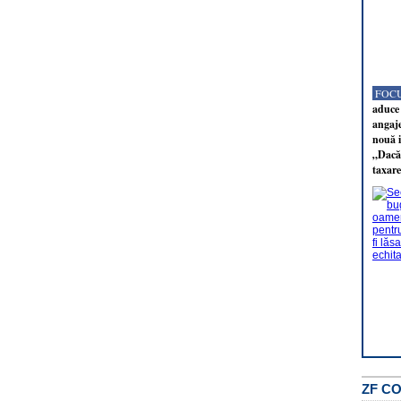
FOCU
aduce 
angaj
nouă i
„Dacă 
taxare
ZF C