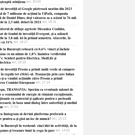
aşteaptă soluţiona
ieri, 20:04
de investiţii al Google păstrează neatins din 2023
ul de 7 milioane de acţiuni la UiPath, compania
 de Daniel Dines, deşi valoarea sa a scăzut la 76 mil.
 de la 2,3 mld. dolari în 2021
ieri, 18:31
ătorul de utilaje agricole Mecanica Ceahlău,
at de fondul de investiţii Evergent, şi-a adâncit
ile la 3,8 mil. lei în primul semestru. Afacerile, în
e cu 31%
ieri, 18:27
e la Bucureşti coboară cu 0,6% vineri şi încheie
âna cu un minus de 1,8% înaintea verdictului
s: Scăderi pentru Electrica, MedLife şi
lectrica
ieri, 18:16
 de investiţii Prosus a primit undă verde să cumpere
 în regulă tot eMAG-ul. Tranzacţia prin care Iulian
 şi-a vândut acţiunile către Prosus a primit
rea Comisiei Europeane
ieri, 17:14
opa, TRANSAVIA: Sperăm ca eventuale măsuri de
re a consumului de energie să rămână excepţionale,
ionale cu contextul şi aplicate pentru o perioadă
necesară, în baza unui dialog între autorităţi şi mediul
ic
ieri, 17:01
ea Instagram să devină platforma preferată a
or pentru a-şi găsi un loc de muncă?
ieri, 15:12
 în Bucureşti în weekend: cinci idei de activităţi, de la
games şi treasure hunt la yoga în parc
ieri, 14:52