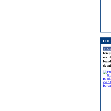
FOC
FOCU
bere ş
microb
brandu
de ani