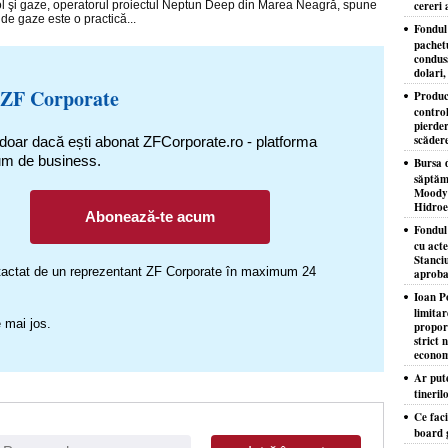
ol şi gaze, operatorul proiectul Neptun Deep din Marea Neagră, spune
cereri 
de gaze este o practică...
Fondul 
pachet
condusă
dolari,
 ZF Corporate
Produc
control
pierder
scăder
 doar dacă ești abonat ZFCorporate.ro - platforma
um de business.
Bursa d
săptăm
Moody'
Hidroe
Abonează-te acum
Fondul
cu acte
Stanciu
ontactat de un reprezentant ZF Corporate în maximum 24
aproba
Ioan P
limita
 mai jos.
proporţ
strict 
econom
Ar put
tineril
Ce faci
board 