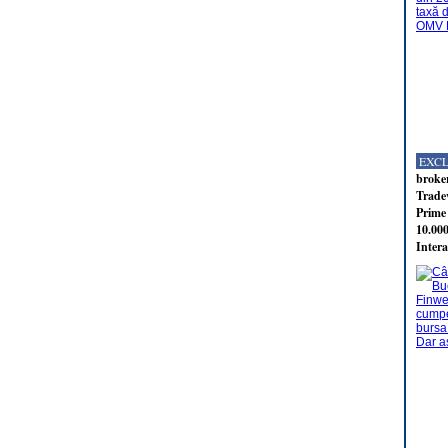
EXC
broker
Tradev
Prime 
10.000
Intera