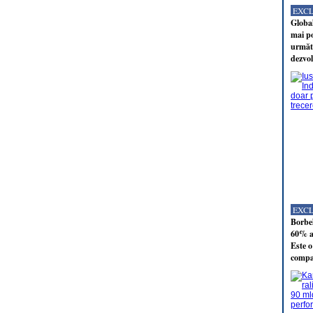
EXC
Global
mai po
următo
dezvol
EXC
Borbel
60% al
Este o
compan