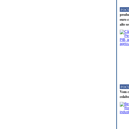
FOCU
produc
euro c
alte s
FOCU
Vom co
colabo