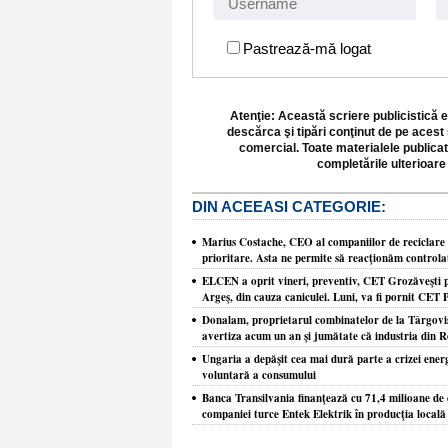
Pastrează-mă logat
Atenţie: Această scriere publicistică e
descărca şi tipări conţinut de pe acest 
comercial. Toate materialele publicat
completările ulterioare 
DIN ACEEASI CATEGORIE:
Marius Costache, CEO al companiilor de reciclare
prioritare. Asta ne permite să reacţionăm controlat 
ELCEN a oprit vineri, preventiv, CET Grozăveşti pen
Argeş, din cauza caniculei. Luni, va fi pornit CET 
Donalam, proprietarul combinatelor de la Târgovişt
avertiza acum un an şi jumătate că industria din R
Ungaria a depăşit cea mai dură parte a crizei ene
voluntară a consumului
Banca Transilvania finanţează cu 71,4 milioane de e
companiei turce Entek Elektrik în producţia locală 