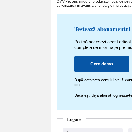
OMV Petrom, singurul producător local de petr
că vânzarea în avans a unei părţi din producţia 
Testează abonamentul
Poți să accesezi acest articol
completă de informație premi
Cere demo
După activarea contului vei fi c
ore
Dacă ești deja abonat loghează-te
Logare