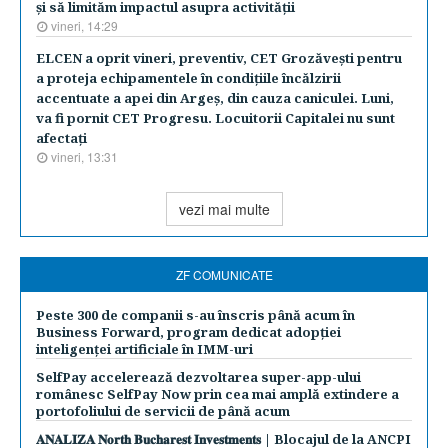
şi să limităm impactul asupra activităţii
vineri, 14:29
ELCEN a oprit vineri, preventiv, CET Grozăveşti pentru
a proteja echipamentele în condiţiile încălzirii
accentuate a apei din Argeş, din cauza caniculei. Luni,
va fi pornit CET Progresu. Locuitorii Capitalei nu sunt
afectaţi
vineri, 13:31
vezi mai multe
ZF COMUNICATE
Peste 300 de companii s-au înscris până acum în
Business Forward, program dedicat adopției
inteligenței artificiale în IMM-uri
SelfPay accelerează dezvoltarea super-app-ului
românesc SelfPay Now prin cea mai amplă extindere a
portofoliului de servicii de până acum
𝐀𝐍𝐀𝐋𝐈𝐙𝐀 𝐍𝐨𝐫𝐭𝐡 𝐁𝐮𝐜𝐡𝐚𝐫𝐞𝐬𝐭 𝐈𝐧𝐯𝐞𝐬𝐭𝐦𝐞𝐧𝐭𝐬 | Blocajul de la ANCPI