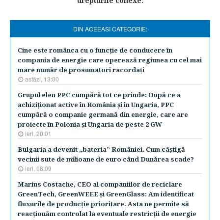
drepturile conexe.
DIN ACEEASI CATEGORIE:
Cine este românca cu o funcţie de conducere în
compania de energie care operează regiunea cu cel mai
mare număr de prosumatori racordaţi
astăzi, 13:00
Grupul elen PPC cumpără tot ce prinde: După ce a
achiziţionat active în România şi în Ungaria, PPC
cumpără o companie germană din energie, care are
proiecte în Polonia şi Ungaria de peste 2 GW
ieri, 20:01
Bulgaria a devenit „bateria” României. Cum câştigă
vecinii sute de milioane de euro când Dunărea scade?
ieri, 08:09
Marius Costache, CEO al companiilor de reciclare
GreenTech, GreenWEEE şi GreenGlass: Am identificat
fluxurile de producţie prioritare. Asta ne permite să
reacţionăm controlat la eventuale restricţii de energie