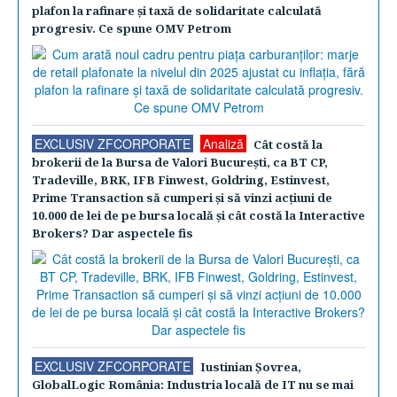
plafon la rafinare şi taxă de solidaritate calculată
progresiv. Ce spune OMV Petrom
EXCLUSIV ZFCORPORATE
Analiză
Cât costă la
brokerii de la Bursa de Valori Bucureşti, ca BT CP,
Tradeville, BRK, IFB Finwest, Goldring, Estinvest,
Prime Transaction să cumperi şi să vinzi acţiuni de
10.000 de lei de pe bursa locală şi cât costă la Interactive
Brokers? Dar aspectele fis
EXCLUSIV ZFCORPORATE
Iustinian Şovrea,
GlobalLogic România: Industria locală de IT nu se mai