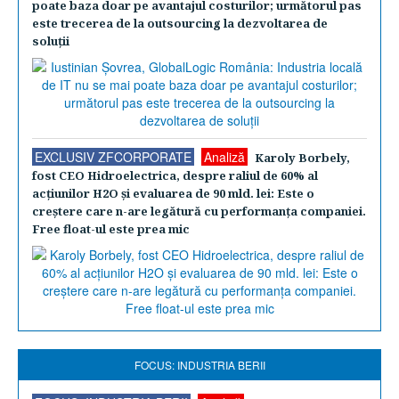
poate baza doar pe avantajul costurilor; următorul pas
este trecerea de la outsourcing la dezvoltarea de
soluţii
EXCLUSIV ZFCORPORATE
Analiză
Karoly Borbely,
fost CEO Hidroelectrica, despre raliul de 60% al
acţiunilor H2O şi evaluarea de 90 mld. lei: Este o
creştere care n-are legătură cu performanţa companiei.
Free float-ul este prea mic
FOCUS: INDUSTRIA BERII