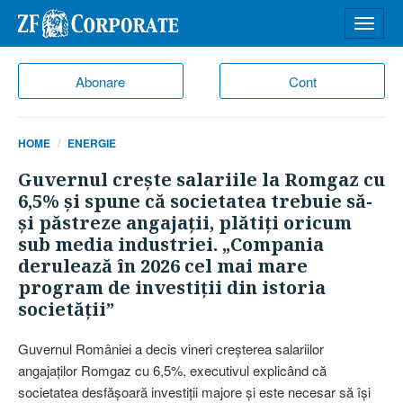
Desch
meniu
Abonare
Cont
HOME
ENERGIE
Guvernul creşte salariile la Romgaz cu
6,5% şi spune că societatea trebuie să-
şi păstreze angajaţii, plătiţi oricum
sub media industriei. „Compania
derulează în 2026 cel mai mare
program de investiţii din istoria
societăţii”
Guvernul României a decis vineri creşterea salariilor
angajaţilor Romgaz cu 6,5%, executivul explicând că
societatea desfăşoară investiţii majore şi este necesar să îşi