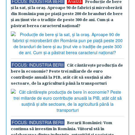
FOCUS: INDUSTRIA BERII
Analiză
Producţie de bere
şi la sat, şi la oraş. Aproape 90 de fabrici şi microberării
din România pun pe piaţă peste 200 de branduri de bere
şi au ţinut vie o tradiţie de peste 300 de ani. Cum şi-a
păstrat berea caracterul naţional?
FOCUS: INDUSTRIA BERII
Cât cântăreşte producţia de
bere în economie? Peste trei miliarde de euro
contribuţie anuală la PIB, atât cât să susţină şi alte
sectoare, de la agricultură până la transporturi
FOCUS: INDUSTRIA BERII
Berarii României: Vom
continua să investim în România. Viitorul stă în
colaborarea dintre industrie, autorităţi şi societate