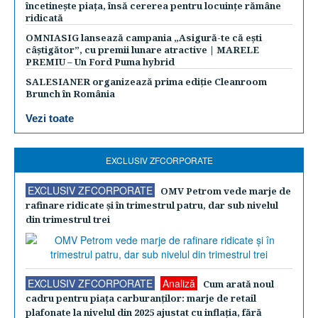
încetinește piața, însă cererea pentru locuințe rămâne
ridicată
OMNIASIG lansează campania „Asigură-te că ești
câștigător”, cu premii lunare atractive | MARELE
PREMIU – Un Ford Puma hybrid
SALESIANER organizează prima ediție Cleanroom
Brunch în România
Vezi toate
EXCLUSIV ZFCORPORATE
EXCLUSIV ZFCORPORATE
OMV Petrom vede marje de
rafinare ridicate şi în trimestrul patru, dar sub nivelul
din trimestrul trei
EXCLUSIV ZFCORPORATE
Analiză
Cum arată noul
cadru pentru piaţa carburanţilor: marje de retail
plafonate la nivelul din 2025 ajustat cu inflaţia, fără