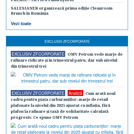
SALESIANER organizează prima ediție Cleanroom
Brunch în România
Vezi toate
EXCLUSIV ZFCORPORATE
EXCLUSIV ZFCORPORATE
OMV Petrom vede marje de
rafinare ridicate şi în trimestrul patru, dar sub nivelul
din trimestrul trei
EXCLUSIV ZFCORPORATE
Analiză
Cum arată noul
cadru pentru piaţa carburanţilor: marje de retail
plafonate la nivelul din 2025 ajustat cu inflaţia, fără
plafon la rafinare şi taxă de solidaritate calculată
progresiv. Ce spune OMV Petrom