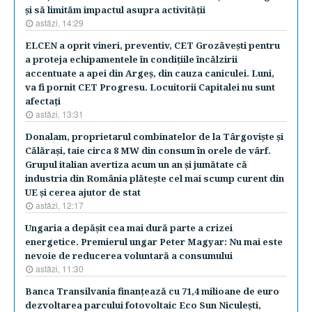
şi să limităm impactul asupra activităţii
astăzi, 14:29
ELCEN a oprit vineri, preventiv, CET Grozăveşti pentru
a proteja echipamentele în condiţiile încălzirii
accentuate a apei din Argeş, din cauza caniculei. Luni,
va fi pornit CET Progresu. Locuitorii Capitalei nu sunt
afectaţi
astăzi, 13:31
Donalam, proprietarul combinatelor de la Târgovişte şi
Călăraşi, taie circa 8 MW din consum în orele de vârf.
Grupul italian avertiza acum un an şi jumătate că
industria din România plăteşte cel mai scump curent din
UE şi cerea ajutor de stat
astăzi, 12:17
Ungaria a depăşit cea mai dură parte a crizei
energetice. Premierul ungar Peter Magyar: Nu mai este
nevoie de reducerea voluntară a consumului
astăzi, 11:30
Banca Transilvania finanţează cu 71,4 milioane de euro
dezvoltarea parcului fotovoltaic Eco Sun Niculeşti,