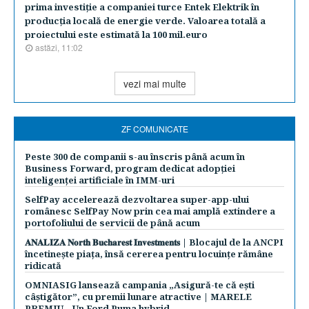
prima investiţie a companiei turce Entek Elektrik în
producţia locală de energie verde. Valoarea totală a
proiectului este estimată la 100 mil.euro
astăzi, 11:02
vezi mai multe
ZF COMUNICATE
Peste 300 de companii s-au înscris până acum în
Business Forward, program dedicat adopției
inteligenței artificiale în IMM-uri
SelfPay accelerează dezvoltarea super-app-ului
românesc SelfPay Now prin cea mai amplă extindere a
portofoliului de servicii de până acum
𝐀𝐍𝐀𝐋𝐈𝐙𝐀 𝐍𝐨𝐫𝐭𝐡 𝐁𝐮𝐜𝐡𝐚𝐫𝐞𝐬𝐭 𝐈𝐧𝐯𝐞𝐬𝐭𝐦𝐞𝐧𝐭𝐬 | Blocajul de la ANCPI
încetinește piața, însă cererea pentru locuințe rămâne
ridicată
OMNIASIG lansează campania „Asigură-te că ești
câștigător”, cu premii lunare atractive | MARELE
PREMIU – Un Ford Puma hybrid