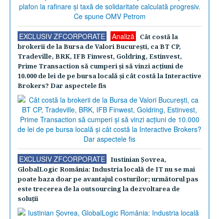
EXCLUSIV ZFCORPORATE
Analiză
Cât costă la
brokerii de la Bursa de Valori Bucureşti, ca BT CP,
Tradeville, BRK, IFB Finwest, Goldring, Estinvest,
Prime Transaction să cumperi şi să vinzi acţiuni de
10.000 de lei de pe bursa locală şi cât costă la Interactive
Brokers? Dar aspectele fis
EXCLUSIV ZFCORPORATE
Iustinian Şovrea,
GlobalLogic România: Industria locală de IT nu se mai
poate baza doar pe avantajul costurilor; următorul pas
este trecerea de la outsourcing la dezvoltarea de
soluţii