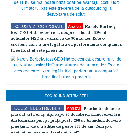
EXCLUSIV ZFCORPORATE
Analiză
Karoly Borbely,
fost CEO Hidroelectrica, despre raliul de 60% al
acţiunilor H2O şi evaluarea de 90 mld. lei: Este o
creştere care n-are legătură cu performanţa companiei.
Free float-ul este prea mic
FOCUS: INDUSTRIA BERII
FOCUS: INDUSTRIA BERII
Analiză
Producţie de bere
şi la sat, şi la oraş. Aproape 90 de fabrici şi microberării
din România pun pe piaţă peste 200 de branduri de bere
şi au ţinut vie o tradiţie de peste 300 de ani. Cum şi-a
păstrat berea caracterul naţional?