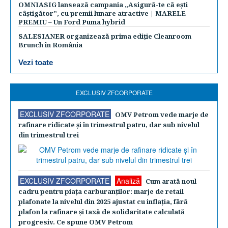
OMNIASIG lansează campania „Asigură-te că ești
câștigător”, cu premii lunare atractive | MARELE
PREMIU – Un Ford Puma hybrid
SALESIANER organizează prima ediție Cleanroom
Brunch în România
Vezi toate
EXCLUSIV ZFCORPORATE
EXCLUSIV ZFCORPORATE
OMV Petrom vede marje de
rafinare ridicate şi în trimestrul patru, dar sub nivelul
din trimestrul trei
EXCLUSIV ZFCORPORATE
Analiză
Cum arată noul
cadru pentru piaţa carburanţilor: marje de retail
plafonate la nivelul din 2025 ajustat cu inflaţia, fără
plafon la rafinare şi taxă de solidaritate calculată
progresiv. Ce spune OMV Petrom