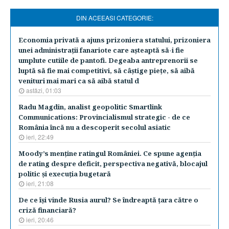
DIN ACEEASI CATEGORIE:
Economia privată a ajuns prizoniera statului, prizoniera
unei administraţii fanariote care aşteaptă să-i fie
umplute cutiile de pantofi. Degeaba antreprenorii se
luptă să fie mai competitivi, să câştige pieţe, să aibă
venituri mai mari ca să aibă statul d
astăzi, 01:03
Radu Magdin, analist geopolitic Smartlink
Communications: Provincialismul strategic - de ce
România încă nu a descoperit secolul asiatic
ieri, 22:49
Moody’s menţine ratingul României. Ce spune agenţia
de rating despre deficit, perspectiva negativă, blocajul
politic şi execuţia bugetară
ieri, 21:08
De ce îşi vinde Rusia aurul? Se îndreaptă ţara către o
criză financiară?
ieri, 20:46