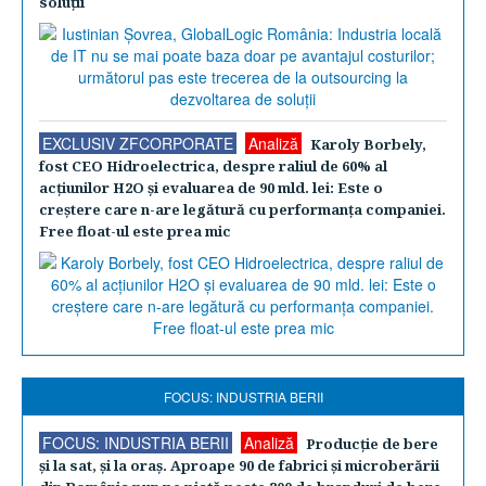
soluţii
EXCLUSIV ZFCORPORATE
Analiză
Karoly Borbely,
fost CEO Hidroelectrica, despre raliul de 60% al
acţiunilor H2O şi evaluarea de 90 mld. lei: Este o
creştere care n-are legătură cu performanţa companiei.
Free float-ul este prea mic
FOCUS: INDUSTRIA BERII
FOCUS: INDUSTRIA BERII
Analiză
Producţie de bere
şi la sat, şi la oraş. Aproape 90 de fabrici şi microberării