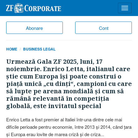
Desch
meniu
Abonare
Cont
HOME
BUSINESS LEGAL
Urmează Gala ZF 2025, luni, 17
noiembrie. Enrico Letta, italianul care
ştie cum Europa îşi poate construi o
piaţă unică „cu dinţi“, campioni cu care
să lupte pe arena mondială şi cum să
rămână relevantă în competiţia
globală, este invitatul special
Enrico Letta a fost premier al Italiei într-una dintre cele mai
dificile perioade pentru econo­mie, între 2013 şi 2014, când ţara
şi Europa erau lovite de marea criză şi de criza...