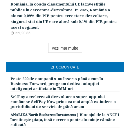
România, la coada clasamentului UE la investiţiile
publice în cercetare-dezvoltare. În 2025, România a
alocat 0,09% din PIB pentru cercetare-dezvoltare,
singurul stat din UE care alocă sub 0,1% din PIB pentru
acest segment
ieri, 20:35
vezi mai multe
ZF COMUNICATE
Peste 300 de companii s-au înscris până acum în
Business Forward, program dedicat adopției
inteligenței artificiale în IMM-uri
SelfPay accelerează dezvoltarea super-app-ului
românesc SelfPay Now prin cea mai amplă extindere a
portofoliului de servicii de până acum
𝐀𝐍𝐀𝐋𝐈𝐙𝐀 𝐍𝐨𝐫𝐭𝐡 𝐁𝐮𝐜𝐡𝐚𝐫𝐞𝐬𝐭 𝐈𝐧𝐯𝐞𝐬𝐭𝐦𝐞𝐧𝐭𝐬 | Blocajul de la ANCPI
încetinește piața, însă cererea pentru locuințe rămâne
ridicată