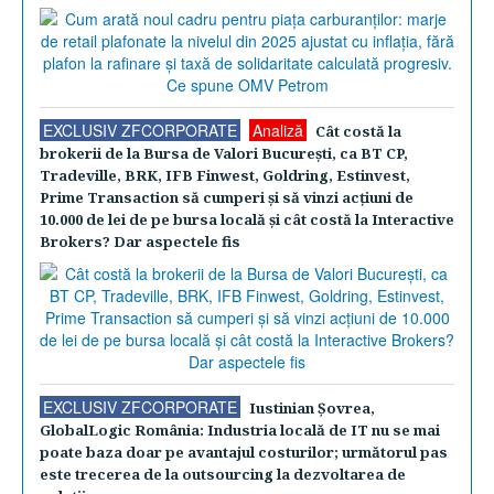
EXCLUSIV ZFCORPORATE
Analiză
Cât costă la
brokerii de la Bursa de Valori Bucureşti, ca BT CP,
Tradeville, BRK, IFB Finwest, Goldring, Estinvest,
Prime Transaction să cumperi şi să vinzi acţiuni de
10.000 de lei de pe bursa locală şi cât costă la Interactive
Brokers? Dar aspectele fis
EXCLUSIV ZFCORPORATE
Iustinian Şovrea,
GlobalLogic România: Industria locală de IT nu se mai
poate baza doar pe avantajul costurilor; următorul pas
este trecerea de la outsourcing la dezvoltarea de