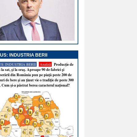
US: INDUSTRIA BERII
S: INDUSTRIA BERII
Analiză
Producţie de
i la sat, şi la oraş. Aproape 90 de fabrici şi
erării din România pun pe piaţă peste 200 de
ri de bere şi au ţinut vie o tradiţie de peste 300
. Cum şi-a păstrat berea caracterul naţional?