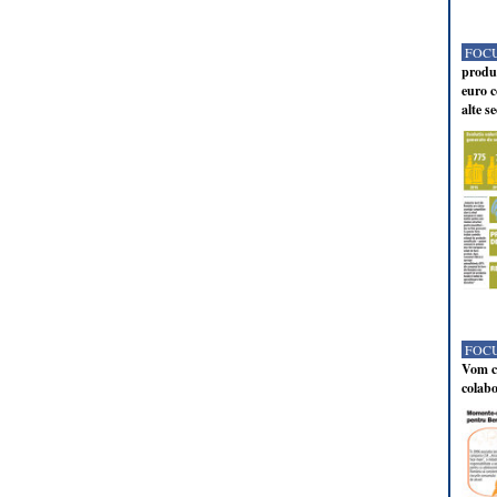
FOCU
produc
euro c
alte s
FOCU
Vom co
colabo