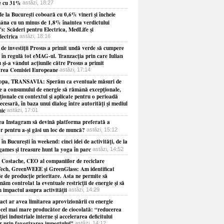
e cu 31%
astăzi, 18:27
e la Bucureşti coboară cu 0,6% vineri şi încheie
âna cu un minus de 1,8% înaintea verdictului
s: Scăderi pentru Electrica, MedLife şi
lectrica
astăzi, 18:16
 de investiţii Prosus a primit undă verde să cumpere
 în regulă tot eMAG-ul. Tranzacţia prin care Iulian
 şi-a vândut acţiunile către Prosus a primit
rea Comisiei Europeane
astăzi, 17:14
opa, TRANSAVIA: Sperăm ca eventuale măsuri de
re a consumului de energie să rămână excepţionale,
ionale cu contextul şi aplicate pentru o perioadă
necesară, în baza unui dialog între autorităţi şi mediul
ic
astăzi, 17:01
ea Instagram să devină platforma preferată a
or pentru a-şi găsi un loc de muncă?
astăzi, 15:12
 în Bucureşti în weekend: cinci idei de activităţi, de la
games şi treasure hunt la yoga în parc
astăzi, 14:52
 Costache, CEO al companiilor de reciclare
ech, GreenWEEE şi GreenGlass: Am identificat
le de producţie prioritare. Asta ne permite să
năm controlat la eventuale restricţii de energie şi să
 impactul asupra activităţii
astăzi, 14:29
act ar avea limitarea aprovizionării cu energie
 cel mai mare producător de ciocolată: “reducerea
iei industriale interne şi accelerarea deficitului
r prin favorizarea importului”
astăzi, 14:12