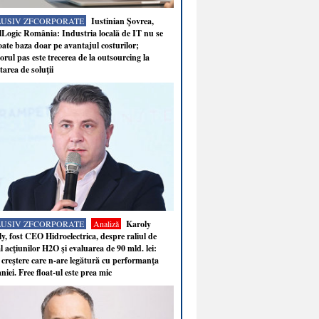
LUSIV ZFCORPORATE
Iustinian Şovrea,
Logic România: Industria locală de IT nu se
ate baza doar pe avantajul costurilor;
rul pas este trecerea de la outsourcing la
tarea de soluţii
LUSIV ZFCORPORATE
Analiză
Karoly
y, fost CEO Hidroelectrica, despre raliul de
 acţiunilor H2O şi evaluarea de 90 mld. lei:
 creştere care n-are legătură cu performanţa
iei. Free float-ul este prea mic