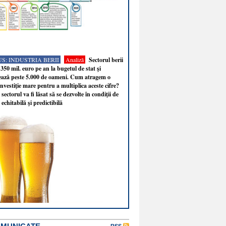
S: INDUSTRIA BERII
Analiză
Sectorul berii
350 mil. euro pe an la bugetul de stat şi
ează peste 5.000 de oameni. Cum atragem o
nvestiţie mare pentru a multiplica aceste cifre?
sectorul va fi lăsat să se dezvolte în condiţii de
 echitabilă şi predictibilă