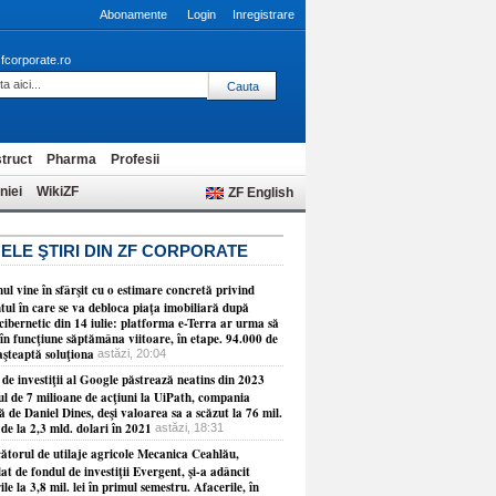
Abonamente
Login
Inregistrare
fcorporate.ro
truct
Pharma
Profesii
niei
WikiZF
ZF English
ELE ŞTIRI DIN ZF CORPORATE
l vine în sfârşit cu o estimare concretă privind
ul în care se va debloca piaţa imobiliară după
cibernetic din 14 iulie: platforma e-Terra ar urma să
în funcţiune săptămâna viitoare, în etape. 94.000 de
aşteaptă soluţiona
astăzi, 20:04
de investiţii al Google păstrează neatins din 2023
ul de 7 milioane de acţiuni la UiPath, compania
 de Daniel Dines, deşi valoarea sa a scăzut la 76 mil.
 de la 2,3 mld. dolari în 2021
astăzi, 18:31
ătorul de utilaje agricole Mecanica Ceahlău,
at de fondul de investiţii Evergent, şi-a adâncit
ile la 3,8 mil. lei în primul semestru. Afacerile, în