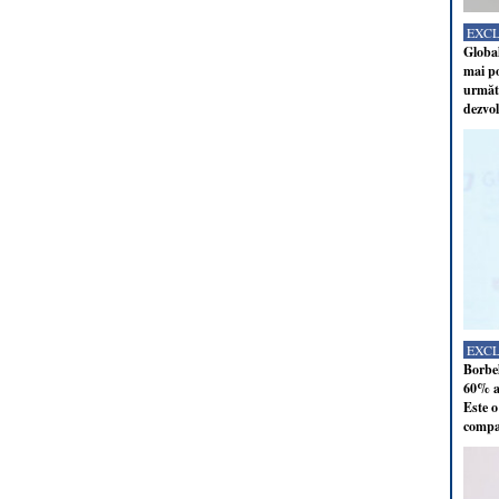
EXC
Global
mai po
următo
dezvol
EXC
Borbel
60% al
Este o
compan