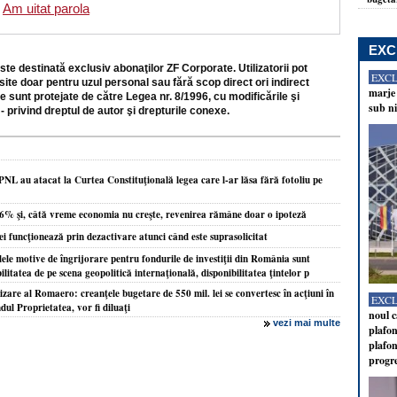
Am uitat parola
EXC
ste destinată exclusiv abonaţilor ZF Corporate. Utilizatorii pot
EXC
site doar pentru uzul personal sau fără scop direct ori indirect
marje 
e sunt protejate de către Legea nr. 8/1996, cu modificările şi
sub ni
- privind dreptul de autor şi drepturile conexe.
PNL au atacat la Curtea Constituţională legea care l-ar lăsa fără fotoliu pe
,6% şi, câtă vreme economia nu creşte, revenirea rămâne doar o ipoteză
ei funcţionează prin dezactivare atunci când este suprasolicitat
ele motive de îngrijorare pentru fondurile de investiţii din România sunt
bilitatea de pe scena geopolitică internaţională, disponibilitatea ţintelor p
zare al Romaero: creanţele bugetare de 550 mil. lei se convertesc în acţiuni în
EXC
ndul Proprietatea, vor fi diluaţi
noul c
vezi mai multe
plafon
plafon
progr