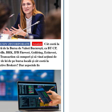
LUSIV ZFCORPORATE
Analiză
Cât costă la
ii de la Bursa de Valori Bucureşti, ca BT CP,
ille, BRK, IFB Finwest, Goldring, Estinvest,
Transaction să cumperi şi să vinzi acţiuni de
 de lei de pe bursa locală şi cât costă la
ctive Brokers? Dar aspectele fis