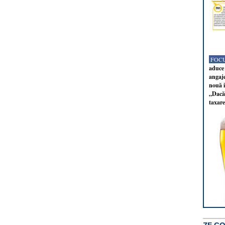
FOCU
aduce 
angaj
nouă i
„Dacă 
taxare