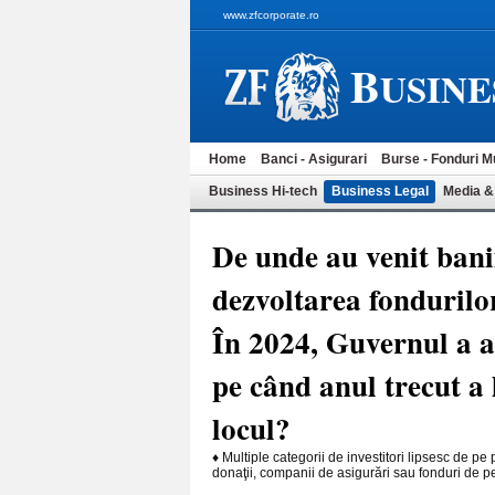
www.zfcorporate.ro
B
USINE
Home
Banci - Asigurari
Burse - Fonduri M
Business Hi-tech
Business Legal
Media &
De unde au venit banii
dezvoltarea fondurilor
În 2024, Guvernul a a
pe când anul trecut a 
locul?
♦ Multiple categorii de investitori lipsesc de pe p
donaţii, companii de asigurări sau fonduri de pen