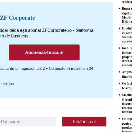
scăder
Bursa d
săptăm
 ZF Corporate
Moody'
Hidroe
Fondul
 doar dacă ești abonat ZFCorporate.ro - platforma
cu acte
um de business.
Stanciu
aproba
Ioan P
Abonează-te acum
limita
proporţ
strict 
econom
ontactat de un reprezentant ZF Corporate în maximum 24
Ar put
tineril
Ce faci
 mai jos.
board 
Marius
GreenT
fluxuri
reacţio
limităm
Ce imp
pentru
producţ
bugeta