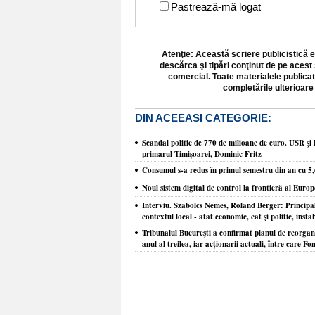
Pastrează-mă logat
Atenţie: Această scriere publicistică e
descărca şi tipări conţinut de pe acest 
comercial. Toate materialele publicat
completările ulterioare 
DIN ACEEASI CATEGORIE:
Scandal politic de 770 de milioane de euro. USR şi 
primarul Timişoarei, Dominic Fritz
Consumul s-a redus în primul semestru din an cu 5
Noul sistem digital de control la frontieră al Europ
Interviu. Szabolcs Nemes, Roland Berger: Principal
contextul local - atât economic, cât şi politic, insta
Tribunalul Bucureşti a confirmat planul de reorgani
anul al treilea, iar acţionarii actuali, între care Fo