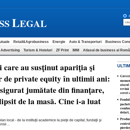
L
z
SS
EGAL
utuale
Retail&Agrobusiness
Energie
Auto & Transporturi
Business Cons
 Advertising
Turism & Hoteluri
ZF Print
IMM
Atlasul de business al Româ
 care au susţinut apariţia şi
ULTIM
 de private equity în ultimii ani:
Guvernu
moment
atacul 
sigurat jumătate din finanţare,
revină 
cereri 
lipsit de la masă. Cine i-a luat
Fondul 
pachet
condusă
dolari,
Produc
lan local - de la instituţii academice la pieţe de capital, fundaţii şi
control
sii ...
pierder