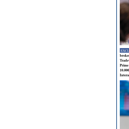
EXC
broker
Tradev
Prime 
10.000
Intera