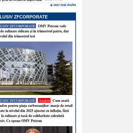
vezi mai multe
LUSIV ZFCORPORATE
LUSIV ZFCORPORATE
OMV Petrom vede
de rafinare ridicate şi în trimestrul patru, dar
velul din trimestrul trei
LUSIV ZFCORPORATE
Analiză
Cum arată
adru pentru piaţa carburanţilor: marje de retail
ate la nivelul din 2025 ajustat cu inflaţia, fără
 la rafinare şi taxă de solidaritate calculată
esiv. Ce spune OMV Petrom