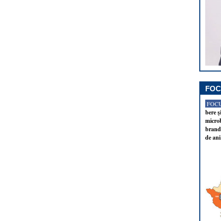
FOC
FOCU
bere ş
microb
brandu
de ani