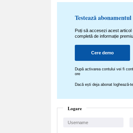
Testează abonamentul
Poți să accesezi acest articol
completă de informație premi
Cere demo
După activarea contului vei fi c
ore
Dacă ești deja abonat loghează-te
Logare