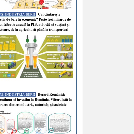
S: INDUSTRIA BERII
Cât cântăreşte
ţia de bere în economie? Peste trei miliarde de
ontribuţie anuală la PIB, atât cât să susţină şi
ectoare, de la agricultură până la transporturi
S: INDUSTRIA BERII
Berarii României:
ntinua să investim în România. Viitorul stă în
rarea dintre industrie, autorităţi şi societate