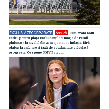
EXCLUSIV ZFCORPORATE
Analiză
Cum arată noul
cadru pentru piaţa carburanţilor: marje de retail
plafonate la nivelul din 2025 ajustat cu inflaţia, fără
plafon la rafinare şi taxă de solidaritate calculată
progresiv. Ce spune OMV Petrom