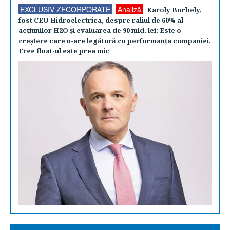
EXCLUSIV ZFCORPORATE
Analiză
Karoly Borbely,
fost CEO Hidroelectrica, despre raliul de 60% al
acţiunilor H2O şi evaluarea de 90 mld. lei: Este o
creştere care n-are legătură cu performanţa companiei.
Free float-ul este prea mic