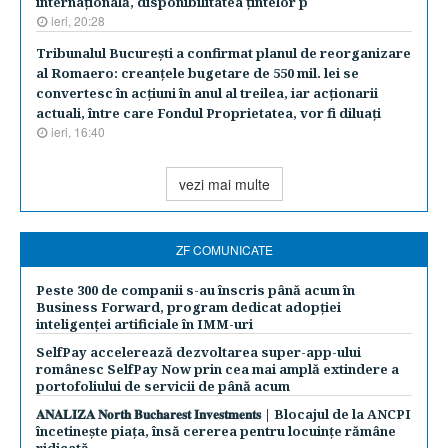
internaţională, disponibilitatea ţintelor p
ieri, 20:28
Tribunalul Bucureşti a confirmat planul de reorganizare
al Romaero: creanţele bugetare de 550 mil. lei se
convertesc în acţiuni în anul al treilea, iar acţionarii
actuali, între care Fondul Proprietatea, vor fi diluaţi
ieri, 16:40
vezi mai multe
ZF COMUNICATE
Peste 300 de companii s-au înscris până acum în
Business Forward, program dedicat adopției
inteligenței artificiale în IMM-uri
SelfPay accelerează dezvoltarea super-app-ului
românesc SelfPay Now prin cea mai amplă extindere a
portofoliului de servicii de până acum
𝐀𝐍𝐀𝐋𝐈𝐙𝐀 𝐍𝐨𝐫𝐭𝐡 𝐁𝐮𝐜𝐡𝐚𝐫𝐞𝐬𝐭 𝐈𝐧𝐯𝐞𝐬𝐭𝐦𝐞𝐧𝐭𝐬 | Blocajul de la ANCPI
încetinește piața, însă cererea pentru locuințe rămâne