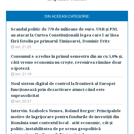
DIN ACEEASI CATEGORIE:
Scandal politic de 770 de milioane de euro. USR şi PNL
au atacat la Curtea Constituţională legea care l-ar lăsa
fără fotoliu pe primarul Timişoarei, Dominic Fritz
ieri, 21:25
Consumul s-a redus în primul semestru din an cu 5,6% şi,
câtă vreme economia nu creşte, revenirea rămâne doar
o ipoteză
ieri, 21:19
Noul sistem digital de control la frontieră al Europei
funcţionează prin dezactivare atunci când este
suprasolicitat
ieri, 20:37
Interviu. Szabolcs Nemes, Roland Berger: Principalele
motive de îngrijorare pentru fondurile de investiţii din
România sunt contextul local - atât economic, cât şi
politic, instabilitatea de pe scena geopolitică