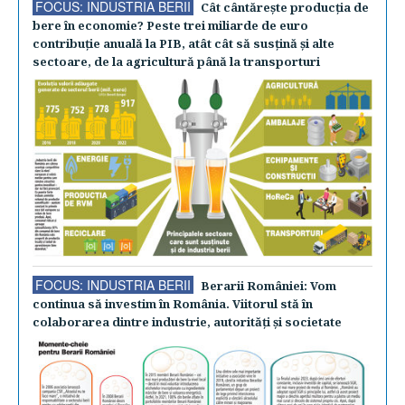
FOCUS: INDUSTRIA BERII
Cât cântăreşte producţia de
bere în economie? Peste trei miliarde de euro
contribuţie anuală la PIB, atât cât să susţină şi alte
sectoare, de la agricultură până la transporturi
FOCUS: INDUSTRIA BERII
Berarii României: Vom
continua să investim în România. Viitorul stă în
colaborarea dintre industrie, autorităţi şi societate