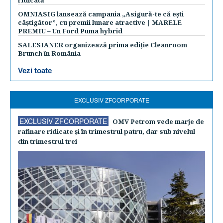
ridicată
OMNIASIG lansează campania „Asigură-te că ești
câștigător”, cu premii lunare atractive | MARELE
PREMIU – Un Ford Puma hybrid
SALESIANER organizează prima ediție Cleanroom
Brunch în România
Vezi toate
EXCLUSIV ZFCORPORATE
EXCLUSIV ZFCORPORATE
OMV Petrom vede marje de
rafinare ridicate şi în trimestrul patru, dar sub nivelul
din trimestrul trei