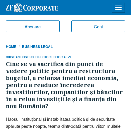
Desch
meniu
Abonare
Cont
HOME
BUSINESS LEGAL
CRISTIAN HOSTIUC, DIRECTOR EDITORIAL ZF
Cine se va sacrifica din punct de
vedere politic pentru a restructura
bugetul, a relansa imediat economia,
pentru a readuce încrederea
investitorilor, companiilor şi băncilor
în a relua investiţiile şi a finanţa din
nou România?
Haosul instituţional şi instabilitatea politică şi de securitate
apărute peste noapte, teama dintr-odată pentru viitor, multele