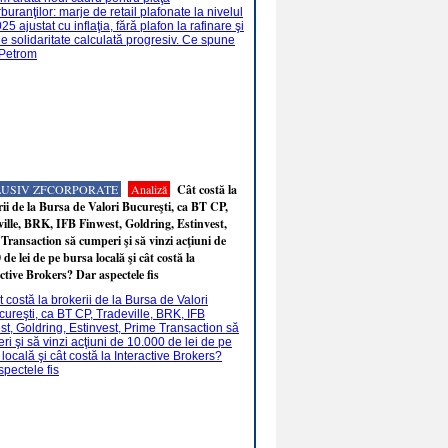
LUSIV ZFCORPORATE
Analiză
Cât costă la
ii de la Bursa de Valori Bucureşti, ca BT CP,
ille, BRK, IFB Finwest, Goldring, Estinvest,
Transaction să cumperi şi să vinzi acţiuni de
 de lei de pe bursa locală şi cât costă la
ctive Brokers? Dar aspectele fis