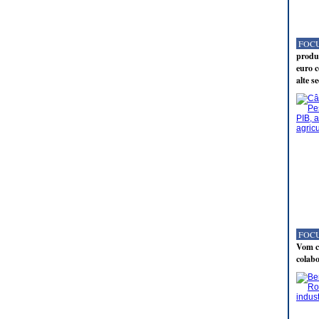
FOCU
produc
euro c
alte s
FOCU
Vom co
colabo