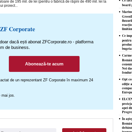
Ce faci
oare de 195 mil. de lei (pentru o fabrică de răşini de 490 mil. lei la
board 
i proiect...
Marius
GreenT
fluxuri
reacţio
 ZF Corporate
limităm
Ce imp
pentru
 doar dacă ești abonat ZFCorporate.ro - platforma
producţ
um de business.
bugeta
Carmen
Românie
Abonează-te acum
consuma
Noi da
fondur
Opt co
ontactat de un reprezentant ZF Corporate în maximum 24
ediţie
compan
Europa,
 mai jos.
ELCEN 
proteja
apei di
Progres
În aşte
România
dobânzi
tranzac