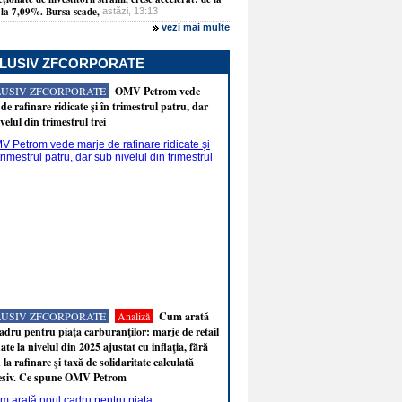
la 7,09%. Bursa scade,
astăzi, 13:13
vezi mai multe
LUSIV ZFCORPORATE
LUSIV ZFCORPORATE
OMV Petrom vede
de rafinare ridicate şi în trimestrul patru, dar
velul din trimestrul trei
LUSIV ZFCORPORATE
Analiză
Cum arată
adru pentru piaţa carburanţilor: marje de retail
ate la nivelul din 2025 ajustat cu inflaţia, fără
 la rafinare şi taxă de solidaritate calculată
esiv. Ce spune OMV Petrom