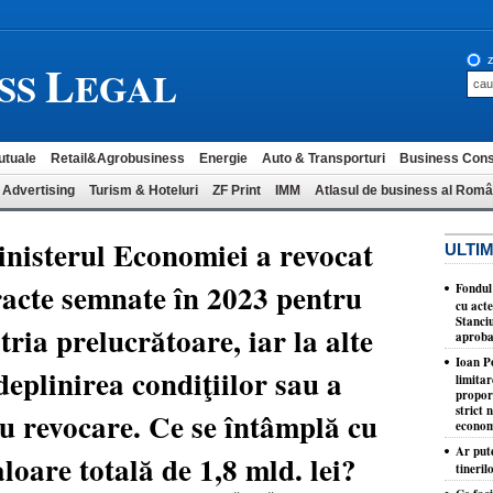
L
z
SS
EGAL
utuale
Retail&Agrobusiness
Energie
Auto & Transporturi
Business Cons
 Advertising
Turism & Hoteluri
ZF Print
IMM
Atlasul de business al Româ
inisterul Economiei a revocat
ULTIM
tracte semnate în 2023 pentru
Fondul
cu acte
Stanciu
tria prelucrătoare, iar la alte
aproba
Ioan P
eplinirea condiţiilor sau a
limita
proporţ
strict 
ru revocare. Ce se întâmplă cu
econom
Ar put
aloare totală de 1,8 mld. lei?
tineril