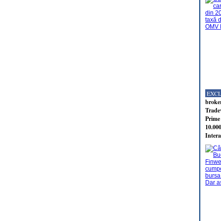
EXC
broker
Tradev
Prime 
10.000
Intera