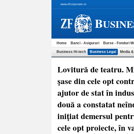
www.zfcorporate.ro
B
USINE
Home
Banci - Asigurari
Burse - Fonduri M
Business Hi-tech
Business Legal
Media &
Lovitură de teatru. M
şase din cele opt con
ajutor de stat în indus
două a constatat neînd
iniţiat demersul pent
cele opt proiecte, în v