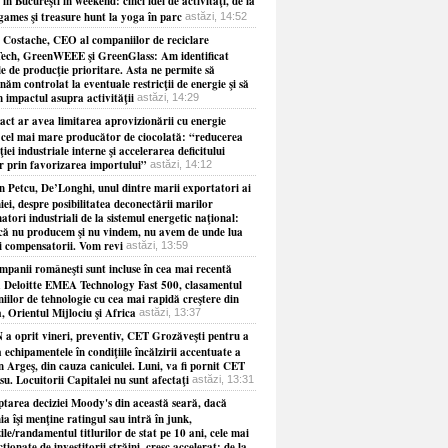
 în Bucureşti în weekend: cinci idei de activităţi, de la
games şi treasure hunt la yoga în parc
astăzi, 14:52
 Costache, CEO al companiilor de reciclare
ech, GreenWEEE şi GreenGlass: Am identificat
le de producţie prioritare. Asta ne permite să
năm controlat la eventuale restricţii de energie şi să
 impactul asupra activităţii
astăzi, 14:29
act ar avea limitarea aprovizionării cu energie
 cel mai mare producător de ciocolată: “reducerea
iei industriale interne şi accelerarea deficitului
r prin favorizarea importului”
astăzi, 14:12
 Petcu, De’Longhi, unul dintre marii exportatori ai
i, despre posibilitatea deconectării marilor
tori industriali de la sistemul energetic naţional:
că nu producem şi nu vindem, nu avem de unde lua
i compensatorii. Vom revi
astăzi, 13:59
mpanii româneşti sunt incluse în cea mai recentă
 a Deloitte EMEA Technology Fast 500, clasamentul
iilor de tehnologie cu cea mai rapidă creştere din
 Orientul Mijlociu şi Africa
astăzi, 13:37
a oprit vineri, preventiv, CET Grozăveşti pentru a
 echipamentele în condiţiile încălzirii accentuate a
n Argeş, din cauza caniculei. Luni, va fi pornit CET
u. Locuitorii Capitalei nu sunt afectaţi
astăzi, 13:31
ptarea deciziei Moody's din această seară, dacă
 îşi menţine ratingul sau intră în junk,
le/randamentul titlurilor de stat pe 10 ani, cele mai
ţionate de investitorii străini, cresc accelerat: de la