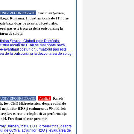
LUSIV ZFCORPORATE
Iustinian Şovrea,
Logic România: Industria locală de IT nu se
ate baza doar pe avantajul costurilor;
rul pas este trecerea de la outsourcing la
tarea de soluţii
LUSIV ZFCORPORATE
Analiză
Karoly
y, fost CEO Hidroelectrica, despre raliul de
 acţiunilor H2O şi evaluarea de 90 mld. lei:
 creştere care n-are legătură cu performanţa
iei. Free float-ul este prea mic