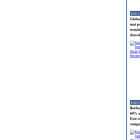
EXC
Global
mai po
următo
dezvol
EXC
Borbel
60% al
Este o
compan