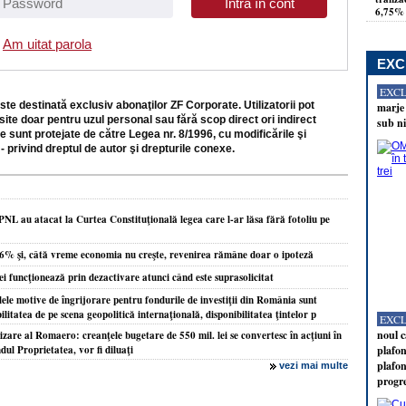
6,75% 
Am uitat parola
EXC
EXC
ste destinată exclusiv abonaţilor ZF Corporate. Utilizatorii pot
marje 
site doar pentru uzul personal sau fără scop direct ori indirect
sub ni
e sunt protejate de către Legea nr. 8/1996, cu modificările şi
- privind dreptul de autor şi drepturile conexe.
PNL au atacat la Curtea Constituţională legea care l-ar lăsa fără fotoliu pe
,6% şi, câtă vreme economia nu creşte, revenirea rămâne doar o ipoteză
ei funcţionează prin dezactivare atunci când este suprasolicitat
ele motive de îngrijorare pentru fondurile de investiţii din România sunt
bilitatea de pe scena geopolitică internaţională, disponibilitatea ţintelor p
EXC
noul c
zare al Romaero: creanţele bugetare de 550 mil. lei se convertesc în acţiuni în
ndul Proprietatea, vor fi diluaţi
plafon
plafon
vezi mai multe
progr