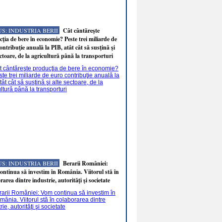
S: INDUSTRIA BERII
Cât cântăreşte
ţia de bere în economie? Peste trei miliarde de
ontribuţie anuală la PIB, atât cât să susţină şi
ectoare, de la agricultură până la transporturi
S: INDUSTRIA BERII
Berarii României:
ntinua să investim în România. Viitorul stă în
rarea dintre industrie, autorităţi şi societate