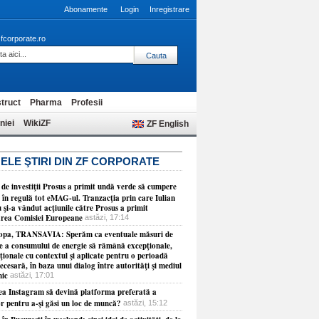
Abonamente
Login
Inregistrare
fcorporate.ro
truct
Pharma
Profesii
niei
WikiZF
ZF English
ELE ŞTIRI DIN ZF CORPORATE
 de investiţii Prosus a primit undă verde să cumpere
 în regulă tot eMAG-ul. Tranzacţia prin care Iulian
 şi-a vândut acţiunile către Prosus a primit
rea Comisiei Europeane
astăzi, 17:14
opa, TRANSAVIA: Sperăm ca eventuale măsuri de
re a consumului de energie să rămână excepţionale,
ionale cu contextul şi aplicate pentru o perioadă
necesară, în baza unui dialog între autorităţi şi mediul
ic
astăzi, 17:01
ea Instagram să devină platforma preferată a
or pentru a-şi găsi un loc de muncă?
astăzi, 15:12