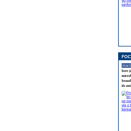
FOC
FOCU
bere ş
microb
brandu
de ani