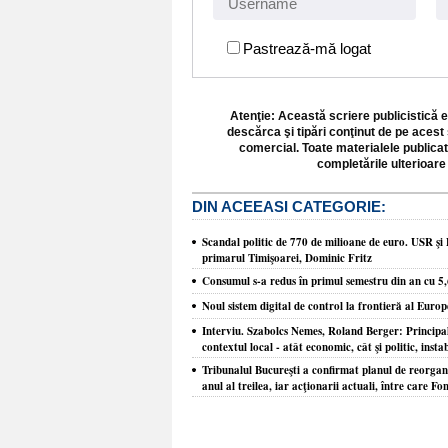
Pastrează-mă logat
Atenţie: Această scriere publicistică e
descărca şi tipări conţinut de pe acest 
comercial. Toate materialele publicat
completările ulterioare 
DIN ACEEASI CATEGORIE:
Scandal politic de 770 de milioane de euro. USR şi 
primarul Timişoarei, Dominic Fritz
Consumul s-a redus în primul semestru din an cu 5
Noul sistem digital de control la frontieră al Europ
Interviu. Szabolcs Nemes, Roland Berger: Principal
contextul local - atât economic, cât şi politic, insta
Tribunalul Bucureşti a confirmat planul de reorgani
anul al treilea, iar acţionarii actuali, între care Fo