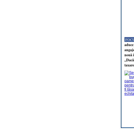
FOCU
aduce 
angaj
nouă i
„Dacă 
taxare