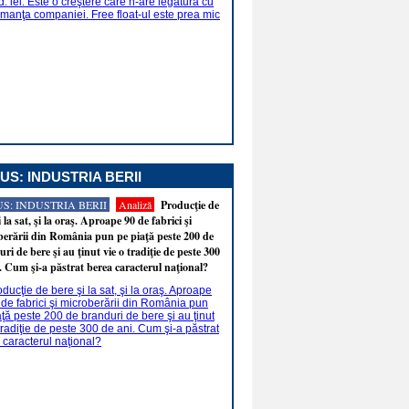
US: INDUSTRIA BERII
S: INDUSTRIA BERII
Analiză
Producţie de
i la sat, şi la oraş. Aproape 90 de fabrici şi
erării din România pun pe piaţă peste 200 de
ri de bere şi au ţinut vie o tradiţie de peste 300
. Cum şi-a păstrat berea caracterul naţional?