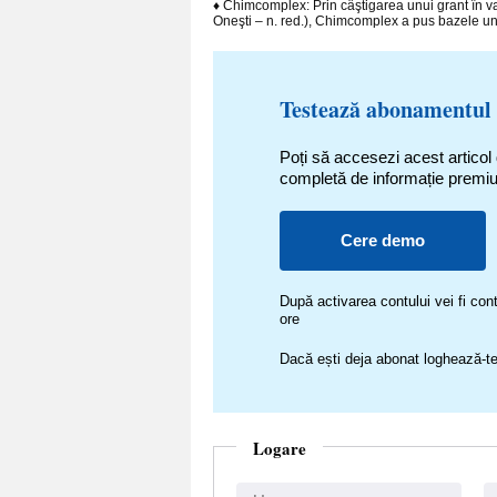
♦ Chimcomplex: Prin câştigarea unui grant în val
Oneşti – n. red.), Chimcomplex a pus bazele unu
Testează abonamentul
Poți să accesezi acest articol
completă de informație premi
Cere demo
După activarea contului vei fi c
ore
Dacă ești deja abonat loghează-te
Logare