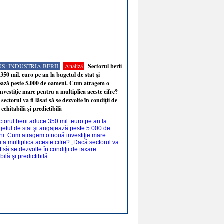
S: INDUSTRIA BERII
Analiză
Sectorul berii
350 mil. euro pe an la bugetul de stat şi
ează peste 5.000 de oameni. Cum atragem o
nvestiţie mare pentru a multiplica aceste cifre?
sectorul va fi lăsat să se dezvolte în condiţii de
 echitabilă şi predictibilă