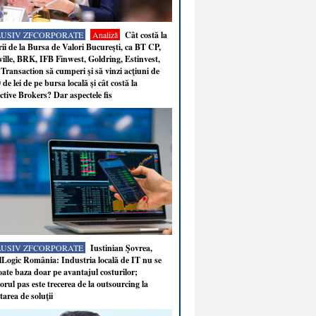
LUSIV ZFCORPORATE
Analiză
Cât costă la
ii de la Bursa de Valori Bucureşti, ca BT CP,
ille, BRK, IFB Finwest, Goldring, Estinvest,
Transaction să cumperi şi să vinzi acţiuni de
 de lei de pe bursa locală şi cât costă la
ctive Brokers? Dar aspectele fis
LUSIV ZFCORPORATE
Iustinian Şovrea,
Logic România: Industria locală de IT nu se
ate baza doar pe avantajul costurilor;
rul pas este trecerea de la outsourcing la
tarea de soluţii