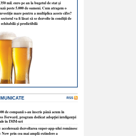
350 mil. euro pe an la bugetul de stat şi
ează peste 5.000 de oameni. Cum atragem o
nvestiţie mare pentru a multiplica aceste cifre?
sectorul va fi lăsat să se dezvolte în condiţii de
 echitabilă şi predictibilă
OMUNICATE
RSS
300 de companii s-au înscris până acum în
ss Forward, program dedicat adopției inteligenței
ciale în IMM-uri
y accelerează dezvoltarea super-app-ului românesc
y Now prin cea mai amplă extindere a