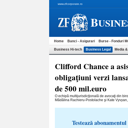
www.zfcorporate.ro
B
USINE
Home
Banci - Asigurari
Burse - Fonduri M
Business Hi-tech
Business Legal
Media &
Clifford Chance a asis
obligaţiuni verzi lans
de 500 mil.euro
O echipă multijurisdicţională de avocaţi din bi
Mădălina Rachieru-Postolache şi Kate Vyvyan, a 
Testează abonamentul