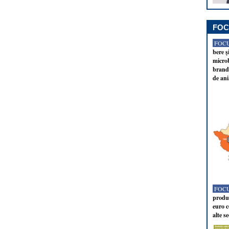
FOC
FOCU
bere ş
microb
brandu
de ani
FOCU
produc
euro c
alte s