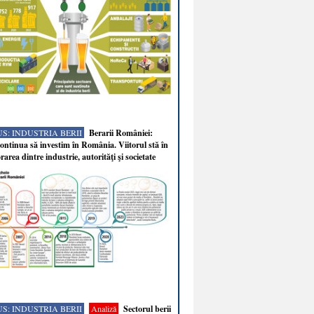
S: INDUSTRIA BERII
Berarii României:
ntinua să investim în România. Viitorul stă în
rarea dintre industrie, autorităţi şi societate
S: INDUSTRIA BERII
Analiză
Sectorul berii