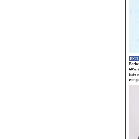
EXC
Borbel
60% al
Este o
compan