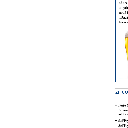
aduce 
angaj
nouă i
„Dacă 
taxare
ZF C
Peste 
Busine
artifi
SelfPa
SelfPa