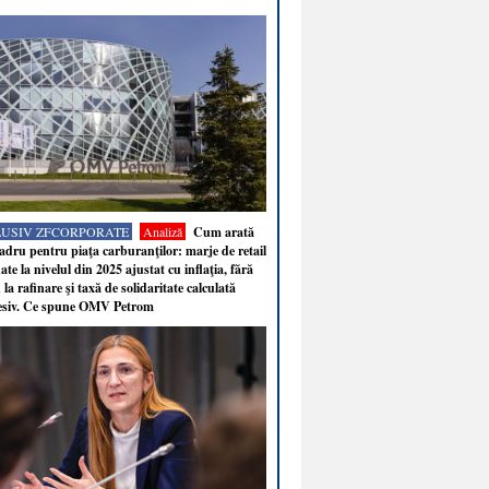
LUSIV ZFCORPORATE
Analiză
Cum arată
adru pentru piaţa carburanţilor: marje de retail
ate la nivelul din 2025 ajustat cu inflaţia, fără
 la rafinare şi taxă de solidaritate calculată
esiv. Ce spune OMV Petrom