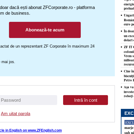
energie
 doar dacă ești abonat ZFCorporate.ro - platforma
prelua
um de business.
Ungari
Români
euro p
Abonează-te acum
În doar
un exce
dolari 
ontactat de un reprezentant ZF Corporate în maximum 24
ZF IT 
cofond
Vrem s
milioa
 mai jos.
recure
Cine î
biscuiţ
Petro 
Aşa va
investe
roboţi
EXC
Am uitat parola
EXC
marje 
icle in English on www.ZFEnglish.com
sub ni