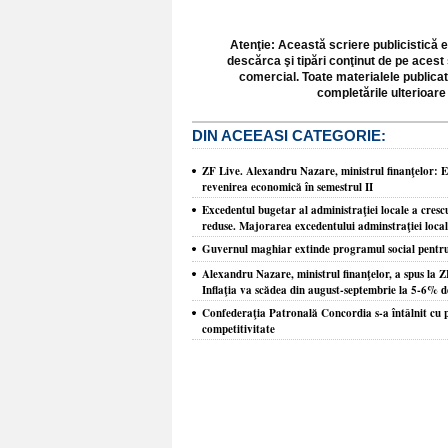
Atenţie: Această scriere publicistică e
descărca şi tipări conţinut de pe acest 
comercial. Toate materialele publicat
completările ulterioare 
DIN ACEEASI CATEGORIE:
ZF Live. Alexandru Nazare, ministrul finanţelor: E
revenirea economică în semestrul II
Excedentul bugetar al administraţiei locale a crescut
reduse. Majorarea excedentului adminstraţiei locale
Guvernul maghiar extinde programul social pentru
Alexandru Nazare, ministrul finanţelor, a spus la Z
Inflaţia va scădea din august-septembrie la 5-6% d
Confederaţia Patronală Concordia s-a întâlnit cu p
competitivitate