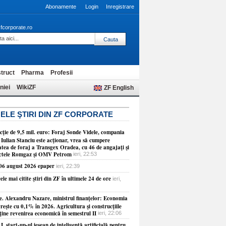
Abonamente
Login
Inregistrare
fcorporate.ro
truct
Pharma
Profesii
niei
WikiZF
ZF English
ELE ŞTIRI DIN ZF CORPORATE
cţie de 9,5 mil. euro: Foraj Sonde Videle, compania
 Iulian Stanciu este acţionar, vrea să cumpere
atea de foraj a Transgex Oradea, cu 46 de angajaţi şi
ctele Romgaz şi OMV Petrom
ieri, 22:53
 06 august 2026 epaper
ieri, 22:39
ele mai citite ştiri din ZF în ultimele 24 de ore
ieri,
e. Alexandru Nazare, ministrul finanţelor: Economia
reşte cu 0,1% în 2026. Agricultura şi construcţiile
ţine revenirea economică în semestrul II
ieri, 22:06
, start-up-ul ieşean de inteligenţă artificială pentru