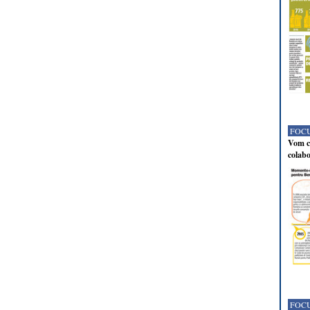
FOCU
Vom co
colabo
FOCU