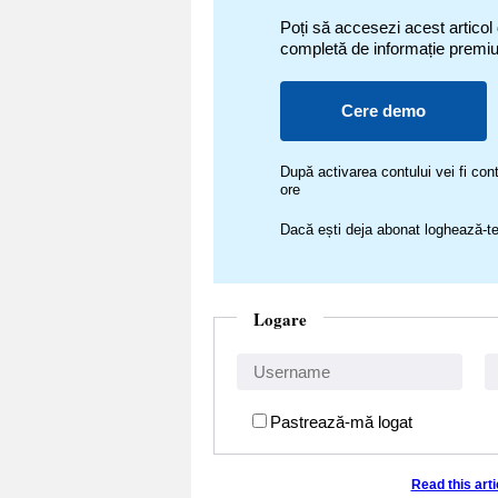
Poți să accesezi acest articol
completă de informație premi
Cere demo
După activarea contului vei fi c
ore
Dacă ești deja abonat loghează-te
Logare
Pastrează-mă logat
Read this art