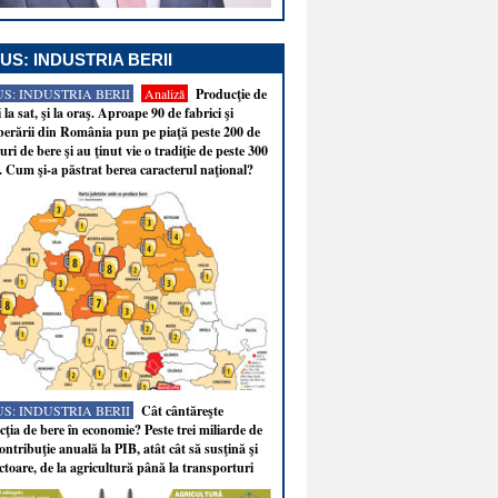
US: INDUSTRIA BERII
S: INDUSTRIA BERII
Analiză
Producţie de
i la sat, şi la oraş. Aproape 90 de fabrici şi
erării din România pun pe piaţă peste 200 de
ri de bere şi au ţinut vie o tradiţie de peste 300
. Cum şi-a păstrat berea caracterul naţional?
S: INDUSTRIA BERII
Cât cântăreşte
ţia de bere în economie? Peste trei miliarde de
ontribuţie anuală la PIB, atât cât să susţină şi
ectoare, de la agricultură până la transporturi