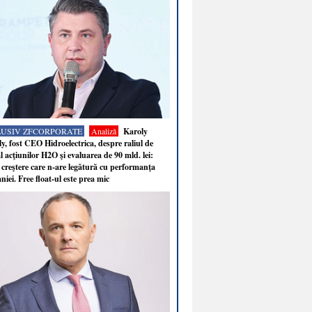
LUSIV ZFCORPORATE
Analiză
Karoly
y, fost CEO Hidroelectrica, despre raliul de
 acţiunilor H2O şi evaluarea de 90 mld. lei:
 creştere care n-are legătură cu performanţa
iei. Free float-ul este prea mic