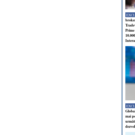
EXC
broker
Tradev
Prime 
10.000
Intera
EXC
Global
mai po
următo
dezvol