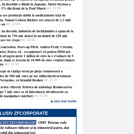
, îşi deschide o filială în Japonia; Matei Stratan a
t 5% din firmă de la Paul Muscă
ieri, 22:05
a are producţie dublă la medicamente faţă de
a. Numai Gedeon Richter are afaceri de 2,3 mld
e an
ieri, 22:03
 un deceniu, industria de încălţăminte a ajuns de la
dent de 750 mil. dolari la un deficit de 250 mil.
care tot creşte
ieri, 22:00
Generation. Start-up Pitch. Andrei-Fredy Crăciun,
ator, Estera AI - recepţioneri AI pentru IMM-uri:
ă atragem peste 1 milion de euro la o evaluare de 5
ne, după ce trecem de 10.000 de euro venituri lunare
nte
ieri, 21:58
ncepe să câştige teren pe piaţa românească a
ilor de 500 mil. euro pe an: miliardarul ucrainean
Poroşenko, cu brandul Roshen
ieri, 21:57
 arăta viitorul: Fabrica de ambalaje Rondocarton
şte 7 mil. euro ca să înlocuiască stivuitoarele cu
 de manipulare mărfuri
ieri, 21:54
vezi mai multe
LUSIV ZFCORPORATE
LUSIV ZFCORPORATE
OMV Petrom vede
de rafinare ridicate şi în trimestrul patru, dar
velul din trimestrul trei