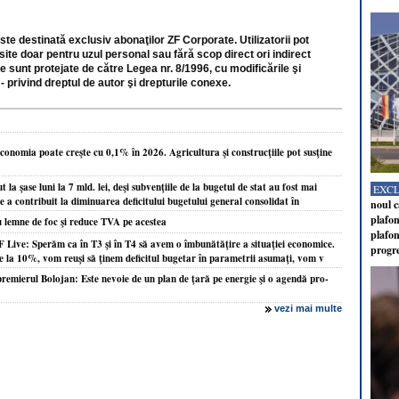
ste destinată exclusiv abonaţilor ZF Corporate. Utilizatorii pot
site doar pentru uzul personal sau fără scop direct ori indirect
e sunt protejate de către Legea nr. 8/1996, cu modificările şi
- privind dreptul de autor şi drepturile conexe.
conomia poate creşte cu 0,1% în 2026. Agricultura şi construcţiile pot susţine
 la şase luni la 7 mld. lei, deşi subvenţiile de la bugetul de stat au fost mai
EXC
 a contribuit la diminuarea deficitului bugetului general consolidat în
noul c
plafon
 lemne de foc şi reduce TVA pe acestea
plafon
F Live: Sperăm ca în T3 şi în T4 să avem o îmbunătăţire a situaţiei economice.
progr
e la 10%, vom reuşi să ţinem deficitul bugetar în parametrii asumaţi, vom v
remierul Bolojan: Este nevoie de un plan de ţară pe energie şi o agendă pro-
vezi mai multe