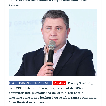
soluţii
EXCLUSIV ZFCORPORATE
Analiză
Karoly Borbely,
fost CEO Hidroelectrica, despre raliul de 60% al
acţiunilor H2O şi evaluarea de 90 mld. lei: Este o
creştere care n-are legătură cu performanţa companiei.
Free float-ul este prea mic