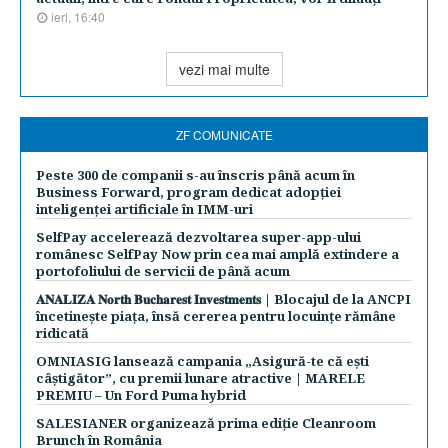
ieri, 16:40
vezi mai multe
ZF COMUNICATE
Peste 300 de companii s-au înscris până acum în
Business Forward, program dedicat adopției
inteligenței artificiale în IMM-uri
SelfPay accelerează dezvoltarea super-app-ului
românesc SelfPay Now prin cea mai amplă extindere a
portofoliului de servicii de până acum
𝐀𝐍𝐀𝐋𝐈𝐙𝐀 𝐍𝐨𝐫𝐭𝐡 𝐁𝐮𝐜𝐡𝐚𝐫𝐞𝐬𝐭 𝐈𝐧𝐯𝐞𝐬𝐭𝐦𝐞𝐧𝐭𝐬 | Blocajul de la ANCPI
încetinește piața, însă cererea pentru locuințe rămâne
ridicată
OMNIASIG lansează campania „Asigură-te că ești
câștigător”, cu premii lunare atractive | MARELE
PREMIU – Un Ford Puma hybrid
SALESIANER organizează prima ediție Cleanroom
Brunch în România