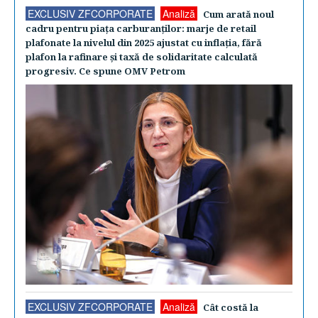
EXCLUSIV ZFCORPORATE
Analiză
Cum arată noul
cadru pentru piaţa carburanţilor: marje de retail
plafonate la nivelul din 2025 ajustat cu inflaţia, fără
plafon la rafinare şi taxă de solidaritate calculată
progresiv. Ce spune OMV Petrom
EXCLUSIV ZFCORPORATE
Analiză
Cât costă la