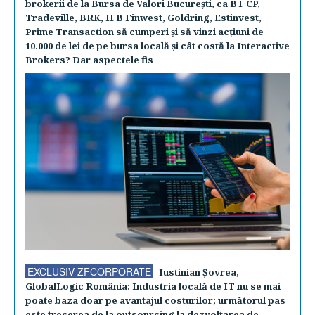
brokerii de la Bursa de Valori Bucureşti, ca BT CP,
Tradeville, BRK, IFB Finwest, Goldring, Estinvest,
Prime Transaction să cumperi şi să vinzi acţiuni de
10.000 de lei de pe bursa locală şi cât costă la Interactive
Brokers? Dar aspectele fis
EXCLUSIV ZFCORPORATE
Iustinian Şovrea,
GlobalLogic România: Industria locală de IT nu se mai
poate baza doar pe avantajul costurilor; următorul pas
este trecerea de la outsourcing la dezvoltarea de