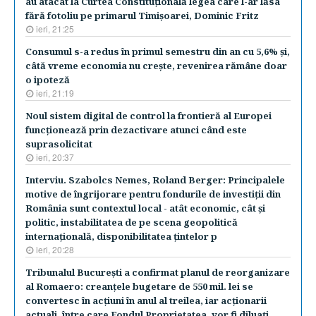
au atacat la Curtea Constituţională legea care l-ar lăsa
fără fotoliu pe primarul Timişoarei, Dominic Fritz
ieri, 21:25
Consumul s-a redus în primul semestru din an cu 5,6% şi,
câtă vreme economia nu creşte, revenirea rămâne doar
o ipoteză
ieri, 21:19
Noul sistem digital de control la frontieră al Europei
funcţionează prin dezactivare atunci când este
suprasolicitat
ieri, 20:37
Interviu. Szabolcs Nemes, Roland Berger: Principalele
motive de îngrijorare pentru fondurile de investiţii din
România sunt contextul local - atât economic, cât şi
politic, instabilitatea de pe scena geopolitică
internaţională, disponibilitatea ţintelor p
ieri, 20:28
Tribunalul Bucureşti a confirmat planul de reorganizare
al Romaero: creanţele bugetare de 550 mil. lei se
convertesc în acţiuni în anul al treilea, iar acţionarii
actuali, între care Fondul Proprietatea, vor fi diluaţi