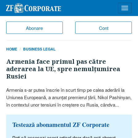
Desch
meniu
Abonare
Cont
HOME
BUSINESS LEGAL
Armenia face primul pas către
aderarea la UE, spre nemulţumirea
Rusiei
Armenia s-ar putea înscrie în scurt timp pe calea aderării la
Uniunea Europeană, a anunţat premierul ţării, Nikol Pashinyan,
în contextul unor tensiuni în creştere cu Rusia, cândva...
Testează abonamentul ZF Corporate
Poți să accesezi acest articol doar dacă ești abonat