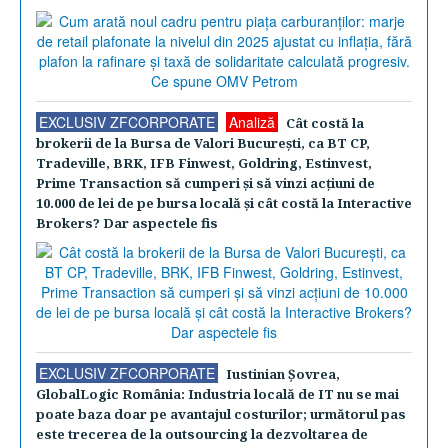
EXCLUSIV ZFCORPORATE
Analiză
Cât costă la
brokerii de la Bursa de Valori Bucureşti, ca BT CP,
Tradeville, BRK, IFB Finwest, Goldring, Estinvest,
Prime Transaction să cumperi şi să vinzi acţiuni de
10.000 de lei de pe bursa locală şi cât costă la Interactive
Brokers? Dar aspectele fis
EXCLUSIV ZFCORPORATE
Iustinian Şovrea,
GlobalLogic România: Industria locală de IT nu se mai
poate baza doar pe avantajul costurilor; următorul pas
este trecerea de la outsourcing la dezvoltarea de