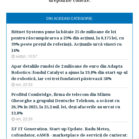
drepturile conexe.
DIN ACEEASI CATEGORIE:
Bittnet Systems pune la bătaie 25 de milioane de lei
pentru răscumpărarea a 23% din acţiuni, la 0,175 lei, cu
39% peste preţul de referinţă. Acţiunile urcă vineri cu
14%
astăzi, 10:57
Apar detaliile rundei de 2 milioane de euro din Adapta
Robotics: fondul Catalyst a ajuns la 19,8% din start-up-ul
de robotică, iar cei trei fondatori păstrează 58%
ieri, 22:33
Profitul Combridge, firma de telecom din Sfântu
Gheorghe a grupului Deutsche Telekom, a scăzut cu
26,3% în 2025, la 25,2 mil. lei, deşi afacerile au urcat cu
13,8%
ieri, 22:29
ZF IT Generation. Start-up Update. Radu Meteş,
cofondator, eAWB - marketplace de servicii de curierat: