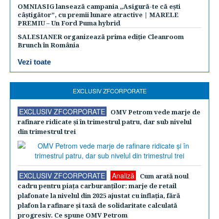
OMNIASIG lansează campania „Asigură-te că ești
câștigător”, cu premii lunare atractive | MARELE
PREMIU – Un Ford Puma hybrid
SALESIANER organizează prima ediție Cleanroom
Brunch în România
Vezi toate
EXCLUSIV ZFCORPORATE
EXCLUSIV ZFCORPORATE
OMV Petrom vede marje de
rafinare ridicate şi în trimestrul patru, dar sub nivelul
din trimestrul trei
EXCLUSIV ZFCORPORATE
Analiză
Cum arată noul
cadru pentru piaţa carburanţilor: marje de retail
plafonate la nivelul din 2025 ajustat cu inflaţia, fără
plafon la rafinare şi taxă de solidaritate calculată
progresiv. Ce spune OMV Petrom