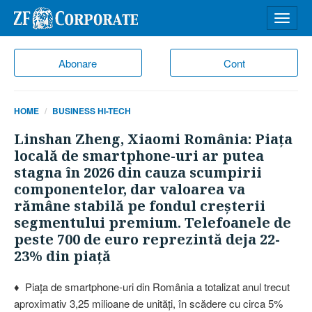
Desch
meniu
Abonare
Cont
HOME
BUSINESS HI-TECH
Linshan Zheng, Xiaomi România: Piaţa
locală de smartphone-uri ar putea
stagna în 2026 din cauza scumpirii
componentelor, dar valoarea va
rămâne stabilă pe fondul creşterii
segmentului premium. Telefoanele de
peste 700 de euro reprezintă deja 22-
23% din piaţă
♦ Piaţa de smartphone-uri din România a totalizat anul trecut
aproximativ 3,25 milioane de unităţi, în scădere cu circa 5%