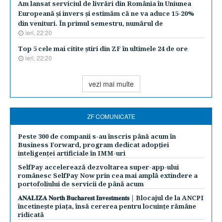
Am lansat serviciul de livrări din România în Uniunea
Europeană şi invers şi estimăm că ne va aduce 15-20%
din venituri. În primul semestru, numărul de
ieri, 22:20
Top 5 cele mai citite ştiri din ZF în ultimele 24 de ore
ieri, 22:20
vezi mai multe
ZF COMUNICATE
Peste 300 de companii s-au înscris până acum în
Business Forward, program dedicat adopției
inteligenței artificiale în IMM-uri
SelfPay accelerează dezvoltarea super-app-ului
românesc SelfPay Now prin cea mai amplă extindere a
portofoliului de servicii de până acum
𝐀𝐍𝐀𝐋𝐈𝐙𝐀 𝐍𝐨𝐫𝐭𝐡 𝐁𝐮𝐜𝐡𝐚𝐫𝐞𝐬𝐭 𝐈𝐧𝐯𝐞𝐬𝐭𝐦𝐞𝐧𝐭𝐬 | Blocajul de la ANCPI
încetinește piața, însă cererea pentru locuințe rămâne
ridicată