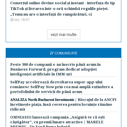
Comerţul online devine social şi instant - interfaţa de tip
TikTok şi livrarea într-o oră schimbă regulile pieţei.
„Temu nu are o interfaţă de cumpărături, ci
ieri, 18:57
vezi mai multe
ZF COMUNICATE
Peste 300 de companii s-au înscris până acum în
Business Forward, program dedicat adopției
inteligenței artificiale în IMM-uri
SelfPay accelerează dezvoltarea super-app-ului
românesc SelfPay Now prin cea mai amplă extindere a
portofoliului de servicii de până acum
𝐀𝐍𝐀𝐋𝐈𝐙𝐀 𝐍𝐨𝐫𝐭𝐡 𝐁𝐮𝐜𝐡𝐚𝐫𝐞𝐬𝐭 𝐈𝐧𝐯𝐞𝐬𝐭𝐦𝐞𝐧𝐭𝐬 | Blocajul de la ANCPI
încetinește piața, însă cererea pentru locuințe rămâne
ridicată
OMNIASIG lansează campania „Asigură-te că ești
câștigător”, cu premii lunare atractive | MARELE
PREMIU – Un Ford Puma hybrid