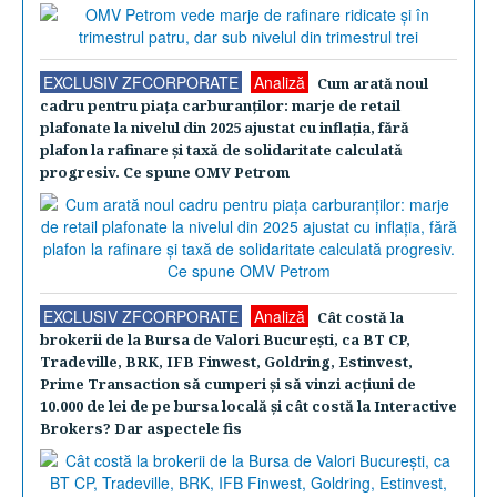
EXCLUSIV ZFCORPORATE
Analiză
Cum arată noul
cadru pentru piaţa carburanţilor: marje de retail
plafonate la nivelul din 2025 ajustat cu inflaţia, fără
plafon la rafinare şi taxă de solidaritate calculată
progresiv. Ce spune OMV Petrom
EXCLUSIV ZFCORPORATE
Analiză
Cât costă la
brokerii de la Bursa de Valori Bucureşti, ca BT CP,
Tradeville, BRK, IFB Finwest, Goldring, Estinvest,
Prime Transaction să cumperi şi să vinzi acţiuni de
10.000 de lei de pe bursa locală şi cât costă la Interactive
Brokers? Dar aspectele fis