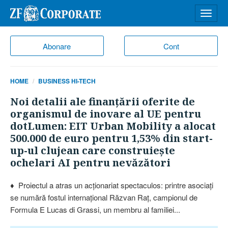
Desch
meniu
Abonare
Cont
HOME
BUSINESS HI-TECH
Noi detalii ale finanţării oferite de
organismul de inovare al UE pentru
dotLumen: EIT Urban Mobility a alocat
500.000 de euro pentru 1,53% din start-
up-ul clujean care construieşte
ochelari AI pentru nevăzători
♦ Proiectul a atras un acţionariat spectaculos: printre asociaţi
se numără fostul internaţional Răzvan Raţ, campionul de
Formula E Lucas di Grassi, un membru al familiei...