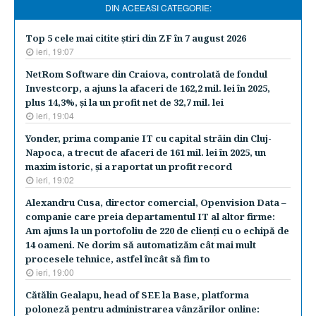
DIN ACEEASI CATEGORIE:
Top 5 cele mai citite ştiri din ZF în 7 august 2026
ieri, 19:07
NetRom Software din Craiova, controlată de fondul
Investcorp, a ajuns la afaceri de 162,2 mil. lei în 2025,
plus 14,3%, şi la un profit net de 32,7 mil. lei
ieri, 19:04
Yonder, prima companie IT cu capital străin din Cluj-
Napoca, a trecut de afaceri de 161 mil. lei în 2025, un
maxim istoric, şi a raportat un profit record
ieri, 19:02
Alexandru Cusa, director comercial, Openvision Data –
companie care preia departamentul IT al altor firme:
Am ajuns la un portofoliu de 220 de clienţi cu o echipă de
14 oameni. Ne dorim să automatizăm cât mai mult
procesele tehnice, astfel încât să fim to
ieri, 19:00
Cătălin Gealapu, head of SEE la Base, platforma
poloneză pentru administrarea vânzărilor online: