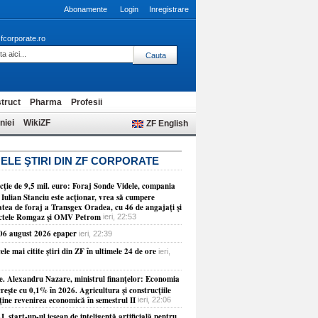
Abonamente
Login
Inregistrare
fcorporate.ro
truct
Pharma
Profesii
niei
WikiZF
ZF English
ELE ŞTIRI DIN ZF CORPORATE
cţie de 9,5 mil. euro: Foraj Sonde Videle, compania
 Iulian Stanciu este acţionar, vrea să cumpere
atea de foraj a Transgex Oradea, cu 46 de angajaţi şi
ctele Romgaz şi OMV Petrom
ieri, 22:53
 06 august 2026 epaper
ieri, 22:39
ele mai citite ştiri din ZF în ultimele 24 de ore
ieri,
e. Alexandru Nazare, ministrul finanţelor: Economia
reşte cu 0,1% în 2026. Agricultura şi construcţiile
ţine revenirea economică în semestrul II
ieri, 22:06
, start-up-ul ieşean de inteligenţă artificială pentru