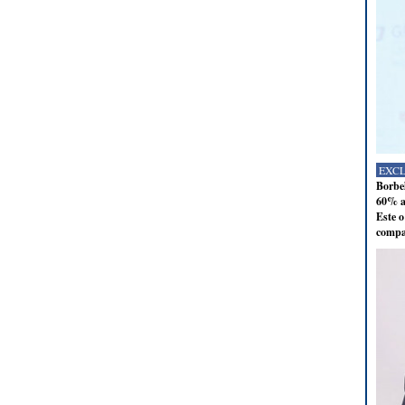
EXC
Borbel
60% al
Este o
compan