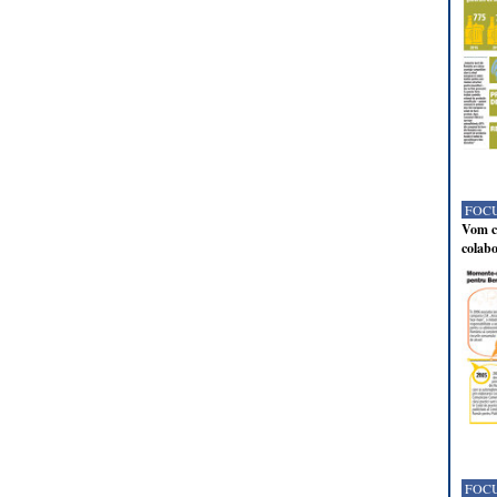
FOCU
Vom co
colabo
FOCU