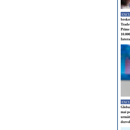
EXC
broker
Tradev
Prime 
10.000
Intera
EXC
Global
mai po
următo
dezvol