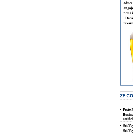
aduce 
angaj
nouă i
„Dacă 
taxare
ZF C
Peste 
Busine
artifi
SelfPa
SelfPa