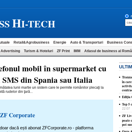
H
z
SS
I-TECH
utuale
Retail&Agrobusiness
Energie
Auto & Transporturi
Business Cons
 Advertising
Turism & Hoteluri
ZF Print
IMM
Atlasul de business al Româ
lefonul mobil în supermarket cu
ULTIM
n SMS din Spania sau Italia
Tranza
în care
activit
atea lunii martie un sistem care le permite românilor plecaţi la
contra
ită rudelor din ţară...
Ediţia
Top 5 c
22:07
 ZF Corporate
ZF Liv
poate c
pot sus
 doar dacă ești abonat ZFCorporate.ro - platforma
Ogre AI