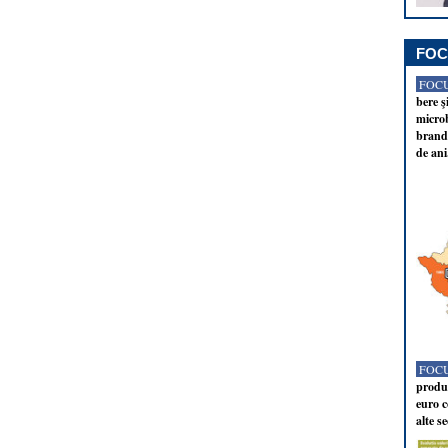
FOC
FOCU
bere ş
microb
brandu
de ani
FOCU
produc
euro c
alte s