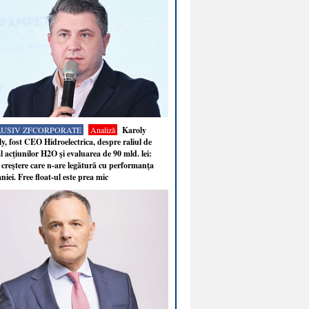
LUSIV ZFCORPORATE
Analiză
Karoly
y, fost CEO Hidroelectrica, despre raliul de
 acţiunilor H2O şi evaluarea de 90 mld. lei:
 creştere care n-are legătură cu performanţa
iei. Free float-ul este prea mic