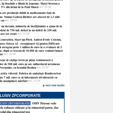
, îşi deschide o filială în Japonia; Matei Stratan a
t 5% din firmă de la Paul Muscă
ieri, 22:05
a are producţie dublă la medicamente faţă de
a. Numai Gedeon Richter are afaceri de 2,3 mld
e an
ieri, 22:03
 un deceniu, industria de încălţăminte a ajuns de la
dent de 750 mil. dolari la un deficit de 250 mil.
care tot creşte
ieri, 22:00
Generation. Start-up Pitch. Andrei-Fredy Crăciun,
ator, Estera AI - recepţioneri AI pentru IMM-uri:
ă atragem peste 1 milion de euro la o evaluare de 5
ne, după ce trecem de 10.000 de euro venituri lunare
nte
ieri, 21:58
ncepe să câştige teren pe piaţa românească a
ilor de 500 mil. euro pe an: miliardarul ucrainean
Poroşenko, cu brandul Roshen
ieri, 21:57
 arăta viitorul: Fabrica de ambalaje Rondocarton
şte 7 mil. euro ca să înlocuiască stivuitoarele cu
 de manipulare mărfuri
ieri, 21:54
vezi mai multe
LUSIV ZFCORPORATE
LUSIV ZFCORPORATE
OMV Petrom vede
de rafinare ridicate şi în trimestrul patru, dar
velul din trimestrul trei