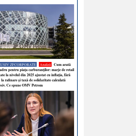
LUSIV ZFCORPORATE
Analiză
Cum arată
adru pentru piaţa carburanţilor: marje de retail
ate la nivelul din 2025 ajustat cu inflaţia, fără
 la rafinare şi taxă de solidaritate calculată
esiv. Ce spune OMV Petrom