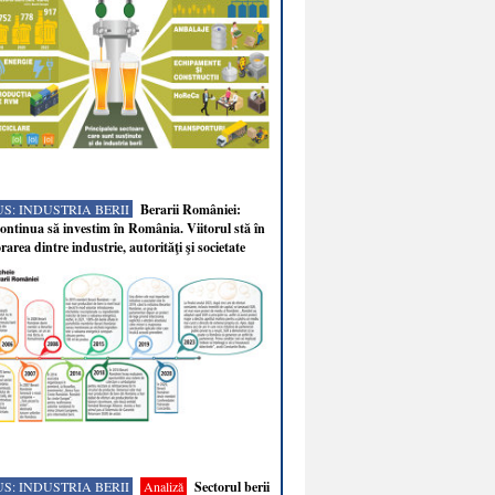
S: INDUSTRIA BERII
Berarii României:
ntinua să investim în România. Viitorul stă în
rarea dintre industrie, autorităţi şi societate
S: INDUSTRIA BERII
Analiză
Sectorul berii