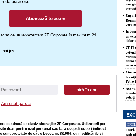
um de business.
energie
prelua
Ungari
Abonează-te acum
Români
euro p
În doar
ontactat de un reprezentant ZF Corporate în maximum 24
un exce
dolari 
ZF IT 
 mai jos.
cofond
Vrem s
milioa
recure
Cine î
biscuiţ
Petro 
Aşa va
investe
roboţi
Am uitat parola
EXC
ste destinată exclusiv abonaţilor ZF Corporate. Utilizatorii pot
EXC
site doar pentru uzul personal sau fără scop direct ori indirect
marje 
e sunt protejate de către Legea nr. 8/1996, cu modificările şi
sub ni