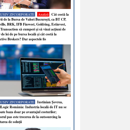
LUSIV ZFCORPORATE
Analiză
Cât costă la
ii de la Bursa de Valori Bucureşti, ca BT CP,
ille, BRK, IFB Finwest, Goldring, Estinvest,
Transaction să cumperi şi să vinzi acţiuni de
 de lei de pe bursa locală şi cât costă la
ctive Brokers? Dar aspectele fis
LUSIV ZFCORPORATE
Iustinian Şovrea,
Logic România: Industria locală de IT nu se
ate baza doar pe avantajul costurilor;
rul pas este trecerea de la outsourcing la
tarea de soluţii