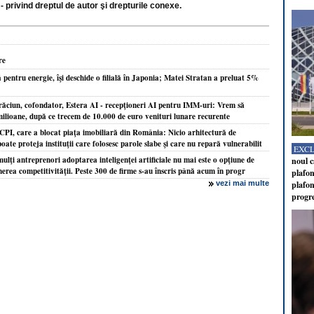
- privind dreptul de autor şi drepturile conexe.
re
lă pentru energie, îşi deschide o filială în Japonia; Matei Stratan a preluat 5%
ăciun, cofondator, Estera AI - recepţioneri AI pentru IMM-uri: Vrem să
milioane, după ce trecem de 10.000 de euro venituri lunare recurente
CPI, care a blocat piaţa imobiliară din România: Nicio arhitectură de
poate proteja instituţii care folosesc parole slabe şi care nu repară vulnerabilit
EXC
ulţi antreprenori adoptarea inteligenţei artificiale nu mai este o opţiune de
noul c
nerea competitivităţii. Peste 300 de firme s-au înscris până acum în progr
plafon
vezi mai multe
plafon
progr