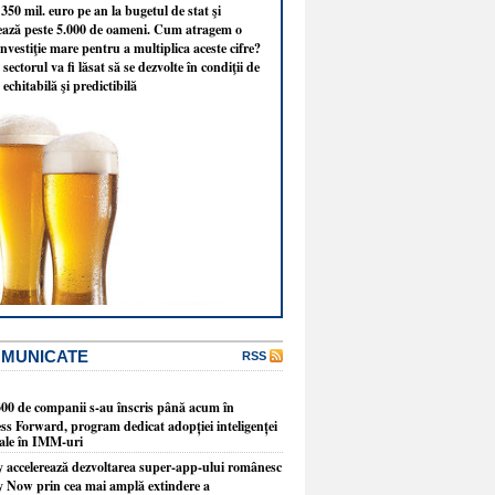
350 mil. euro pe an la bugetul de stat şi
ează peste 5.000 de oameni. Cum atragem o
nvestiţie mare pentru a multiplica aceste cifre?
sectorul va fi lăsat să se dezvolte în condiţii de
 echitabilă şi predictibilă
OMUNICATE
RSS
300 de companii s-au înscris până acum în
ss Forward, program dedicat adopției inteligenței
ciale în IMM-uri
y accelerează dezvoltarea super-app-ului românesc
y Now prin cea mai amplă extindere a