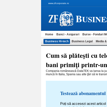
www.zfcorporate.ro
B
USINE
Home
Banci - Asigurari
Burse - Fonduri M
Business Hi-tech
Business Legal
Media &
Cum să plăteşti cu te
bani primiţi printr-u
Compania românească DataTEK va lansa la jumăt
muncă în Italia, Spania sau alte ţări să le transm
Testează abonamentul
Poți să accesezi acest articol