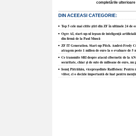
completările ulterioare 
DIN ACEEASI CATEGORIE:
Top 5 cele mai citite ştiri din ZF în ultimele 24 de o
Ogre AI, start-up-ul ieşean de inteligenţă artificia
din firmă de la Paul Muscă
ZF IT Generation. Start-up Pitch. Andrei-Fredy Cr
atragem peste 1 milion de euro la o evaluare de 5 
Ce transmite SRI despre atacul cibernetic de la AN
securitate, chiar şi de sute de milioane de euro, nu 
Ionuţ Pătrăhău, vicepreşedinte Raiffeisen: Pentru m
viitor, ci o decizie importantă de luat pentru menţi