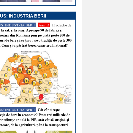
US: INDUSTRIA BERII
S: INDUSTRIA BERII
Analiză
Producţie de
i la sat, şi la oraş. Aproape 90 de fabrici şi
erării din România pun pe piaţă peste 200 de
ri de bere şi au ţinut vie o tradiţie de peste 300
. Cum şi-a păstrat berea caracterul naţional?
S: INDUSTRIA BERII
Cât cântăreşte
ţia de bere în economie? Peste trei miliarde de
ontribuţie anuală la PIB, atât cât să susţină şi
ectoare, de la agricultură până la transporturi