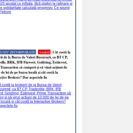
LUSIV ZFCORPORATE
Analiză
Cât costă la
ii de la Bursa de Valori Bucureşti, ca BT CP,
ille, BRK, IFB Finwest, Goldring, Estinvest,
Transaction să cumperi şi să vinzi acţiuni de
 de lei de pe bursa locală şi cât costă la
ctive Brokers? Dar aspectele fis