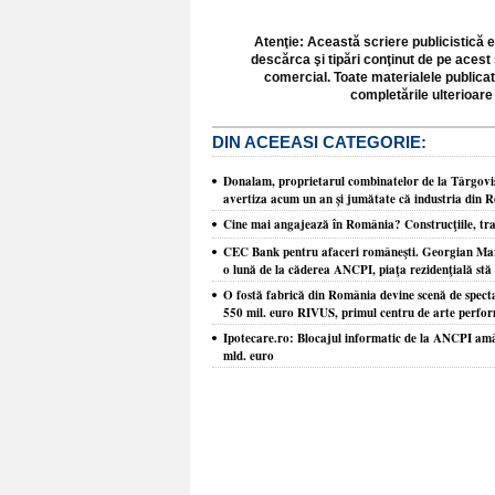
Atenţie: Această scriere publicistică e
descărca şi tipări conţinut de pe acest 
comercial. Toate materialele publicat
completările ulterioare 
DIN ACEEASI CATEGORIE:
Donalam, proprietarul combinatelor de la Târgovişt
avertiza acum un an şi jumătate că industria din R
Cine mai angajează în România? Construcţiile, tra
CEC Bank pentru afaceri româneşti. Georgian Marcu
o lună de la căderea ANCPI, piaţa rezidenţială stă 
O fostă fabrică din România devine scenă de spect
550 mil. euro RIVUS, primul centru de arte perform
Ipotecare.ro: Blocajul informatic de la ANCPI amână
mld. euro