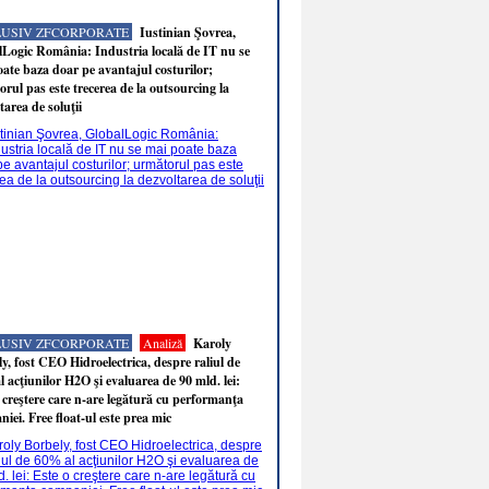
LUSIV ZFCORPORATE
Iustinian Şovrea,
Logic România: Industria locală de IT nu se
ate baza doar pe avantajul costurilor;
rul pas este trecerea de la outsourcing la
tarea de soluţii
LUSIV ZFCORPORATE
Analiză
Karoly
y, fost CEO Hidroelectrica, despre raliul de
 acţiunilor H2O şi evaluarea de 90 mld. lei:
 creştere care n-are legătură cu performanţa
iei. Free float-ul este prea mic