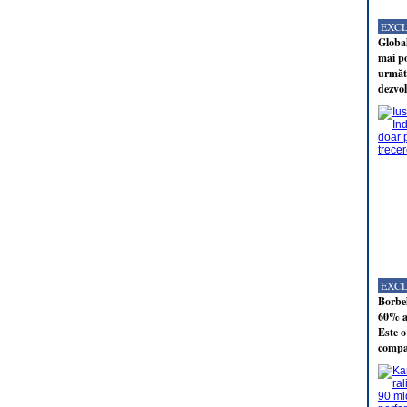
EXC
Global
mai po
următo
dezvol
EXC
Borbel
60% al
Este o
compan