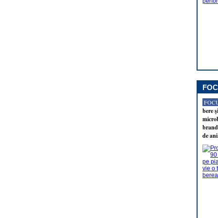
FOC
FOCU
bere ş
microb
brandu
de ani