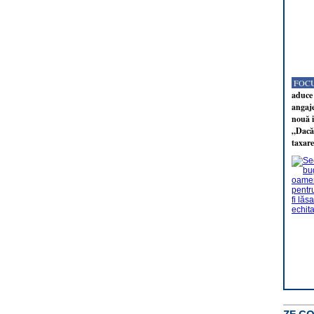
FOCU
aduce 
angaj
nouă i
„Dacă 
taxare