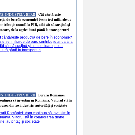
S: INDUSTRIA BERII
Cât cântăreşte
ţia de bere în economie? Peste trei miliarde de
ontribuţie anuală la PIB, atât cât să susţină şi
ectoare, de la agricultură până la transporturi
S: INDUSTRIA BERII
Berarii României:
ntinua să investim în România. Viitorul stă în
rarea dintre industrie, autorităţi şi societate