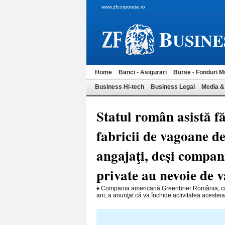
www.zfcorporate.ro
B
USINE
Home
Banci - Asigurari
Burse - Fonduri M
Business Hi-tech
Business Legal
Media &
Statul român asistă fă
fabricii de vagoane d
angajaţi, deşi companii
private au nevoie de 
♦ Compania americană Greenbrier România, care
ani, a anunţat că va închide activitatea acesteia