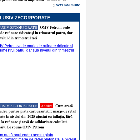
vezi mai multe
LUSIV ZFCORPORATE
LUSIV ZFCORPORATE
OMV Petrom vede
de rafinare ridicate şi în trimestrul patru, dar
velul din trimestrul trei
LUSIV ZFCORPORATE
Analiză
Cum arată
adru pentru piaţa carburanţilor: marje de retail
ate la nivelul din 2025 ajustat cu inflaţia, fără
 la rafinare şi taxă de solidaritate calculată
esiv. Ce spune OMV Petrom