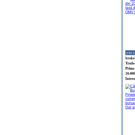
EXC
broker
Tradev
Prime 
10.000
Intera