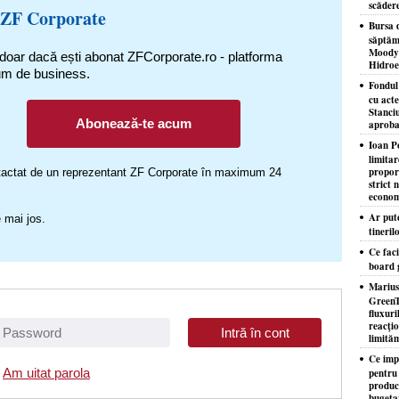
scăder
 ZF Corporate
Bursa d
săptăm
Moody'
 doar dacă ești abonat ZFCorporate.ro - platforma
Hidroe
um de business.
Fondul
cu acte
Stanciu
Abonează-te acum
aproba
Ioan P
limita
proporţ
ontactat de un reprezentant ZF Corporate în maximum 24
strict 
econom
Ar put
 mai jos.
tineril
Ce faci
board 
Marius
GreenT
fluxuri
reacţio
limităm
Ce imp
Am uitat parola
pentru
producţ
bugeta