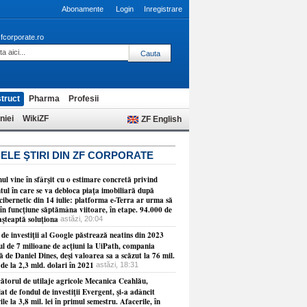
Abonamente
Login
Inregistrare
fcorporate.ro
truct
Pharma
Profesii
niei
WikiZF
ZF English
ELE ŞTIRI DIN ZF CORPORATE
l vine în sfârşit cu o estimare concretă privind
ul în care se va debloca piaţa imobiliară după
cibernetic din 14 iulie: platforma e-Terra ar urma să
în funcţiune săptămâna viitoare, în etape. 94.000 de
aşteaptă soluţiona
astăzi, 20:04
de investiţii al Google păstrează neatins din 2023
ul de 7 milioane de acţiuni la UiPath, compania
 de Daniel Dines, deşi valoarea sa a scăzut la 76 mil.
 de la 2,3 mld. dolari în 2021
astăzi, 18:31
ătorul de utilaje agricole Mecanica Ceahlău,
at de fondul de investiţii Evergent, şi-a adâncit
ile la 3,8 mil. lei în primul semestru. Afacerile, în