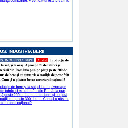
US: INDUSTRIA BERII
S: INDUSTRIA BERII
Analiză
Producţie de
i la sat, şi la oraş. Aproape 90 de fabrici şi
erării din România pun pe piaţă peste 200 de
ri de bere şi au ţinut vie o tradiţie de peste 300
. Cum şi-a păstrat berea caracterul naţional?