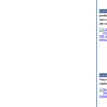
FOCU
produc
euro c
alte s
FOCU
Vom co
colabo