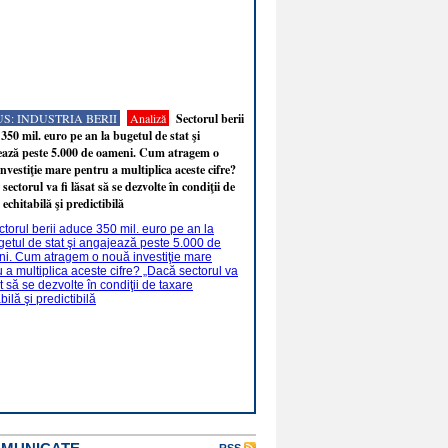
S: INDUSTRIA BERII
Analiză
Sectorul berii
350 mil. euro pe an la bugetul de stat şi
ează peste 5.000 de oameni. Cum atragem o
nvestiţie mare pentru a multiplica aceste cifre?
sectorul va fi lăsat să se dezvolte în condiţii de
 echitabilă şi predictibilă