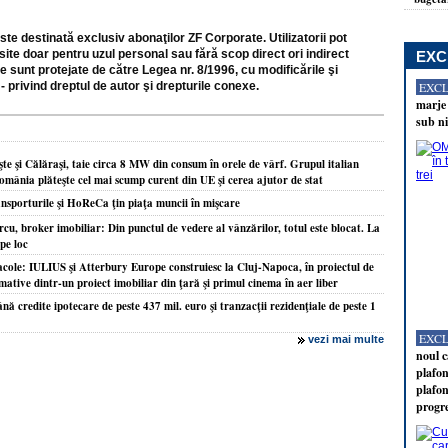
ste destinată exclusiv abonaţilor ZF Corporate. Utilizatorii pot
site doar pentru uzul personal sau fără scop direct ori indirect
EXC
e sunt protejate de către Legea nr. 8/1996, cu modificările şi
- privind dreptul de autor şi drepturile conexe.
EXC
marje 
sub ni
e şi Călăraşi, taie circa 8 MW din consum în orele de vârf. Grupul italian
omânia plăteşte cel mai scump curent din UE şi cerea ajutor de stat
nsporturile şi HoReCa ţin piaţa muncii în mişcare
, broker imobiliar: Din punctul de vedere al vânzărilor, totul este blocat. La
pe loc
acole: IULIUS şi Atterbury Europe construiesc la Cluj-Napoca, în proiectul de
ative dintr-un proiect imobiliar din ţară şi primul cinema în aer liber
 credite ipotecare de peste 437 mil. euro şi tranzacţii rezidenţiale de peste 1
EXC
vezi mai multe
noul c
plafon
plafon
progr