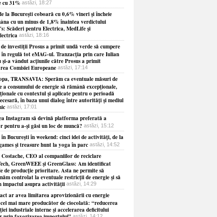
e cu 31%
astăzi, 18:27
e la Bucureşti coboară cu 0,6% vineri şi încheie
âna cu un minus de 1,8% înaintea verdictului
s: Scăderi pentru Electrica, MedLife şi
lectrica
astăzi, 18:16
 de investiţii Prosus a primit undă verde să cumpere
 în regulă tot eMAG-ul. Tranzacţia prin care Iulian
 şi-a vândut acţiunile către Prosus a primit
rea Comisiei Europeane
astăzi, 17:14
opa, TRANSAVIA: Sperăm ca eventuale măsuri de
re a consumului de energie să rămână excepţionale,
ionale cu contextul şi aplicate pentru o perioadă
necesară, în baza unui dialog între autorităţi şi mediul
ic
astăzi, 17:01
ea Instagram să devină platforma preferată a
or pentru a-şi găsi un loc de muncă?
astăzi, 15:12
 în Bucureşti în weekend: cinci idei de activităţi, de la
games şi treasure hunt la yoga în parc
astăzi, 14:52
 Costache, CEO al companiilor de reciclare
ech, GreenWEEE şi GreenGlass: Am identificat
le de producţie prioritare. Asta ne permite să
năm controlat la eventuale restricţii de energie şi să
 impactul asupra activităţii
astăzi, 14:29
act ar avea limitarea aprovizionării cu energie
 cel mai mare producător de ciocolată: “reducerea
iei industriale interne şi accelerarea deficitului
r prin favorizarea importului”
astăzi, 14:12