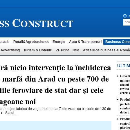
C
z
SS
ONSTRUCT
utuale
Retail&Agrobusiness
Energie
Auto & Transporturi
Business Cons
 Advertising
Turism & Hoteluri
ZF Print
IMM
Atlasul de business al Româ
ră nicio intervenţie la închiderea
ULTIM
e marfă din Arad cu peste 700 de
Guvernu
moment
atacul 
le feroviare de stat dar şi cele
revină 
cereri 
vagoane noi
Fondul 
pachet
condusă
 deţine fabrica de vagoane de marfă din Arad, cu o istorie de 130 de
dolari,
 ♦ Statul...
Produc
control
pierder