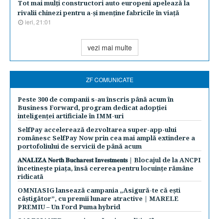
Tot mai mulţi constructori auto europeni apelează la
rivalii chinezi pentru a-şi menţine fabricile în viaţă
ieri, 21:01
vezi mai multe
ZF COMUNICATE
Peste 300 de companii s-au înscris până acum în
Business Forward, program dedicat adopției
inteligenței artificiale în IMM-uri
SelfPay accelerează dezvoltarea super-app-ului
românesc SelfPay Now prin cea mai amplă extindere a
portofoliului de servicii de până acum
𝐀𝐍𝐀𝐋𝐈𝐙𝐀 𝐍𝐨𝐫𝐭𝐡 𝐁𝐮𝐜𝐡𝐚𝐫𝐞𝐬𝐭 𝐈𝐧𝐯𝐞𝐬𝐭𝐦𝐞𝐧𝐭𝐬 | Blocajul de la ANCPI
încetinește piața, însă cererea pentru locuințe rămâne
ridicată
OMNIASIG lansează campania „Asigură-te că ești
câștigător”, cu premii lunare atractive | MARELE
PREMIU – Un Ford Puma hybrid