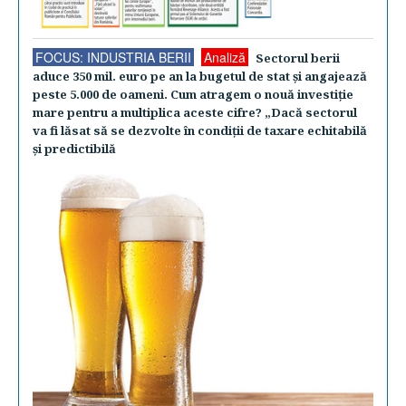
FOCUS: INDUSTRIA BERII
Analiză
Sectorul berii
aduce 350 mil. euro pe an la bugetul de stat şi angajează
peste 5.000 de oameni. Cum atragem o nouă investiţie
mare pentru a multiplica aceste cifre? „Dacă sectorul
va fi lăsat să se dezvolte în condiţii de taxare echitabilă
şi predictibilă