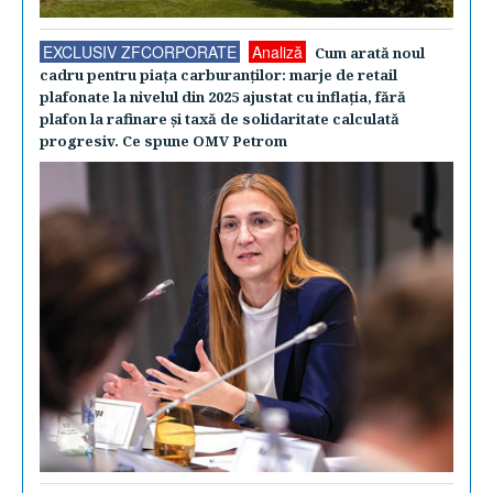
EXCLUSIV ZFCORPORATE
Analiză
Cum arată noul
cadru pentru piaţa carburanţilor: marje de retail
plafonate la nivelul din 2025 ajustat cu inflaţia, fără
plafon la rafinare şi taxă de solidaritate calculată
progresiv. Ce spune OMV Petrom