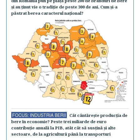
din România pun pe piaţă peste 200 de branduri de bere
şi au ţinut vie o tradiţie de peste 300 de ani. Cum şi-a
păstrat berea caracterul naţional?
FOCUS: INDUSTRIA BERII
Cât cântăreşte producţia de
bere în economie? Peste trei miliarde de euro
contribuţie anuală la PIB, atât cât să susţină şi alte
sectoare, de la agricultură până la transporturi