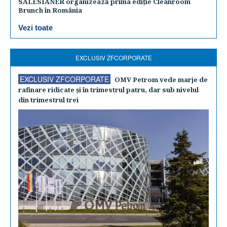
SALESIANER organizează prima ediție Cleanroom
Brunch în România
Vezi toate
EXCLUSIV ZFCORPORATE
EXCLUSIV ZFCORPORATE
OMV Petrom vede marje de
rafinare ridicate şi în trimestrul patru, dar sub nivelul
din trimestrul trei