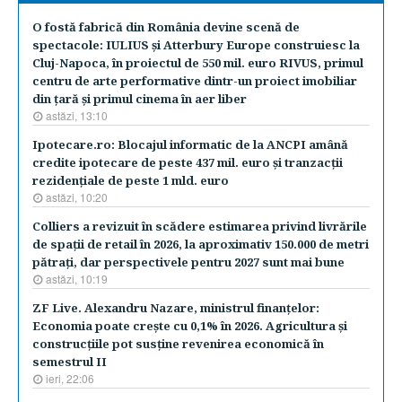
O fostă fabrică din România devine scenă de
spectacole: IULIUS şi Atterbury Europe construiesc la
Cluj-Napoca, în proiectul de 550 mil. euro RIVUS, primul
centru de arte performative dintr-un proiect imobiliar
din ţară şi primul cinema în aer liber
astăzi, 13:10
Ipotecare.ro: Blocajul informatic de la ANCPI amână
credite ipotecare de peste 437 mil. euro şi tranzacţii
rezidenţiale de peste 1 mld. euro
astăzi, 10:20
Colliers a revizuit în scădere estimarea privind livrările
de spaţii de retail în 2026, la aproximativ 150.000 de metri
pătraţi, dar perspectivele pentru 2027 sunt mai bune
astăzi, 10:19
ZF Live. Alexandru Nazare, ministrul finanţelor:
Economia poate creşte cu 0,1% în 2026. Agricultura şi
construcţiile pot susţine revenirea economică în
semestrul II
ieri, 22:06