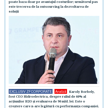
poate baza doar pe avantajul costurilor; următorul pas
este trecerea de la outsourcing la dezvoltarea de
soluţii
EXCLUSIV ZFCORPORATE
Analiză
Karoly Borbely,
fost CEO Hidroelectrica, despre raliul de 60% al
acţiunilor H2O şi evaluarea de 90 mld. lei: Este o
creştere care n-are legătură cu performanţa companiei.