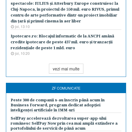
spectacole: IULIUS şi Atterbury Europe construiesc la
Cluj-Napoca, în proiectul de 550 mil. euro RIVUS, primul
centru de arte performative dintr-un proiect imobiliar
din ţară şi primul cinema în aer liber
joi, 13:10
Ipotecare.ro: Blocajul informatic de la ANCPI amână
credite ipotecare de peste 437 mil. euro şi tranzacţii
rezidenţiale de peste 1 mld. euro
joi, 10:20
vezi mai multe
ZF COMUNICATE
Peste 300 de companii s-au înscris până acum în
Business Forward, program dedicat adopției
inteligenței artificiale în IMM-uri
SelfPay accelerează dezvoltarea super-app-ului
românesc SelfPay Now prin cea mai amplă extindere a
portofoliului de servicii de până acum