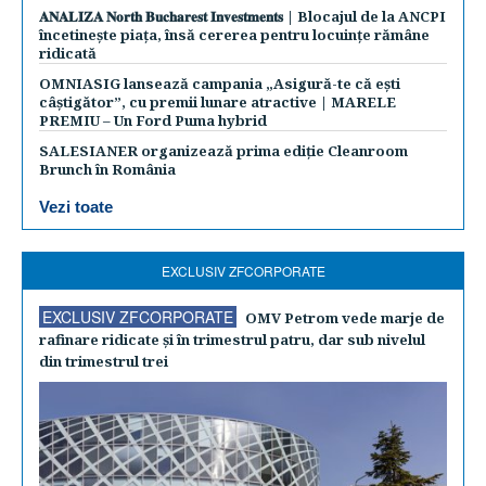
𝐀𝐍𝐀𝐋𝐈𝐙𝐀 𝐍𝐨𝐫𝐭𝐡 𝐁𝐮𝐜𝐡𝐚𝐫𝐞𝐬𝐭 𝐈𝐧𝐯𝐞𝐬𝐭𝐦𝐞𝐧𝐭𝐬 | Blocajul de la ANCPI
încetinește piața, însă cererea pentru locuințe rămâne
ridicată
OMNIASIG lansează campania „Asigură-te că ești
câștigător”, cu premii lunare atractive | MARELE
PREMIU – Un Ford Puma hybrid
SALESIANER organizează prima ediție Cleanroom
Brunch în România
Vezi toate
EXCLUSIV ZFCORPORATE
EXCLUSIV ZFCORPORATE
OMV Petrom vede marje de
rafinare ridicate şi în trimestrul patru, dar sub nivelul
din trimestrul trei