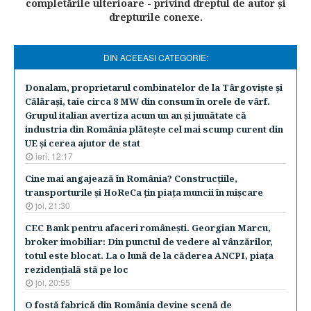
completările ulterioare - privind dreptul de autor şi
drepturile conexe.
DIN ACEEASI CATEGORIE:
Donalam, proprietarul combinatelor de la Târgovişte şi
Călăraşi, taie circa 8 MW din consum în orele de vârf.
Grupul italian avertiza acum un an şi jumătate că
industria din România plăteşte cel mai scump curent din
UE şi cerea ajutor de stat
ieri, 12:17
Cine mai angajează în România? Construcţiile,
transporturile şi HoReCa ţin piaţa muncii în mişcare
joi, 21:30
CEC Bank pentru afaceri româneşti. Georgian Marcu,
broker imobiliar: Din punctul de vedere al vânzărilor,
totul este blocat. La o lună de la căderea ANCPI, piaţa
rezidenţială stă pe loc
joi, 20:55
O fostă fabrică din România devine scenă de