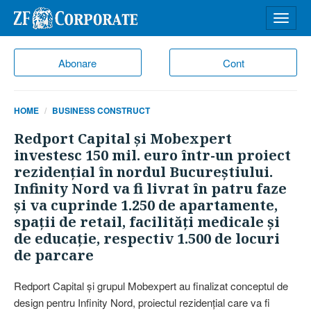
Desch
meniu
Abonare
Cont
HOME
BUSINESS CONSTRUCT
Redport Capital şi Mobexpert
investesc 150 mil. euro într-un proiect
rezidenţial în nordul Bucureştiului.
Infinity Nord va fi livrat în patru faze
şi va cuprinde 1.250 de apartamente,
spaţii de retail, facilităţi medicale şi
de educaţie, respectiv 1.500 de locuri
de parcare
Redport Capital şi grupul Mobexpert au finalizat conceptul de
design pentru Infinity Nord, proiectul re­zi­denţial care va fi