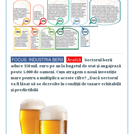
FOCUS: INDUSTRIA BERII
Analiză
Sectorul berii
aduce 350 mil. euro pe an la bugetul de stat şi angajează
peste 5.000 de oameni. Cum atragem o nouă investiţie
mare pentru a multiplica aceste cifre? „Dacă sectorul
va fi lăsat să se dezvolte în condiţii de taxare echitabilă
şi predictibilă