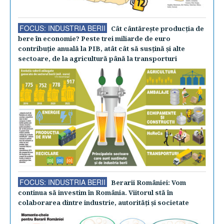
FOCUS: INDUSTRIA BERII
Cât cântăreşte producţia de
bere în economie? Peste trei miliarde de euro
contribuţie anuală la PIB, atât cât să susţină şi alte
sectoare, de la agricultură până la transporturi
FOCUS: INDUSTRIA BERII
Berarii României: Vom
continua să investim în România. Viitorul stă în
colaborarea dintre industrie, autorităţi şi societate