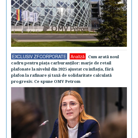
EXCLUSIV ZFCORPORATE
Analiză
Cum arată noul
cadru pentru piaţa carburanţilor: marje de retail
plafonate la nivelul din 2025 ajustat cu inflaţia, fără
plafon la rafinare şi taxă de solidaritate calculată
progresiv. Ce spune OMV Petrom