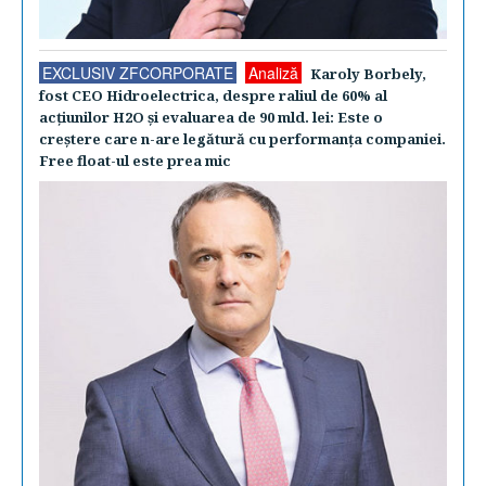
EXCLUSIV ZFCORPORATE
Analiză
Karoly Borbely,
fost CEO Hidroelectrica, despre raliul de 60% al
acţiunilor H2O şi evaluarea de 90 mld. lei: Este o
creştere care n-are legătură cu performanţa companiei.
Free float-ul este prea mic