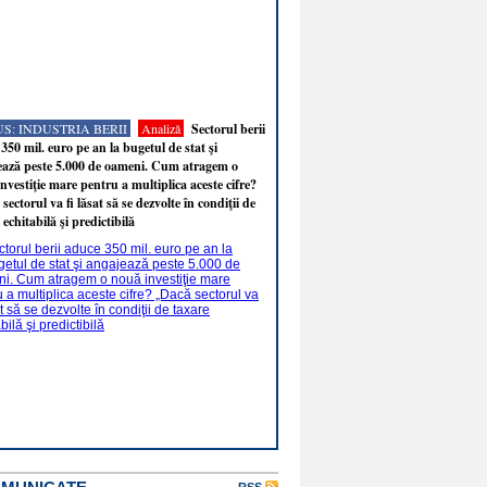
S: INDUSTRIA BERII
Analiză
Sectorul berii
350 mil. euro pe an la bugetul de stat şi
ează peste 5.000 de oameni. Cum atragem o
nvestiţie mare pentru a multiplica aceste cifre?
sectorul va fi lăsat să se dezvolte în condiţii de
 echitabilă şi predictibilă