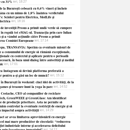
e cu 31%
ieri, 18:27
e la Bucureşti coboară cu 0,6% vineri şi încheie
âna cu un minus de 1,8% înaintea verdictului
s: Scăderi pentru Electrica, MedLife şi
lectrica
ieri, 18:16
 de investiţii Prosus a primit undă verde să cumpere
 în regulă tot eMAG-ul. Tranzacţia prin care Iulian
 şi-a vândut acţiunile către Prosus a primit
rea Comisiei Europeane
ieri, 17:14
opa, TRANSAVIA: Sperăm ca eventuale măsuri de
re a consumului de energie să rămână excepţionale,
ionale cu contextul şi aplicate pentru o perioadă
necesară, în baza unui dialog între autorităţi şi mediul
ic
ieri, 17:01
ea Instagram să devină platforma preferată a
or pentru a-şi găsi un loc de muncă?
ieri, 15:12
 în Bucureşti în weekend: cinci idei de activităţi, de la
games şi treasure hunt la yoga în parc
ieri, 14:52
 Costache, CEO al companiilor de reciclare
ech, GreenWEEE şi GreenGlass: Am identificat
le de producţie prioritare. Asta ne permite să
năm controlat la eventuale restricţii de energie şi să
 impactul asupra activităţii
ieri, 14:29
act ar avea limitarea aprovizionării cu energie
 cel mai mare producător de ciocolată: “reducerea
iei industriale interne şi accelerarea deficitului
r prin favorizarea importului”
ieri, 14:12