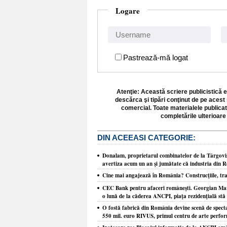
Logare
Pastrează-mă logat
Atenţie: Această scriere publicistică e
descărca şi tipări conţinut de pe acest 
comercial. Toate materialele publicat
completările ulterioare 
DIN ACEEASI CATEGORIE:
Donalam, proprietarul combinatelor de la Târgovişt
avertiza acum un an şi jumătate că industria din R
Cine mai angajează în România? Construcţiile, tra
CEC Bank pentru afaceri româneşti. Georgian Marcu
o lună de la căderea ANCPI, piaţa rezidenţială stă 
O fostă fabrică din România devine scenă de spect
550 mil. euro RIVUS, primul centru de arte perform