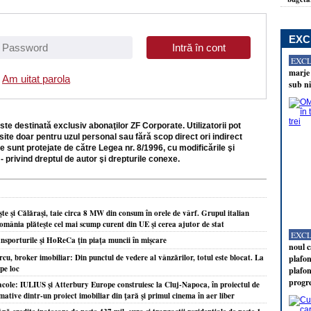
EXC
EXC
marje 
Am uitat parola
sub ni
ste destinată exclusiv abonaţilor ZF Corporate. Utilizatorii pot
site doar pentru uzul personal sau fără scop direct ori indirect
e sunt protejate de către Legea nr. 8/1996, cu modificările şi
- privind dreptul de autor şi drepturile conexe.
e şi Călăraşi, taie circa 8 MW din consum în orele de vârf. Grupul italian
omânia plăteşte cel mai scump curent din UE şi cerea ajutor de stat
EXC
nsporturile şi HoReCa ţin piaţa muncii în mişcare
noul c
, broker imobiliar: Din punctul de vedere al vânzărilor, totul este blocat. La
plafon
pe loc
plafon
progr
acole: IULIUS şi Atterbury Europe construiesc la Cluj-Napoca, în proiectul de
ative dintr-un proiect imobiliar din ţară şi primul cinema în aer liber