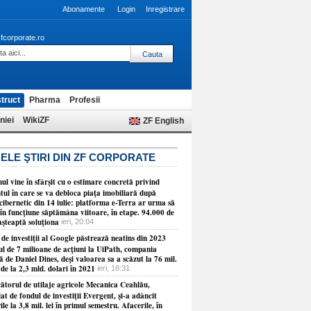
Abonamente
Login
Inregistrare
fcorporate.ro
truct
Pharma
Profesii
niei
WikiZF
ZF English
ELE ŞTIRI DIN ZF CORPORATE
l vine în sfârşit cu o estimare concretă privind
ul în care se va debloca piaţa imobiliară după
cibernetic din 14 iulie: platforma e-Terra ar urma să
în funcţiune săptămâna viitoare, în etape. 94.000 de
aşteaptă soluţiona
ieri, 20:04
de investiţii al Google păstrează neatins din 2023
ul de 7 milioane de acţiuni la UiPath, compania
 de Daniel Dines, deşi valoarea sa a scăzut la 76 mil.
 de la 2,3 mld. dolari în 2021
ieri, 18:31
ătorul de utilaje agricole Mecanica Ceahlău,
at de fondul de investiţii Evergent, şi-a adâncit
ile la 3,8 mil. lei în primul semestru. Afacerile, în