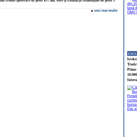
 credite ipotecare de peste 437 mil. euro şi tranzacţii rezidenţiale de peste 1
vezi mai multe
EXC
broker
Tradev
Prime 
10.000
Intera