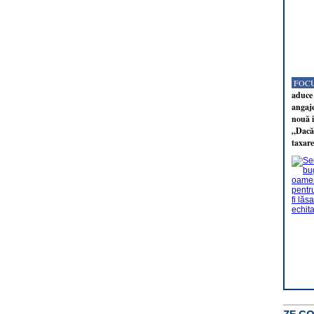
FOCU
aduce 
angaj
nouă i
„Dacă 
taxare