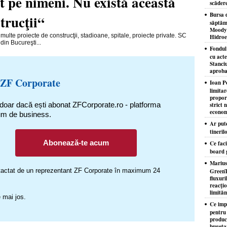
t pe nimeni. Nu există această
scăder
Bursa d
trucţii“
săptăm
Moody'
multe proiecte de construcţii, stadioane, spitale, proiecte private. SC
Hidroe
in Bucureşti...
Fondul
cu acte
Stanciu
aproba
 ZF Corporate
Ioan P
limita
proporţ
 doar dacă ești abonat ZFCorporate.ro - platforma
strict 
econom
um de business.
Ar put
tineril
Abonează-te acum
Ce faci
board 
Marius
ontactat de un reprezentant ZF Corporate în maximum 24
GreenT
fluxuri
reacţio
limităm
 mai jos.
Ce imp
pentru
producţ
bugeta