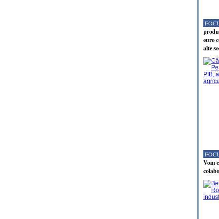
FOCU
produc
euro c
alte s
FOCU
Vom co
colabo