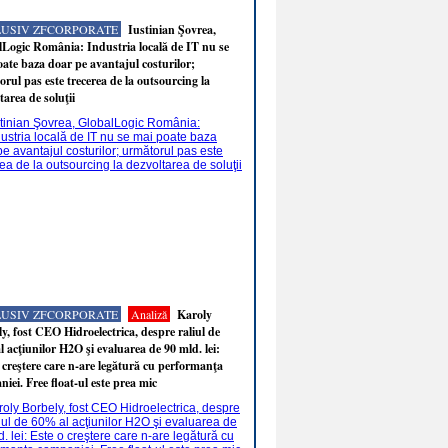
LUSIV ZFCORPORATE
Iustinian Şovrea,
Logic România: Industria locală de IT nu se
ate baza doar pe avantajul costurilor;
rul pas este trecerea de la outsourcing la
tarea de soluţii
LUSIV ZFCORPORATE
Analiză
Karoly
y, fost CEO Hidroelectrica, despre raliul de
 acţiunilor H2O şi evaluarea de 90 mld. lei:
 creştere care n-are legătură cu performanţa
iei. Free float-ul este prea mic