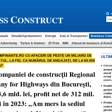
C
z
SS
ONSTRUCT
utuale
Retail&Agrobusiness
Energie
Auto & Transporturi
Business Cons
 Advertising
Turism & Hoteluri
ZF Print
IMM
Atlasul de business al Româ
 MFINANTE.RO CU AFACERI DE PESTE UN MILIARD DE
ULTIM
LTUL, LA FEL CA NUMĂRUL DE ANGAJAŢI, DE LA 60.000
AT
Guvernu
moment
companiei de construcţii Regional
atacul 
revină 
cereri 
ny for Highways din Bucureşti,
Fondul 
pachet
,6 mld. lei, profit net de 312 mil.
condusă
dolari,
ţi în 2023: „Am mers la sediul
Produc
control
pierder