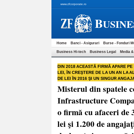
www.zfcorporate.ro
B
USINE
Home
Banci - Asigurari
Burse - Fonduri M
Business Hi-tech
Business Legal
Media &
DIN 2018 ACEASTĂ FIRMĂ APARE PE
LEI, ÎN CREŞTERE DE LA UN AN LA A
DE LEI ÎN 2016 ŞI UN SINGUR ANGAJ
Misterul din spatele 
Infrastructure Compa
o firmă cu afaceri de 3
lei şi 1.200 de angaja