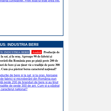
US: INDUSTRIA BERII
S: INDUSTRIA BERII
Analiză
Producţie de
i la sat, şi la oraş. Aproape 90 de fabrici şi
erării din România pun pe piaţă peste 200 de
ri de bere şi au ţinut vie o tradiţie de peste 300
. Cum şi-a păstrat berea caracterul naţional?