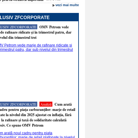
vezi mai multe
LUSIV ZFCORPORATE
LUSIV ZFCORPORATE
OMV Petrom vede
de rafinare ridicate şi în trimestrul patru, dar
velul din trimestrul trei
LUSIV ZFCORPORATE
Analiză
Cum arată
adru pentru piaţa carburanţilor: marje de retail
ate la nivelul din 2025 ajustat cu inflaţia, fără
 la rafinare şi taxă de solidaritate calculată
esiv. Ce spune OMV Petrom