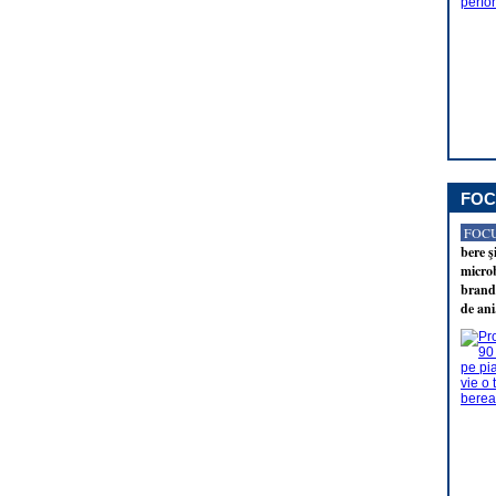
FOC
FOCU
bere ş
microb
brandu
de ani