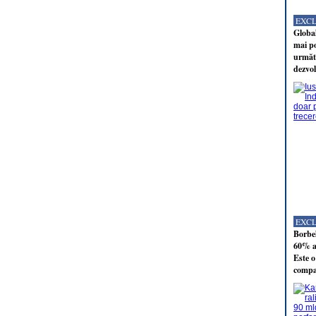
EXC
Global
mai po
următo
dezvol
EXC
Borbel
60% al
Este o
compan