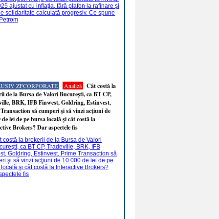
LUSIV ZFCORPORATE
Analiză
Cât costă la
ii de la Bursa de Valori Bucureşti, ca BT CP,
ille, BRK, IFB Finwest, Goldring, Estinvest,
Transaction să cumperi şi să vinzi acţiuni de
 de lei de pe bursa locală şi cât costă la
ctive Brokers? Dar aspectele fis