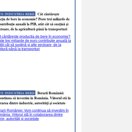
S: INDUSTRIA BERII
Cât cântăreşte
ţia de bere în economie? Peste trei miliarde de
ontribuţie anuală la PIB, atât cât să susţină şi
ectoare, de la agricultură până la transporturi
S: INDUSTRIA BERII
Berarii României:
ntinua să investim în România. Viitorul stă în
rarea dintre industrie, autorităţi şi societate