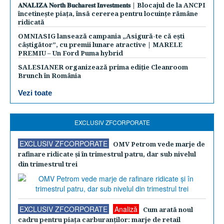
𝐀𝐍𝐀𝐋𝐈𝐙𝐀 𝐍𝐨𝐫𝐭𝐡 𝐁𝐮𝐜𝐡𝐚𝐫𝐞𝐬𝐭 𝐈𝐧𝐯𝐞𝐬𝐭𝐦𝐞𝐧𝐭𝐬 | Blocajul de la ANCPI
încetinește piața, însă cererea pentru locuințe rămâne
ridicată
OMNIASIG lansează campania „Asigură-te că ești
câștigător”, cu premii lunare atractive | MARELE
PREMIU – Un Ford Puma hybrid
SALESIANER organizează prima ediție Cleanroom
Brunch în România
Vezi toate
EXCLUSIV ZFCORPORATE
EXCLUSIV ZFCORPORATE
OMV Petrom vede marje de
rafinare ridicate şi în trimestrul patru, dar sub nivelul
din trimestrul trei
EXCLUSIV ZFCORPORATE
Analiză
Cum arată noul
cadru pentru piaţa carburanţilor: marje de retail