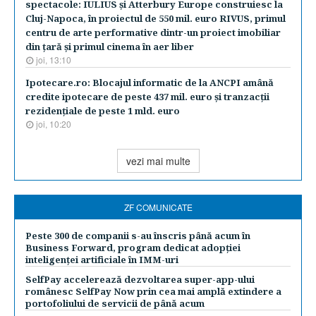
spectacole: IULIUS şi Atterbury Europe construiesc la
Cluj-Napoca, în proiectul de 550 mil. euro RIVUS, primul
centru de arte performative dintr-un proiect imobiliar
din ţară şi primul cinema în aer liber
joi, 13:10
Ipotecare.ro: Blocajul informatic de la ANCPI amână
credite ipotecare de peste 437 mil. euro şi tranzacţii
rezidenţiale de peste 1 mld. euro
joi, 10:20
vezi mai multe
ZF COMUNICATE
Peste 300 de companii s-au înscris până acum în
Business Forward, program dedicat adopției
inteligenței artificiale în IMM-uri
SelfPay accelerează dezvoltarea super-app-ului
românesc SelfPay Now prin cea mai amplă extindere a
portofoliului de servicii de până acum