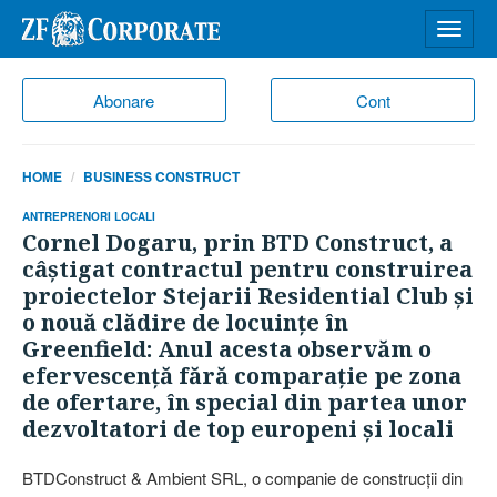
Desch
meniu
Abonare
Cont
HOME
BUSINESS CONSTRUCT
ANTREPRENORI LOCALI
Cornel Dogaru, prin BTD Construct, a
câştigat contractul pentru construirea
proiectelor Stejarii Residential Club şi
o nouă clădire de locuinţe în
Greenfield: Anul acesta observăm o
efervescenţă fără comparaţie pe zona
de ofertare, în special din partea unor
dezvoltatori de top europeni şi locali
BTDConstruct & Ambient SRL, o companie de construcţii din