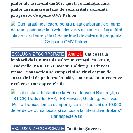
plafonate la nivelul din 2025 ajustat cu inflaţia, fără
plafon la rafinare şi taxă de solidaritate calculată
progresiv. Ce spune OMV Petrom
EXCLUSIV ZFCORPORATE
Analiză
Cât costă la
brokerii de la Bursa de Valori Bucureşti, ca BT CP,
Tradeville, BRK, IFB Finwest, Goldring, Estinvest,
Prime Transaction să cumperi şi să vinzi acţiuni de
10.000 de lei de pe bursa locală şi cât costă la Interactive
Brokers? Dar aspectele fis
EXCLUSIV ZFCORPORATE
Iustinian Şovrea,