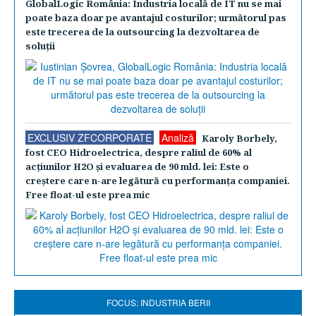
GlobalLogic România: Industria locală de IT nu se mai
poate baza doar pe avantajul costurilor; următorul pas
este trecerea de la outsourcing la dezvoltarea de
soluţii
EXCLUSIV ZFCORPORATE
Analiză
Karoly Borbely,
fost CEO Hidroelectrica, despre raliul de 60% al
acţiunilor H2O şi evaluarea de 90 mld. lei: Este o
creştere care n-are legătură cu performanţa companiei.
Free float-ul este prea mic
FOCUS: INDUSTRIA BERII