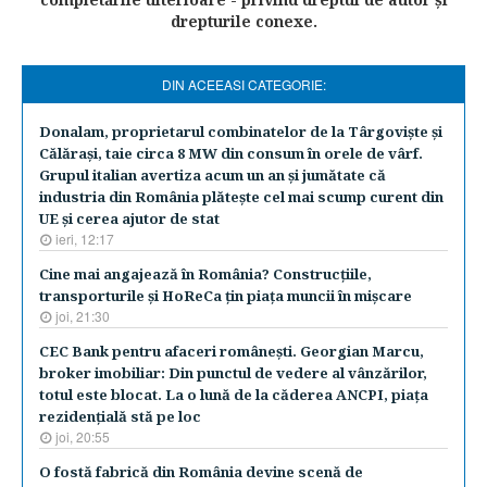
drepturile conexe.
DIN ACEEASI CATEGORIE:
Donalam, proprietarul combinatelor de la Târgovişte şi
Călăraşi, taie circa 8 MW din consum în orele de vârf.
Grupul italian avertiza acum un an şi jumătate că
industria din România plăteşte cel mai scump curent din
UE şi cerea ajutor de stat
ieri, 12:17
Cine mai angajează în România? Construcţiile,
transporturile şi HoReCa ţin piaţa muncii în mişcare
joi, 21:30
CEC Bank pentru afaceri româneşti. Georgian Marcu,
broker imobiliar: Din punctul de vedere al vânzărilor,
totul este blocat. La o lună de la căderea ANCPI, piaţa
rezidenţială stă pe loc
joi, 20:55
O fostă fabrică din România devine scenă de