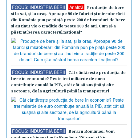
FOCUS: INDUSTRIA BERII
Analiză
Producţie de bere
şi la sat, şi la oraş. Aproape 90 de fabrici şi microberării
din România pun pe piaţă peste 200 de branduri de bere
şi au ţinut vie o tradiţie de peste 300 de ani. Cum şi-a
păstrat berea caracterul naţional?
FOCUS: INDUSTRIA BERII
Cât cântăreşte producţia de
bere în economie? Peste trei miliarde de euro
contribuţie anuală la PIB, atât cât să susţină şi alte
sectoare, de la agricultură până la transporturi
FOCUS: INDUSTRIA BERII
Berarii României: Vom
continua să investim în România. Viitorul stă în