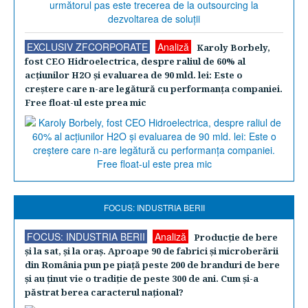
EXCLUSIV ZFCORPORATE
Analiză
Karoly Borbely,
fost CEO Hidroelectrica, despre raliul de 60% al
acţiunilor H2O şi evaluarea de 90 mld. lei: Este o
creştere care n-are legătură cu performanţa companiei.
Free float-ul este prea mic
FOCUS: INDUSTRIA BERII
FOCUS: INDUSTRIA BERII
Analiză
Producţie de bere
şi la sat, şi la oraş. Aproape 90 de fabrici şi microberării
din România pun pe piaţă peste 200 de branduri de bere
şi au ţinut vie o tradiţie de peste 300 de ani. Cum şi-a
păstrat berea caracterul naţional?