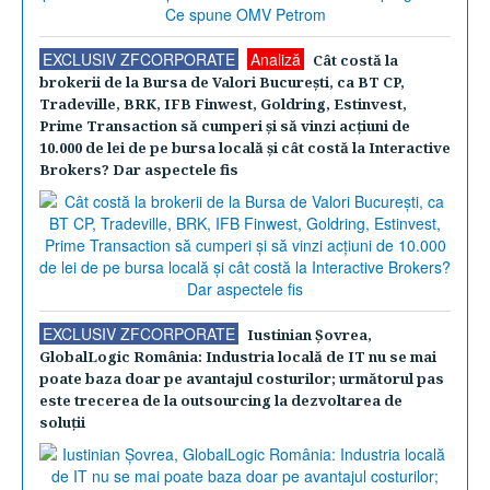
EXCLUSIV ZFCORPORATE
Analiză
Cât costă la
brokerii de la Bursa de Valori Bucureşti, ca BT CP,
Tradeville, BRK, IFB Finwest, Goldring, Estinvest,
Prime Transaction să cumperi şi să vinzi acţiuni de
10.000 de lei de pe bursa locală şi cât costă la Interactive
Brokers? Dar aspectele fis
EXCLUSIV ZFCORPORATE
Iustinian Şovrea,
GlobalLogic România: Industria locală de IT nu se mai
poate baza doar pe avantajul costurilor; următorul pas
este trecerea de la outsourcing la dezvoltarea de
soluţii