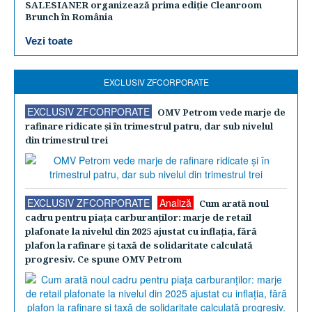
SALESIANER organizează prima ediție Cleanroom
Brunch în România
Vezi toate
EXCLUSIV ZFCORPORATE
EXCLUSIV ZFCORPORATE
OMV Petrom vede marje de
rafinare ridicate şi în trimestrul patru, dar sub nivelul
din trimestrul trei
EXCLUSIV ZFCORPORATE
Analiză
Cum arată noul
cadru pentru piaţa carburanţilor: marje de retail
plafonate la nivelul din 2025 ajustat cu inflaţia, fără
plafon la rafinare şi taxă de solidaritate calculată
progresiv. Ce spune OMV Petrom