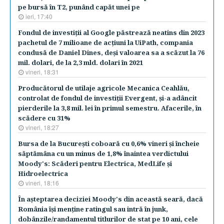
pe bursă în T2, punând capăt unei pe
ieri, 17:40
Fondul de investiţii al Google păstrează neatins din 2023
pachetul de 7 milioane de acţiuni la UiPath, compania
condusă de Daniel Dines, deşi valoarea sa a scăzut la 76
mil. dolari, de la 2,3 mld. dolari în 2021
vineri, 18:31
Producătorul de utilaje agricole Mecanica Ceahlău,
controlat de fondul de investiţii Evergent, şi-a adâncit
pierderile la 3,8 mil. lei în primul semestru. Afacerile, în
scădere cu 31%
vineri, 18:27
Bursa de la Bucureşti coboară cu 0,6% vineri şi încheie
săptămâna cu un minus de 1,8% înaintea verdictului
Moody's: Scăderi pentru Electrica, MedLife şi
Hidroelectrica
vineri, 18:16
În aşteptarea deciziei Moody's din această seară, dacă
România îşi menţine ratingul sau intră în junk,
dobânzile/randamentul titlurilor de stat pe 10 ani, cele