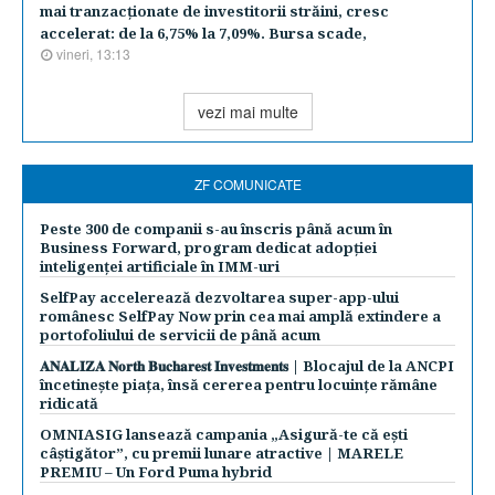
mai tranzacţionate de investitorii străini, cresc
accelerat: de la 6,75% la 7,09%. Bursa scade,
vineri, 13:13
vezi mai multe
ZF COMUNICATE
Peste 300 de companii s-au înscris până acum în
Business Forward, program dedicat adopției
inteligenței artificiale în IMM-uri
SelfPay accelerează dezvoltarea super-app-ului
românesc SelfPay Now prin cea mai amplă extindere a
portofoliului de servicii de până acum
𝐀𝐍𝐀𝐋𝐈𝐙𝐀 𝐍𝐨𝐫𝐭𝐡 𝐁𝐮𝐜𝐡𝐚𝐫𝐞𝐬𝐭 𝐈𝐧𝐯𝐞𝐬𝐭𝐦𝐞𝐧𝐭𝐬 | Blocajul de la ANCPI
încetinește piața, însă cererea pentru locuințe rămâne
ridicată
OMNIASIG lansează campania „Asigură-te că ești
câștigător”, cu premii lunare atractive | MARELE
PREMIU – Un Ford Puma hybrid