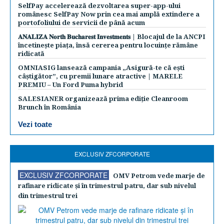
SelfPay accelerează dezvoltarea super-app-ului
românesc SelfPay Now prin cea mai amplă extindere a
portofoliului de servicii de până acum
𝐀𝐍𝐀𝐋𝐈𝐙𝐀 𝐍𝐨𝐫𝐭𝐡 𝐁𝐮𝐜𝐡𝐚𝐫𝐞𝐬𝐭 𝐈𝐧𝐯𝐞𝐬𝐭𝐦𝐞𝐧𝐭𝐬 | Blocajul de la ANCPI
încetinește piața, însă cererea pentru locuințe rămâne
ridicată
OMNIASIG lansează campania „Asigură-te că ești
câștigător”, cu premii lunare atractive | MARELE
PREMIU – Un Ford Puma hybrid
SALESIANER organizează prima ediție Cleanroom
Brunch în România
Vezi toate
EXCLUSIV ZFCORPORATE
EXCLUSIV ZFCORPORATE
OMV Petrom vede marje de
rafinare ridicate şi în trimestrul patru, dar sub nivelul
din trimestrul trei