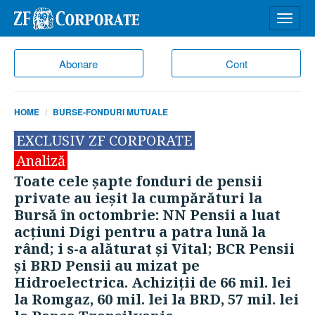
Desch
meniu
Abonare
Cont
HOME
BURSE-FONDURI MUTUALE
EXCLUSIV ZF CORPORATE
Analiză
Toate cele şapte fonduri de pensii
private au ieşit la cumpărături la
Bursă în octombrie: NN Pensii a luat
acţiuni Digi pentru a patra lună la
rând; i s-a alăturat şi Vital; BCR Pensii
şi BRD Pensii au mizat pe
Hidroelectrica. Achiziţii de 66 mil. lei
la Romgaz, 60 mil. lei la BRD, 57 mil. lei