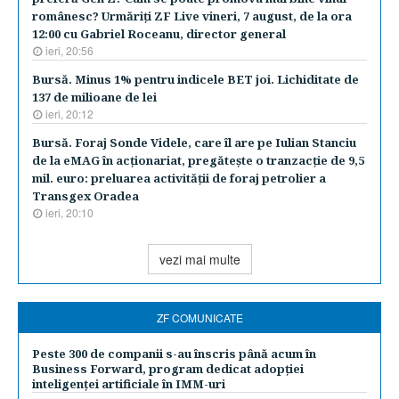
românesc? Urmăriţi ZF Live vineri, 7 august, de la ora
12:00 cu Gabriel Roceanu, director general
ieri, 20:56
Bursă. Minus 1% pentru indicele BET joi. Lichiditate de
137 de milioane de lei
ieri, 20:12
Bursă. Foraj Sonde Videle, care îl are pe Iulian Stanciu
de la eMAG în acţionariat, pregăteşte o tranzacţie de 9,5
mil. euro: preluarea activităţii de foraj petrolier a
Transgex Oradea
ieri, 20:10
vezi mai multe
ZF COMUNICATE
Peste 300 de companii s-au înscris până acum în
Business Forward, program dedicat adopției
inteligenței artificiale în IMM-uri