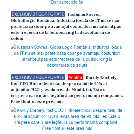
EXCLUSIV ZFCORPORATE
Iustinian Şovrea,
GlobalLogic România: Industria locală de IT nu se mai
poate baza doar pe avantajul costurilor; următorul pas
este trecerea de la outsourcing la dezvoltarea de
soluţii
EXCLUSIV ZFCORPORATE
Analiză
Karoly Borbely,
fost CEO Hidroelectrica, despre raliul de 60% al
acţiunilor H2O şi evaluarea de 90 mld. lei: Este o
creştere care n-are legătură cu performanţa companiei.
Free float-ul este prea mic