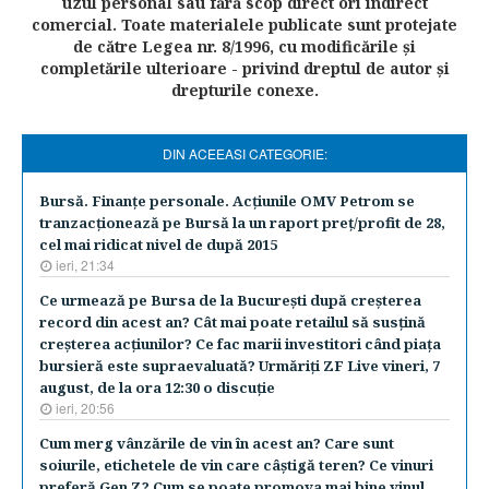
uzul personal sau fără scop direct ori indirect
comercial. Toate materialele publicate sunt protejate
de către Legea nr. 8/1996, cu modificările şi
completările ulterioare - privind dreptul de autor şi
drepturile conexe.
DIN ACEEASI CATEGORIE:
Bursă. Finanţe personale. Acţiunile OMV Petrom se
tranzacţionează pe Bursă la un raport preţ/profit de 28,
cel mai ridicat nivel de după 2015
ieri, 21:34
Ce urmează pe Bursa de la Bucureşti după creşterea
record din acest an? Cât mai poate retailul să susţină
creşterea acţiunilor? Ce fac marii investitori când piaţa
bursieră este supraevaluată? Urmăriţi ZF Live vineri, 7
august, de la ora 12:30 o discuţie
ieri, 20:56
Cum merg vânzările de vin în acest an? Care sunt
soiurile, etichetele de vin care câştigă teren? Ce vinuri
preferă Gen Z? Cum se poate promova mai bine vinul