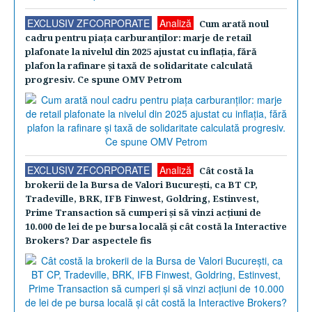
EXCLUSIV ZFCORPORATE
Analiză
Cum arată noul
cadru pentru piaţa carburanţilor: marje de retail
plafonate la nivelul din 2025 ajustat cu inflaţia, fără
plafon la rafinare şi taxă de solidaritate calculată
progresiv. Ce spune OMV Petrom
EXCLUSIV ZFCORPORATE
Analiză
Cât costă la
brokerii de la Bursa de Valori Bucureşti, ca BT CP,
Tradeville, BRK, IFB Finwest, Goldring, Estinvest,
Prime Transaction să cumperi şi să vinzi acţiuni de
10.000 de lei de pe bursa locală şi cât costă la Interactive
Brokers? Dar aspectele fis