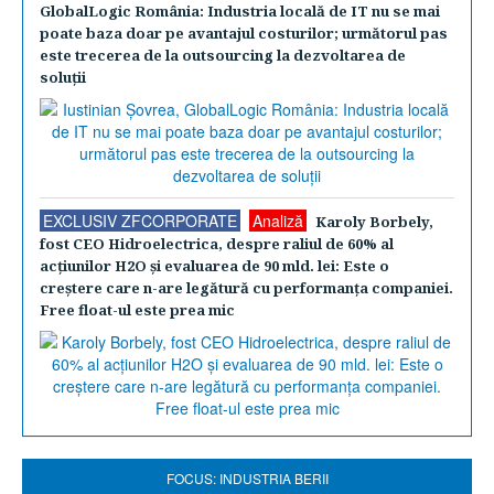
GlobalLogic România: Industria locală de IT nu se mai
poate baza doar pe avantajul costurilor; următorul pas
este trecerea de la outsourcing la dezvoltarea de
soluţii
EXCLUSIV ZFCORPORATE
Analiză
Karoly Borbely,
fost CEO Hidroelectrica, despre raliul de 60% al
acţiunilor H2O şi evaluarea de 90 mld. lei: Este o
creştere care n-are legătură cu performanţa companiei.
Free float-ul este prea mic
FOCUS: INDUSTRIA BERII