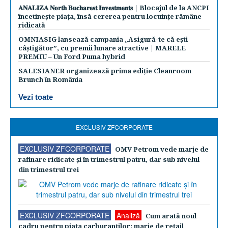
𝐀𝐍𝐀𝐋𝐈𝐙𝐀 𝐍𝐨𝐫𝐭𝐡 𝐁𝐮𝐜𝐡𝐚𝐫𝐞𝐬𝐭 𝐈𝐧𝐯𝐞𝐬𝐭𝐦𝐞𝐧𝐭𝐬 | Blocajul de la ANCPI
încetinește piața, însă cererea pentru locuințe rămâne
ridicată
OMNIASIG lansează campania „Asigură-te că ești
câștigător”, cu premii lunare atractive | MARELE
PREMIU – Un Ford Puma hybrid
SALESIANER organizează prima ediție Cleanroom
Brunch în România
Vezi toate
EXCLUSIV ZFCORPORATE
EXCLUSIV ZFCORPORATE
OMV Petrom vede marje de
rafinare ridicate şi în trimestrul patru, dar sub nivelul
din trimestrul trei
EXCLUSIV ZFCORPORATE
Analiză
Cum arată noul
cadru pentru piaţa carburanţilor: marje de retail