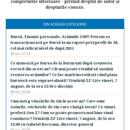
completările ulterioare - privind dreptul de autor şi
drepturile conexe.
DIN ACEEASI CATEGORIE:
Bursă. Finanţe personale. Acţiunile OMV Petrom se
tranzacţionează pe Bursă la un raport preţ/profit de 28,
cel mai ridicat nivel de după 2015
ieri, 21:34
Ce urmează pe Bursa de la Bucureşti după creşterea
record din acest an? Cât mai poate retailul să susţină
creşterea acţiunilor? Ce fac marii investitori când piaţa
bursieră este supraevaluată? Urmăriţi ZF Live vineri, 7
august, de la ora 12:30 o discuţie
ieri, 20:56
Cum merg vânzările de vin în acest an? Care sunt
soiurile, etichetele de vin care câştigă teren? Ce vinuri
preferă Gen Z? Cum se poate promova mai bine vinul
românesc? Urmăriţi ZF Live vineri, 7 august, de la ora
12:00 cu Gabriel Roceanu, director general
ieri, 20:56