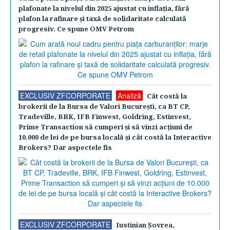
plafonate la nivelul din 2025 ajustat cu inflaţia, fără
plafon la rafinare şi taxă de solidaritate calculată
progresiv. Ce spune OMV Petrom
EXCLUSIV ZFCORPORATE
Analiză
Cât costă la
brokerii de la Bursa de Valori Bucureşti, ca BT CP,
Tradeville, BRK, IFB Finwest, Goldring, Estinvest,
Prime Transaction să cumperi şi să vinzi acţiuni de
10.000 de lei de pe bursa locală şi cât costă la Interactive
Brokers? Dar aspectele fis
EXCLUSIV ZFCORPORATE
Iustinian Şovrea,