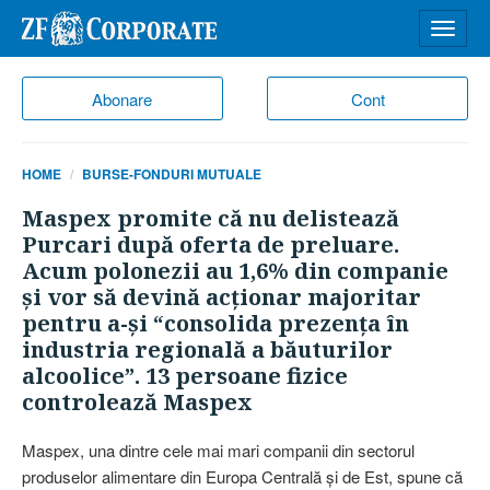
Desch
meniu
Abonare
Cont
HOME
BURSE-FONDURI MUTUALE
Maspex promite că nu delistează
Purcari după oferta de preluare.
Acum polonezii au 1,6% din companie
şi vor să devină acţionar majoritar
pentru a-şi “consolida prezenţa în
industria regională a băuturilor
alcoolice”. 13 persoane fizice
controlează Maspex
Maspex, una dintre cele mai mari companii din sectorul
produselor alimentare din Europa Centrală şi de Est, spune că