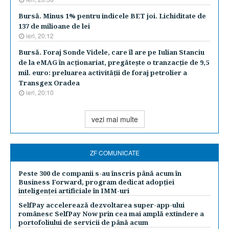
Bursă. Minus 1% pentru indicele BET joi. Lichiditate de
137 de milioane de lei
ieri, 20:12
Bursă. Foraj Sonde Videle, care îl are pe Iulian Stanciu
de la eMAG în acţionariat, pregăteşte o tranzacţie de 9,5
mil. euro: preluarea activităţii de foraj petrolier a
Transgex Oradea
ieri, 20:10
vezi mai multe
ZF COMUNICATE
Peste 300 de companii s-au înscris până acum în
Business Forward, program dedicat adopției
inteligenței artificiale în IMM-uri
SelfPay accelerează dezvoltarea super-app-ului
românesc SelfPay Now prin cea mai amplă extindere a
portofoliului de servicii de până acum