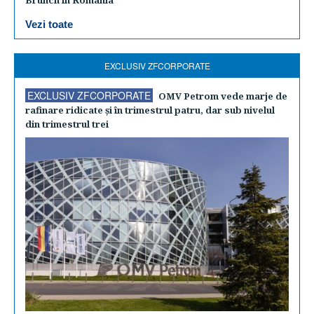
Brunch în România
Vezi toate
EXCLUSIV ZFCORPORATE
EXCLUSIV ZFCORPORATE
OMV Petrom vede marje de
rafinare ridicate şi în trimestrul patru, dar sub nivelul
din trimestrul trei