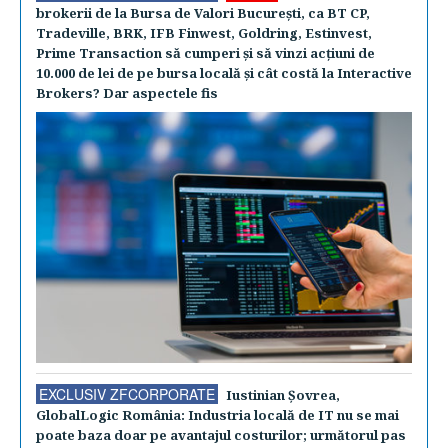
brokerii de la Bursa de Valori Bucureşti, ca BT CP,
Tradeville, BRK, IFB Finwest, Goldring, Estinvest,
Prime Transaction să cumperi şi să vinzi acţiuni de
10.000 de lei de pe bursa locală şi cât costă la Interactive
Brokers? Dar aspectele fis
EXCLUSIV ZFCORPORATE
Iustinian Şovrea,
GlobalLogic România: Industria locală de IT nu se mai
poate baza doar pe avantajul costurilor; următorul pas