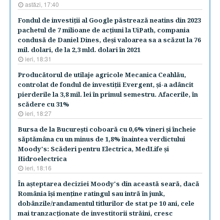
astăzi, 17:40
Fondul de investiţii al Google păstrează neatins din 2023
pachetul de 7 milioane de acţiuni la UiPath, compania
condusă de Daniel Dines, deşi valoarea sa a scăzut la 76
mil. dolari, de la 2,3 mld. dolari în 2021
ieri, 18:31
Producătorul de utilaje agricole Mecanica Ceahlău,
controlat de fondul de investiţii Evergent, şi-a adâncit
pierderile la 3,8 mil. lei în primul semestru. Afacerile, în
scădere cu 31%
ieri, 18:27
Bursa de la Bucureşti coboară cu 0,6% vineri şi încheie
săptămâna cu un minus de 1,8% înaintea verdictului
Moody's: Scăderi pentru Electrica, MedLife şi
Hidroelectrica
ieri, 18:16
În aşteptarea deciziei Moody's din această seară, dacă
România îşi menţine ratingul sau intră în junk,
dobânzile/randamentul titlurilor de stat pe 10 ani, cele
mai tranzacţionate de investitorii străini, cresc