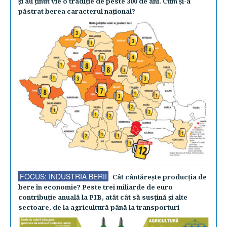
şi au ţinut vie o tradiţie de peste 300 de ani. Cum şi-a
păstrat berea caracterul naţional?
FOCUS: INDUSTRIA BERII
Cât cântăreşte producţia de
bere în economie? Peste trei miliarde de euro
contribuţie anuală la PIB, atât cât să susţină şi alte
sectoare, de la agricultură până la transporturi