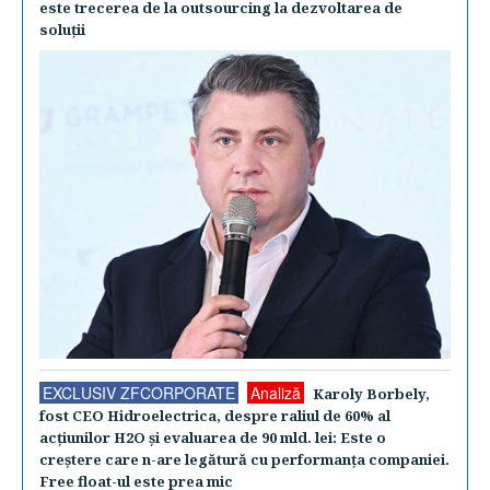
este trecerea de la outsourcing la dezvoltarea de
soluţii
EXCLUSIV ZFCORPORATE
Analiză
Karoly Borbely,
fost CEO Hidroelectrica, despre raliul de 60% al
acţiunilor H2O şi evaluarea de 90 mld. lei: Este o
creştere care n-are legătură cu performanţa companiei.
Free float-ul este prea mic