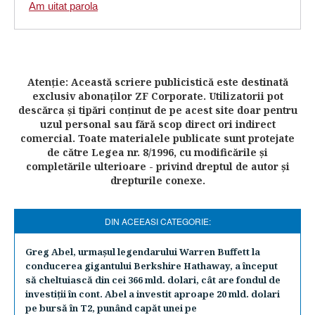
Am uitat parola
Atenţie: Această scriere publicistică este destinată
exclusiv abonaţilor ZF Corporate. Utilizatorii pot
descărca şi tipări conţinut de pe acest site doar pentru
uzul personal sau fără scop direct ori indirect
comercial. Toate materialele publicate sunt protejate
de către Legea nr. 8/1996, cu modificările şi
completările ulterioare - privind dreptul de autor şi
drepturile conexe.
DIN ACEEASI CATEGORIE:
Greg Abel, urmaşul legendarului Warren Buffett la
conducerea gigantului Berkshire Hathaway, a început
să cheltuiască din cei 366 mld. dolari, cât are fondul de
investiţii în cont. Abel a investit aproape 20 mld. dolari
pe bursă în T2, punând capăt unei pe