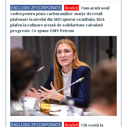
EXCLUSIV ZFCORPORATE
Analiză
Cum arată noul
cadru pentru piaţa carburanţilor: marje de retail
plafonate la nivelul din 2025 ajustat cu inflaţia, fără
plafon la rafinare şi taxă de solidaritate calculată
progresiv. Ce spune OMV Petrom
EXCLUSIV ZFCORPORATE
Analiză
Cât costă la