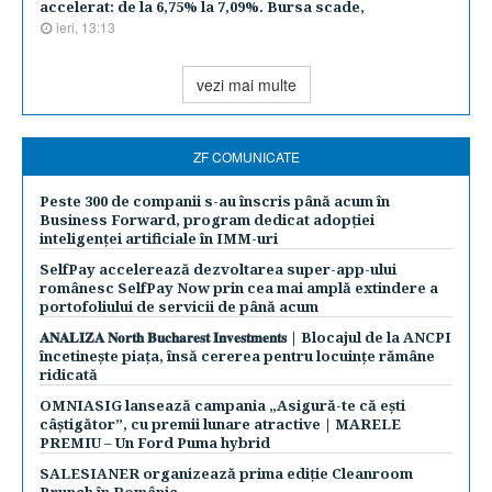
accelerat: de la 6,75% la 7,09%. Bursa scade,
ieri, 13:13
vezi mai multe
ZF COMUNICATE
Peste 300 de companii s-au înscris până acum în
Business Forward, program dedicat adopției
inteligenței artificiale în IMM-uri
SelfPay accelerează dezvoltarea super-app-ului
românesc SelfPay Now prin cea mai amplă extindere a
portofoliului de servicii de până acum
𝐀𝐍𝐀𝐋𝐈𝐙𝐀 𝐍𝐨𝐫𝐭𝐡 𝐁𝐮𝐜𝐡𝐚𝐫𝐞𝐬𝐭 𝐈𝐧𝐯𝐞𝐬𝐭𝐦𝐞𝐧𝐭𝐬 | Blocajul de la ANCPI
încetinește piața, însă cererea pentru locuințe rămâne
ridicată
OMNIASIG lansează campania „Asigură-te că ești
câștigător”, cu premii lunare atractive | MARELE
PREMIU – Un Ford Puma hybrid
SALESIANER organizează prima ediție Cleanroom