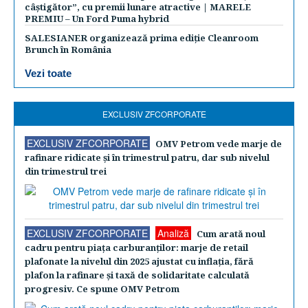
câștigător”, cu premii lunare atractive | MARELE
PREMIU – Un Ford Puma hybrid
SALESIANER organizează prima ediție Cleanroom
Brunch în România
Vezi toate
EXCLUSIV ZFCORPORATE
EXCLUSIV ZFCORPORATE
OMV Petrom vede marje de
rafinare ridicate şi în trimestrul patru, dar sub nivelul
din trimestrul trei
EXCLUSIV ZFCORPORATE
Analiză
Cum arată noul
cadru pentru piaţa carburanţilor: marje de retail
plafonate la nivelul din 2025 ajustat cu inflaţia, fără
plafon la rafinare şi taxă de solidaritate calculată
progresiv. Ce spune OMV Petrom