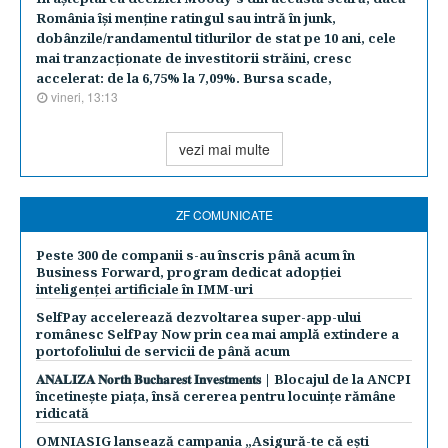
România îşi menţine ratingul sau intră în junk,
dobânzile/randamentul titlurilor de stat pe 10 ani, cele
mai tranzacţionate de investitorii străini, cresc
accelerat: de la 6,75% la 7,09%. Bursa scade,
vineri, 13:13
vezi mai multe
ZF COMUNICATE
Peste 300 de companii s-au înscris până acum în
Business Forward, program dedicat adopției
inteligenței artificiale în IMM-uri
SelfPay accelerează dezvoltarea super-app-ului
românesc SelfPay Now prin cea mai amplă extindere a
portofoliului de servicii de până acum
𝐀𝐍𝐀𝐋𝐈𝐙𝐀 𝐍𝐨𝐫𝐭𝐡 𝐁𝐮𝐜𝐡𝐚𝐫𝐞𝐬𝐭 𝐈𝐧𝐯𝐞𝐬𝐭𝐦𝐞𝐧𝐭𝐬 | Blocajul de la ANCPI
încetinește piața, însă cererea pentru locuințe rămâne
ridicată
OMNIASIG lansează campania „Asigură-te că ești