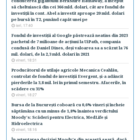
conducerea gigantului Berkshire Hathaway, a început
să cheltuiască din cei 366 mld. dolari, cât are fondul de
investiţii în cont. Abel a investit aproape 20 mld. dolari
pe bursă în T2, punând capăt unei pe
ieri, 17:40
Fondul de investiţii al Google păstrează neatins din 2023
pachetul de 7 milioane de acţiuni la UiPath, compania
condusă de Daniel Dines, deşi valoarea sa a scăzut la 76
mil. dolari, de la 2,3 mld. dolari în 2021
vineri, 18:31
Producătorul de utilaje agricole Mecanica Ceahlău,
controlat de fondul de investiţii Evergent, şi-a adâncit
pierderile la 3,8 mil. lei în primul semestru. Afacerile, în
scădere cu 31%
vineri, 18:27
Bursa de la Bucureşti coboară cu 0,6% vineri şi încheie
săptămâna cu un minus de 1,8% înaintea verdictului
Moody's: Scăderi pentru Electrica, MedLife şi
Hidroelectrica
vineri, 18:16
În aşteptarea deciziei Moody's din această seară, dacă