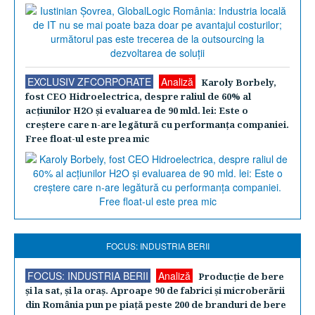
EXCLUSIV ZFCORPORATE
Analiză
Karoly Borbely,
fost CEO Hidroelectrica, despre raliul de 60% al
acţiunilor H2O şi evaluarea de 90 mld. lei: Este o
creştere care n-are legătură cu performanţa companiei.
Free float-ul este prea mic
FOCUS: INDUSTRIA BERII
FOCUS: INDUSTRIA BERII
Analiză
Producţie de bere
şi la sat, şi la oraş. Aproape 90 de fabrici şi microberării
din România pun pe piaţă peste 200 de branduri de bere