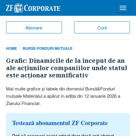
Desch
meniu
Abonare
Cont
HOME
BURSE-FONDURI MUTUALE
Grafic: Dinamicile de la început de an
ale acţiunilor companiilor unde statul
este acţionar semnificativ
Mai multe grafice şi tabele din domeniul Bursă&Fonduri
mutuale Materialul a apărut în ediţia din 12 ianuarie 2026 a
Ziarului Financiar.
Testează abonamentul ZF Corporate
Poți să accesezi acest articol doar dacă ești abonat