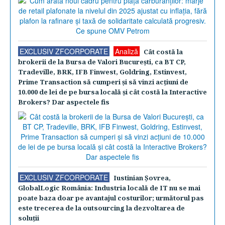
EXCLUSIV ZFCORPORATE
Analiză
Cât costă la
brokerii de la Bursa de Valori Bucureşti, ca BT CP,
Tradeville, BRK, IFB Finwest, Goldring, Estinvest,
Prime Transaction să cumperi şi să vinzi acţiuni de
10.000 de lei de pe bursa locală şi cât costă la Interactive
Brokers? Dar aspectele fis
EXCLUSIV ZFCORPORATE
Iustinian Şovrea,
GlobalLogic România: Industria locală de IT nu se mai
poate baza doar pe avantajul costurilor; următorul pas
este trecerea de la outsourcing la dezvoltarea de
soluţii