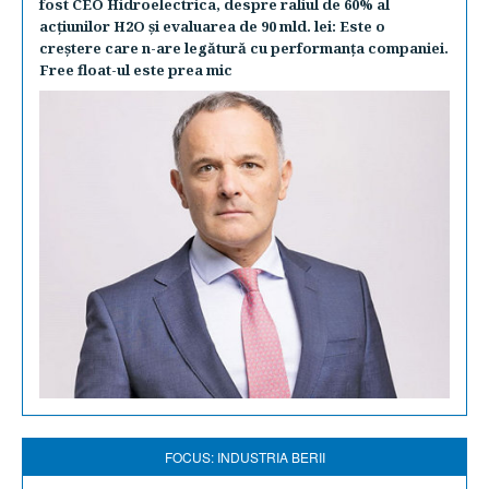
fost CEO Hidroelectrica, despre raliul de 60% al
acţiunilor H2O şi evaluarea de 90 mld. lei: Este o
creştere care n-are legătură cu performanţa companiei.
Free float-ul este prea mic
FOCUS: INDUSTRIA BERII