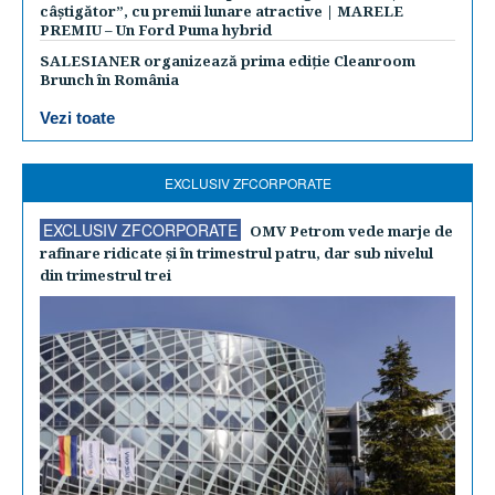
câștigător”, cu premii lunare atractive | MARELE
PREMIU – Un Ford Puma hybrid
SALESIANER organizează prima ediție Cleanroom
Brunch în România
Vezi toate
EXCLUSIV ZFCORPORATE
EXCLUSIV ZFCORPORATE
OMV Petrom vede marje de
rafinare ridicate şi în trimestrul patru, dar sub nivelul
din trimestrul trei