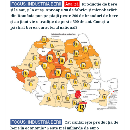
FOCUS: INDUSTRIA BERII
Analiză
Producţie de bere
şi la sat, şi la oraş. Aproape 90 de fabrici şi microberării
din România pun pe piaţă peste 200 de branduri de bere
şi au ţinut vie o tradiţie de peste 300 de ani. Cum şi-a
păstrat berea caracterul naţional?
FOCUS: INDUSTRIA BERII
Cât cântăreşte producţia de
bere în economie? Peste trei miliarde de euro