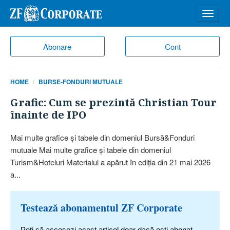
Desch
meniu
Abonare
Cont
HOME
BURSE-FONDURI MUTUALE
Grafic: Cum se prezintă Christian Tour
înainte de IPO
Mai multe grafice şi tabele din domeniul Bursă&Fonduri
mutuale Mai multe grafice şi tabele din domeniul
Turism&Hoteluri Materialul a apărut în ediţia din 21 mai 2026
a...
Testează abonamentul ZF Corporate
Poți să accesezi acest articol doar dacă ești abonat