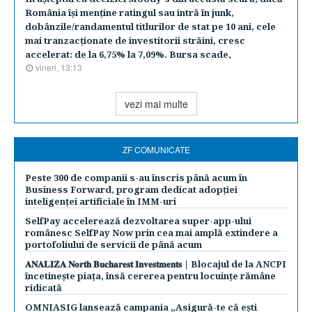
România îşi menţine ratingul sau intră în junk,
dobânzile/randamentul titlurilor de stat pe 10 ani, cele
mai tranzacţionate de investitorii străini, cresc
accelerat: de la 6,75% la 7,09%. Bursa scade,
vineri, 13:13
vezi mai multe
ZF COMUNICATE
Peste 300 de companii s-au înscris până acum în
Business Forward, program dedicat adopției
inteligenței artificiale în IMM-uri
SelfPay accelerează dezvoltarea super-app-ului
românesc SelfPay Now prin cea mai amplă extindere a
portofoliului de servicii de până acum
𝐀𝐍𝐀𝐋𝐈𝐙𝐀 𝐍𝐨𝐫𝐭𝐡 𝐁𝐮𝐜𝐡𝐚𝐫𝐞𝐬𝐭 𝐈𝐧𝐯𝐞𝐬𝐭𝐦𝐞𝐧𝐭𝐬 | Blocajul de la ANCPI
încetinește piața, însă cererea pentru locuințe rămâne
ridicată
OMNIASIG lansează campania „Asigură-te că ești