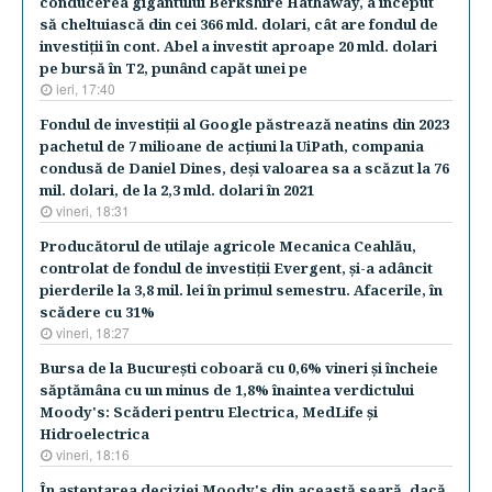
conducerea gigantului Berkshire Hathaway, a început
să cheltuiască din cei 366 mld. dolari, cât are fondul de
investiţii în cont. Abel a investit aproape 20 mld. dolari
pe bursă în T2, punând capăt unei pe
ieri, 17:40
Fondul de investiţii al Google păstrează neatins din 2023
pachetul de 7 milioane de acţiuni la UiPath, compania
condusă de Daniel Dines, deşi valoarea sa a scăzut la 76
mil. dolari, de la 2,3 mld. dolari în 2021
vineri, 18:31
Producătorul de utilaje agricole Mecanica Ceahlău,
controlat de fondul de investiţii Evergent, şi-a adâncit
pierderile la 3,8 mil. lei în primul semestru. Afacerile, în
scădere cu 31%
vineri, 18:27
Bursa de la Bucureşti coboară cu 0,6% vineri şi încheie
săptămâna cu un minus de 1,8% înaintea verdictului
Moody's: Scăderi pentru Electrica, MedLife şi
Hidroelectrica
vineri, 18:16
În aşteptarea deciziei Moody's din această seară, dacă