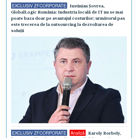
EXCLUSIV ZFCORPORATE
Iustinian Şovrea,
GlobalLogic România: Industria locală de IT nu se mai
poate baza doar pe avantajul costurilor; următorul pas
este trecerea de la outsourcing la dezvoltarea de
soluţii
EXCLUSIV ZFCORPORATE
Analiză
Karoly Borbely,