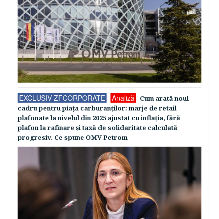
EXCLUSIV ZFCORPORATE
Analiză
Cum arată noul
cadru pentru piaţa carburanţilor: marje de retail
plafonate la nivelul din 2025 ajustat cu inflaţia, fără
plafon la rafinare şi taxă de solidaritate calculată
progresiv. Ce spune OMV Petrom