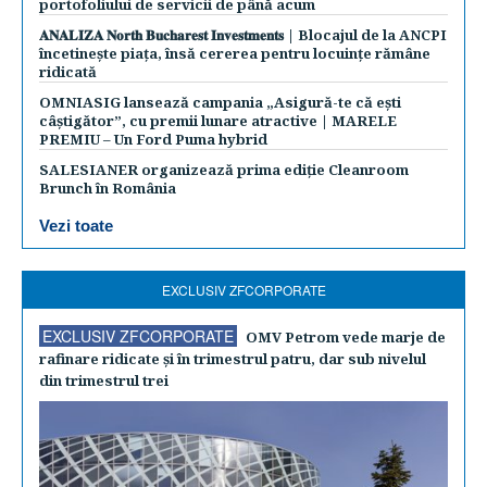
portofoliului de servicii de până acum
𝐀𝐍𝐀𝐋𝐈𝐙𝐀 𝐍𝐨𝐫𝐭𝐡 𝐁𝐮𝐜𝐡𝐚𝐫𝐞𝐬𝐭 𝐈𝐧𝐯𝐞𝐬𝐭𝐦𝐞𝐧𝐭𝐬 | Blocajul de la ANCPI
încetinește piața, însă cererea pentru locuințe rămâne
ridicată
OMNIASIG lansează campania „Asigură-te că ești
câștigător”, cu premii lunare atractive | MARELE
PREMIU – Un Ford Puma hybrid
SALESIANER organizează prima ediție Cleanroom
Brunch în România
Vezi toate
EXCLUSIV ZFCORPORATE
EXCLUSIV ZFCORPORATE
OMV Petrom vede marje de
rafinare ridicate şi în trimestrul patru, dar sub nivelul
din trimestrul trei