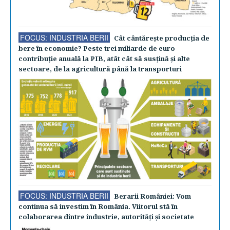
FOCUS: INDUSTRIA BERII
Cât cântăreşte producţia de
bere în economie? Peste trei miliarde de euro
contribuţie anuală la PIB, atât cât să susţină şi alte
sectoare, de la agricultură până la transporturi
FOCUS: INDUSTRIA BERII
Berarii României: Vom
continua să investim în România. Viitorul stă în
colaborarea dintre industrie, autorităţi şi societate