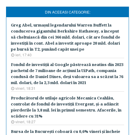
DIN ACEEASI CATEGORIE:
Greg Abel, urmaşul legendarului Warren Buffett la
conducerea gigantului Berkshire Hathaway, a început
să cheltuiască din cei 366 mld. dolari, cât are fondul de
investiţii în cont. Abel a investit aproape 20 mld. dolari
pe bursă în T2, punând capăt unei pe
ieri, 17:40
Fondul de investiţii al Google păstrează neatins din 2023
pachetul de 7 milioane de acţiuni la UiPath, compania
condusă de Daniel Dines, deşi valoarea sa a scăzut la 76
mil. dolari, de la 2,3 mld. dolari în 2021
vineri, 18:31
Producătorul de utilaje agricole Mecanica Ceahlău,
controlat de fondul de investiţii Evergent, şi-a adâncit
pierderile la 3,8 mil. lei în primul semestru. Afacerile, în
scădere cu 31%
vineri, 18:27
Bursa de la Bucureşti coboară cu 0,6% vineri şi încheie