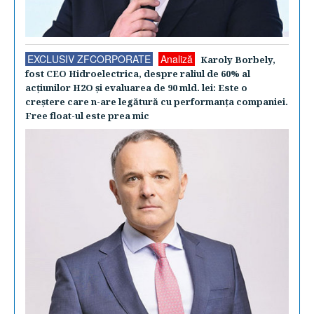
EXCLUSIV ZFCORPORATE
Analiză
Karoly Borbely,
fost CEO Hidroelectrica, despre raliul de 60% al
acţiunilor H2O şi evaluarea de 90 mld. lei: Este o
creştere care n-are legătură cu performanţa companiei.
Free float-ul este prea mic