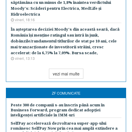
săptămâna cu un minus de 1,8% înaintea verdictului
Moody's: Scăderi pentru Electrica, MedLife şi
Hidroelectrica
vineri, 18:16
În aşteptarea deciziei Moody's din această seară, dacă
România îşi menţine ratingul sau intră în junk,
dobânzile/randamentul titlurilor de stat pe 10 ani, cele
mai tranzacţionate de investitorii străini, cresc
accelerat: de la 6,75% la 7,09%. Bursa scade,
vineri, 13:13
vezi mai multe
ZF COMUNICATE
Peste 300 de companii s-au înscris până acum în
Business Forward, program dedicat adopției
inteligenței artificiale în IMM-uri
SelfPay accelerează dezvoltarea super-app-ului
românesc SelfPay Now prin cea mai amplă extindere a