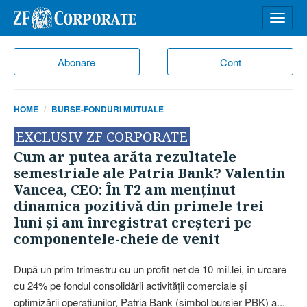
Desch
meniu
Abonare
Cont
HOME
BURSE-FONDURI MUTUALE
EXCLUSIV ZF CORPORATE
Cum ar putea arăta rezultatele
semestriale ale Patria Bank? Valentin
Vancea, CEO: În T2 am menţinut
dinamica pozitivă din primele trei
luni şi am înregistrat creşteri pe
componentele-cheie de venit
După un prim trimestru cu un profit net de 10 mil.lei, în urcare
cu 24% pe fondul consolidării activităţii comerciale şi
optimizării operaţiunilor, Patria Bank (simbol bursier PBK) a...