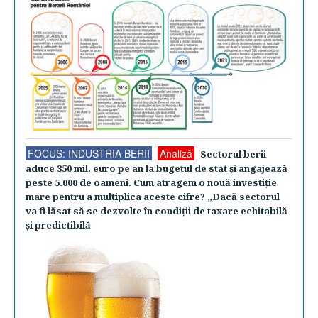
FOCUS: INDUSTRIA BERII
Analiză
Sectorul berii
aduce 350 mil. euro pe an la bugetul de stat şi angajează
peste 5.000 de oameni. Cum atragem o nouă investiţie
mare pentru a multiplica aceste cifre? „Dacă sectorul
va fi lăsat să se dezvolte în condiţii de taxare echitabilă
şi predictibilă