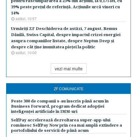
pentru răscumpărarea a 23% din acţiuni, la 0,175 lei, cu
39% peste preţul de referinţă. Acţiunile urcă vineri cu
14%
astăzi, 10:57
Urmăriţi ZF Deschiderea de astăzi, 7 august. Remus
Dănilă, Swiss Capital, despre impactul crizei energiei
asupra companiilor listate, despre Neptun Deep şi
despre cât ţine imunitatea pieţei la politic
astăzi, 10:00
vezi mai multe
ZF COMUNICATE
Peste 300 de companii s-au înscris până acum în
Business Forward, program dedicat adopției
inteligenței artificiale în IMM-uri
SelfPay accelerează dezvoltarea super-app-ului
românesc SelfPay Now prin cea mai amplă extindere a
portofoliului de servicii de până acum