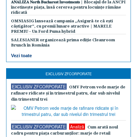
𝐀𝐍𝐀𝐋𝐈𝐙𝐀 𝐍𝐨𝐫𝐭𝐡 𝐁𝐮𝐜𝐡𝐚𝐫𝐞𝐬𝐭 𝐈𝐧𝐯𝐞𝐬𝐭𝐦𝐞𝐧𝐭𝐬 | Blocajul de la ANCPI
încetinește piața, însă cererea pentru locuințe rămâne
ridicată
OMNIASIG lansează campania „Asigură-te că ești
câștigător”, cu premii lunare atractive | MARELE
PREMIU – Un Ford Puma hybrid
SALESIANER organizează prima ediție Cleanroom
Brunch în România
Vezi toate
EXCLUSIV ZFCORPORATE
EXCLUSIV ZFCORPORATE
OMV Petrom vede marje de
rafinare ridicate şi în trimestrul patru, dar sub nivelul
din trimestrul trei
EXCLUSIV ZFCORPORATE
Analiză
Cum arată noul
cadru pentru piaţa carburanţilor: marje de retail