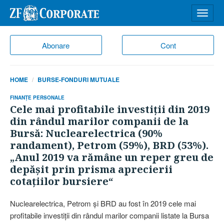
Desch
meniu
Abonare
Cont
HOME
BURSE-FONDURI MUTUALE
FINANŢE PERSONALE
Cele mai profitabile investiţii din 2019
din rândul marilor companii de la
Bursă: Nuclearelectrica (90%
randament), Petrom (59%), BRD (53%).
„Anul 2019 va rămâne un reper greu de
depăşit prin prisma aprecierii
cotaţiilor bursiere“
Nuclearelectrica, Petrom şi BRD au fost în 2019 cele mai
profitabile in­vestiţii din rândul mari­lor companii listate la Bursa