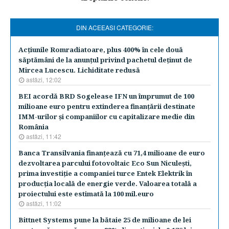
DIN ACEEASI CATEGORIE:
Acţiunile Romradiatoare, plus 400% în cele două
săptămâni de la anunţul privind pachetul deţinut de
Mircea Lucescu. Lichiditate redusă
astăzi, 12:02
BEI acordă BRD Sogelease IFN un împrumut de 100
milioane euro pentru extinderea finanţării destinate
IMM-urilor şi companiilor cu capitalizare medie din
România
astăzi, 11:42
Banca Transilvania finanţează cu 71,4 milioane de euro
dezvoltarea parcului fotovoltaic Eco Sun Niculeşti,
prima investiţie a companiei turce Entek Elektrik în
producţia locală de energie verde. Valoarea totală a
proiectului este estimată la 100 mil.euro
astăzi, 11:02
Bittnet Systems pune la bătaie 25 de milioane de lei