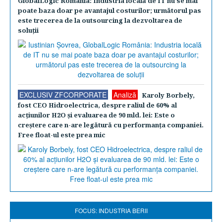
GlobalLogic România: Industria locală de IT nu se mai
poate baza doar pe avantajul costurilor; următorul pas
este trecerea de la outsourcing la dezvoltarea de
soluţii
EXCLUSIV ZFCORPORATE
Analiză
Karoly Borbely,
fost CEO Hidroelectrica, despre raliul de 60% al
acţiunilor H2O şi evaluarea de 90 mld. lei: Este o
creştere care n-are legătură cu performanţa companiei.
Free float-ul este prea mic
FOCUS: INDUSTRIA BERII