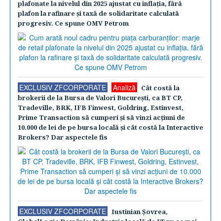
plafonate la nivelul din 2025 ajustat cu inflaţia, fără
plafon la rafinare şi taxă de solidaritate calculată
progresiv. Ce spune OMV Petrom
EXCLUSIV ZFCORPORATE
Analiză
Cât costă la
brokerii de la Bursa de Valori Bucureşti, ca BT CP,
Tradeville, BRK, IFB Finwest, Goldring, Estinvest,
Prime Transaction să cumperi şi să vinzi acţiuni de
10.000 de lei de pe bursa locală şi cât costă la Interactive
Brokers? Dar aspectele fis
EXCLUSIV ZFCORPORATE
Iustinian Şovrea,