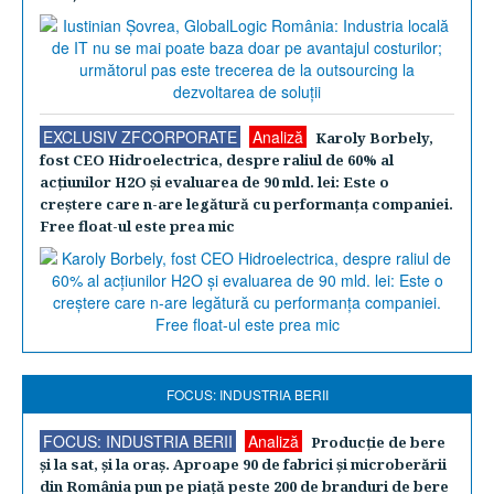
EXCLUSIV ZFCORPORATE
Analiză
Karoly Borbely,
fost CEO Hidroelectrica, despre raliul de 60% al
acţiunilor H2O şi evaluarea de 90 mld. lei: Este o
creştere care n-are legătură cu performanţa companiei.
Free float-ul este prea mic
FOCUS: INDUSTRIA BERII
FOCUS: INDUSTRIA BERII
Analiză
Producţie de bere
şi la sat, şi la oraş. Aproape 90 de fabrici şi microberării
din România pun pe piaţă peste 200 de branduri de bere