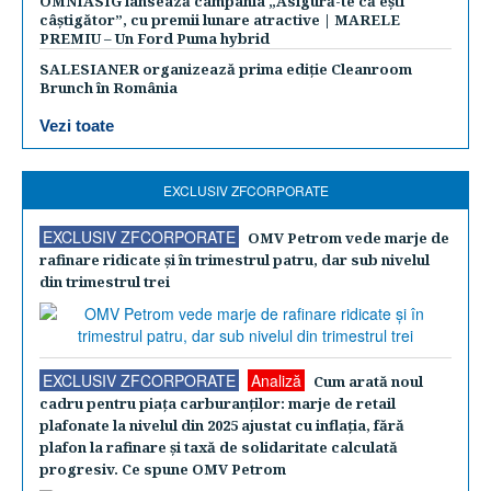
OMNIASIG lansează campania „Asigură-te că ești
câștigător”, cu premii lunare atractive | MARELE
PREMIU – Un Ford Puma hybrid
SALESIANER organizează prima ediție Cleanroom
Brunch în România
Vezi toate
EXCLUSIV ZFCORPORATE
EXCLUSIV ZFCORPORATE
OMV Petrom vede marje de
rafinare ridicate şi în trimestrul patru, dar sub nivelul
din trimestrul trei
EXCLUSIV ZFCORPORATE
Analiză
Cum arată noul
cadru pentru piaţa carburanţilor: marje de retail
plafonate la nivelul din 2025 ajustat cu inflaţia, fără
plafon la rafinare şi taxă de solidaritate calculată
progresiv. Ce spune OMV Petrom