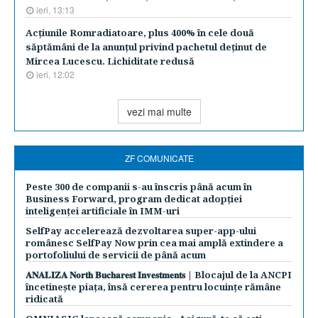
ieri, 13:13
Acţiunile Romradiatoare, plus 400% în cele două
săptămâni de la anunţul privind pachetul deţinut de
Mircea Lucescu. Lichiditate redusă
ieri, 12:02
vezi mai multe
ZF COMUNICATE
Peste 300 de companii s-au înscris până acum în
Business Forward, program dedicat adopției
inteligenței artificiale în IMM-uri
SelfPay accelerează dezvoltarea super-app-ului
românesc SelfPay Now prin cea mai amplă extindere a
portofoliului de servicii de până acum
𝐀𝐍𝐀𝐋𝐈𝐙𝐀 𝐍𝐨𝐫𝐭𝐡 𝐁𝐮𝐜𝐡𝐚𝐫𝐞𝐬𝐭 𝐈𝐧𝐯𝐞𝐬𝐭𝐦𝐞𝐧𝐭𝐬 | Blocajul de la ANCPI
încetinește piața, însă cererea pentru locuințe rămâne
ridicată