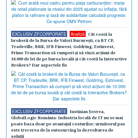
EXCLUSIV ZFCORPORATE
Analiză
Cât costă la
brokerii de la Bursa de Valori Bucureşti, ca BT CP,
Tradeville, BRK, IFB Finwest, Goldring, Estinvest,
Prime Transaction să cumperi şi să vinzi acţiuni de
10.000 de lei de pe bursa locală şi cât costă la Interactive
Brokers? Dar aspectele fis
EXCLUSIV ZFCORPORATE
Iustinian Şovrea,
GlobalLogic România: Industria locală de IT nu se mai
poate baza doar pe avantajul costurilor; următorul pas
este trecerea de la outsourcing la dezvoltarea de
soluţii