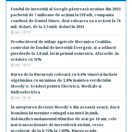
Fondul de investiţii al Google păstrează neatins din 2023
pachetul de 7 milioane de acţiuni la UiPath, compania
condusă de Daniel Dines, deşi valoarea sa a scăzut la 76
mil. dolari, de la 2,3 mld. dolari în 2021
ieri, 18:31
Producătorul de utilaje agricole Mecanica Ceahlău,
controlat de fondul de investiţii Evergent, şi-a adâncit
pierderile la 3,8 mil. lei în primul semestru. Afacerile, în
scădere cu 31%
ieri, 18:27
Bursa de la Bucureşti coboară cu 0,6% vineri şi încheie
săptămâna cu un minus de 1,8% înaintea verdictului
Moody's: Scăderi pentru Electrica, MedLife şi
Hidroelectrica
ieri, 18:16
În aşteptarea deciziei Moody's din această seară, dacă
România îşi menţine ratingul sau intră în junk,
dobânzile/randamentul titlurilor de stat pe 10 ani, cele
mai tranzacţionate de investitorii străini, cresc
accelerat: de la 6,75% la 7,09%. Bursa scade,