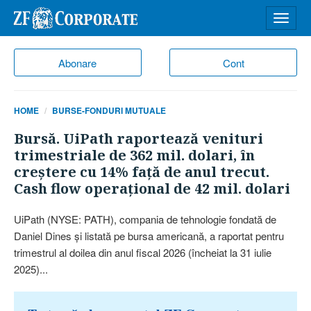
Desch
meniu
Abonare
Cont
HOME
BURSE-FONDURI MUTUALE
Bursă. UiPath raportează venituri
trimestriale de 362 mil. dolari, în
creştere cu 14% faţă de anul trecut.
Cash flow operaţional de 42 mil. dolari
UiPath (NYSE: PATH), compania de tehnologie fondată de
Daniel Dines şi listată pe bursa americană, a raportat pentru
trimestrul al doilea din anul fiscal 2026 (încheiat la 31 iulie
2025)...