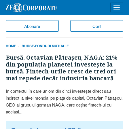
Desch
meniu
Abonare
Cont
HOME
BURSE-FONDURI MUTUALE
Bursă. Octavian Pătraşcu, NAGA: 21%
din populaţia planetei investeşte la
bursă. Fintech-urile cresc de trei ori
mai repede decât industria bancară
În contextul în care un om din cinci investeşte direct sau
indirect la nivel mondial pe piaţa de capital, Octavian Pătraşcu,
CEO al grupului german NAGA, care deţine fintech-ul cu
acelaşi...