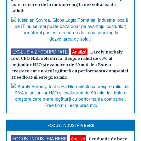
este trecerea de la outsourcing la dezvoltarea de
soluţii
EXCLUSIV ZFCORPORATE
Analiză
Karoly Borbely,
fost CEO Hidroelectrica, despre raliul de 60% al
acţiunilor H2O şi evaluarea de 90 mld. lei: Este o
creştere care n-are legătură cu performanţa companiei.
Free float-ul este prea mic
FOCUS: INDUSTRIA BERII
FOCUS: INDUSTRIA BERII
Analiză
Producţie de bere