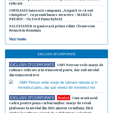
ridicată
OMNIASIG lansează campania „Asigură-te că ești
câștigător”, cu premii lunare atractive | MARELE
PREMIU – Un Ford Puma hybrid
SALESIANER organizează prima ediție Cleanroom
Brunch în România
Vezi toate
EXCLUSIV ZFCORPORATE
EXCLUSIV ZFCORPORATE
OMV Petrom vede marje de
rafinare ridicate şi în trimestrul patru, dar sub nivelul
din trimestrul trei
EXCLUSIV ZFCORPORATE
Analiză
Cum arată noul
cadru pentru piaţa carburanţilor: marje de retail
plafonate la nivelul din 2025 ajustat cu inflaţia, fără