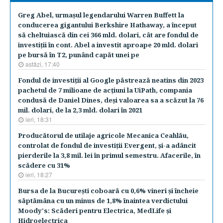
Greg Abel, urmaşul legendarului Warren Buffett la
conducerea gigantului Berkshire Hathaway, a început
să cheltuiască din cei 366 mld. dolari, cât are fondul de
investiţii în cont. Abel a investit aproape 20 mld. dolari
pe bursă în T2, punând capăt unei pe
astăzi, 17:40
Fondul de investiţii al Google păstrează neatins din 2023
pachetul de 7 milioane de acţiuni la UiPath, compania
condusă de Daniel Dines, deşi valoarea sa a scăzut la 76
mil. dolari, de la 2,3 mld. dolari în 2021
ieri, 18:31
Producătorul de utilaje agricole Mecanica Ceahlău,
controlat de fondul de investiţii Evergent, şi-a adâncit
pierderile la 3,8 mil. lei în primul semestru. Afacerile, în
scădere cu 31%
ieri, 18:27
Bursa de la Bucureşti coboară cu 0,6% vineri şi încheie
săptămâna cu un minus de 1,8% înaintea verdictului
Moody's: Scăderi pentru Electrica, MedLife şi
Hidroelectrica