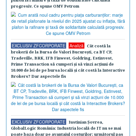
plafon la rafinare şi taxă de solidaritate calculată
progresiv. Ce spune OMV Petrom
EXCLUSIV ZFCORPORATE
Analiză
Cât costă la
brokerii de la Bursa de Valori Bucureşti, ca BT CP,
Tradeville, BRK, IFB Finwest, Goldring, Estinvest,
Prime Transaction să cumperi şi să vinzi acţiuni de
10.000 de lei de pe bursa locală şi cât costă la Interactive
Brokers? Dar aspectele fis
EXCLUSIV ZFCORPORATE
Iustinian Şovrea,
GlobalLogic România: Industria locală de IT nu se mai
poate baza doar pe avantajul costurilor; următorul pas