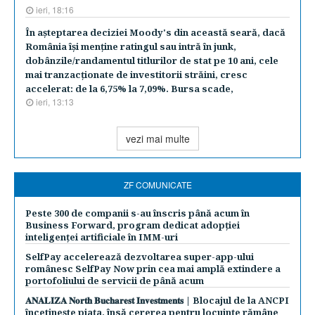
ieri, 18:16
În aşteptarea deciziei Moody's din această seară, dacă
România îşi menţine ratingul sau intră în junk,
dobânzile/randamentul titlurilor de stat pe 10 ani, cele
mai tranzacţionate de investitorii străini, cresc
accelerat: de la 6,75% la 7,09%. Bursa scade,
ieri, 13:13
vezi mai multe
ZF COMUNICATE
Peste 300 de companii s-au înscris până acum în
Business Forward, program dedicat adopției
inteligenței artificiale în IMM-uri
SelfPay accelerează dezvoltarea super-app-ului
românesc SelfPay Now prin cea mai amplă extindere a
portofoliului de servicii de până acum
𝐀𝐍𝐀𝐋𝐈𝐙𝐀 𝐍𝐨𝐫𝐭𝐡 𝐁𝐮𝐜𝐡𝐚𝐫𝐞𝐬𝐭 𝐈𝐧𝐯𝐞𝐬𝐭𝐦𝐞𝐧𝐭𝐬 | Blocajul de la ANCPI
încetinește piața, însă cererea pentru locuințe rămâne