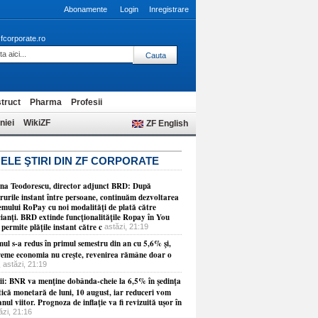
Abonamente
Login
Inregistrare
fcorporate.ro
truct
Pharma
Profesii
niei
WikiZF
ZF English
ELE ŞTIRI DIN ZF CORPORATE
na Teodorescu, director adjunct BRD: După
rurile instant între persoane, continuăm dezvoltarea
temului RoPay cu noi modalităţi de plată către
ianţi. BRD extinde funcţionalităţile Ropay în You
permite plăţile instant către c
astăzi, 21:19
ul s-a redus în primul semestru din an cu 5,6% şi,
reme economia nu creşte, revenirea rămâne doar o
ă
astăzi, 21:19
tii: BNR va menţine dobânda-cheie la 6,5% în şedinţa
tică monetară de luni, 10 august, iar reduceri vom
nul viitor. Prognoza de inflaţie va fi revizuită uşor în
ăzi, 21:16