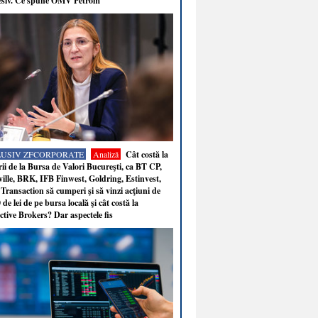
esiv. Ce spune OMV Petrom
LUSIV ZFCORPORATE
Analiză
Cât costă la
ii de la Bursa de Valori Bucureşti, ca BT CP,
ille, BRK, IFB Finwest, Goldring, Estinvest,
Transaction să cumperi şi să vinzi acţiuni de
 de lei de pe bursa locală şi cât costă la
ctive Brokers? Dar aspectele fis