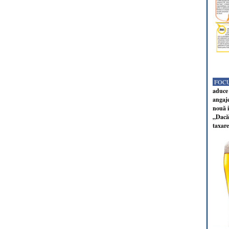
FOCU
aduce 
angaj
nouă i
„Dacă 
taxare