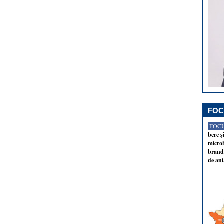
FOC
FOCU
bere ş
microb
brandu
de ani