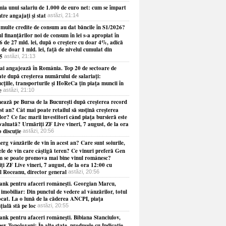
ia unui salariu de 1.000 de euro net: cum se împart
ntre angajaţi şi stat
astăzi, 21:14
 multe credite de consum au dat băncile în S1/2026?
 finanţărilor noi de consum în lei s-a apropiat în
6 de 27 mld. lei, după o creştere cu doar 4%, adică
 de doar 1 mld. lei, faţă de nivelul cumulat din
5
astăzi, 21:13
ai angajează în România. Top 20 de sectoare de
ate după creşterea numărului de salariaţi:
cţiile, transporturile şi HoReCa ţin piaţa muncii în
e
astăzi, 21:10
ează pe Bursa de la Bucureşti după creşterea record
st an? Cât mai poate retailul să susţină creşterea
lor? Ce fac marii investitori când piaţa bursieră este
valuată? Urmăriţi ZF Live vineri, 7 august, de la ora
o discuţie
astăzi, 20:56
rg vânzările de vin în acest an? Care sunt soiurile,
ele de vin care câştigă teren? Ce vinuri preferă Gen
 se poate promova mai bine vinul românesc?
i ZF Live vineri, 7 august, de la ora 12:00 cu
l Roceanu, director general
astăzi, 20:56
nk pentru afaceri româneşti. Georgian Marcu,
imobiliar: Din punctul de vedere al vânzărilor, totul
locat. La o lună de la căderea ANCPI, piaţa
ţială stă pe loc
astăzi, 20:55
nk pentru afaceri româneşti. Bibiana Stanciulov,
x Topoloveni: În alte state, produsele cu Indicaţie