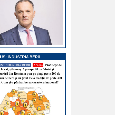
US: INDUSTRIA BERII
S: INDUSTRIA BERII
Analiză
Producţie de
i la sat, şi la oraş. Aproape 90 de fabrici şi
erării din România pun pe piaţă peste 200 de
ri de bere şi au ţinut vie o tradiţie de peste 300
. Cum şi-a păstrat berea caracterul naţional?