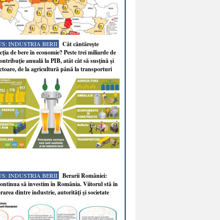
S: INDUSTRIA BERII
Cât cântăreşte
ţia de bere în economie? Peste trei miliarde de
ontribuţie anuală la PIB, atât cât să susţină şi
ectoare, de la agricultură până la transporturi
S: INDUSTRIA BERII
Berarii României:
ntinua să investim în România. Viitorul stă în
rarea dintre industrie, autorităţi şi societate