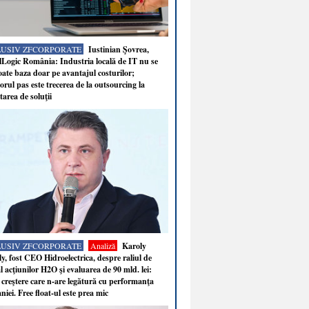
LUSIV ZFCORPORATE
Iustinian Şovrea,
Logic România: Industria locală de IT nu se
ate baza doar pe avantajul costurilor;
rul pas este trecerea de la outsourcing la
tarea de soluţii
LUSIV ZFCORPORATE
Analiză
Karoly
y, fost CEO Hidroelectrica, despre raliul de
 acţiunilor H2O şi evaluarea de 90 mld. lei:
 creştere care n-are legătură cu performanţa
iei. Free float-ul este prea mic