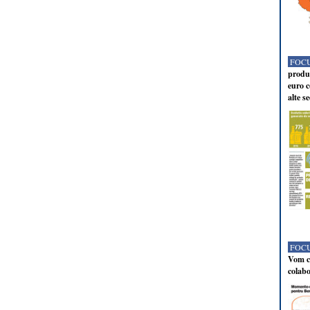
FOCU
produc
euro c
alte s
FOCU
Vom co
colabo