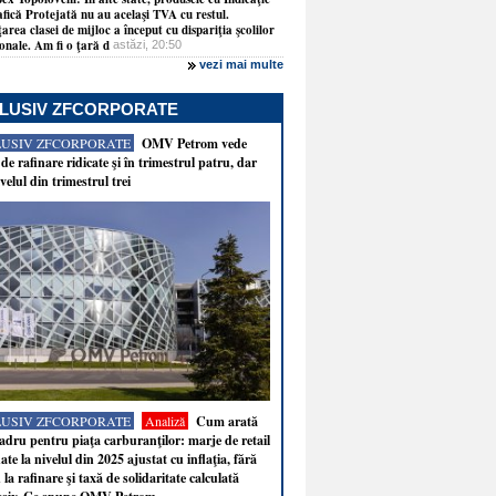
fică Protejată nu au acelaşi TVA cu restul.
ţarea clasei de mijloc a început cu dispariţia şcolilor
onale. Am fi o ţară d
astăzi, 20:50
vezi mai multe
LUSIV ZFCORPORATE
LUSIV ZFCORPORATE
OMV Petrom vede
de rafinare ridicate şi în trimestrul patru, dar
velul din trimestrul trei
LUSIV ZFCORPORATE
Analiză
Cum arată
adru pentru piaţa carburanţilor: marje de retail
ate la nivelul din 2025 ajustat cu inflaţia, fără
 la rafinare şi taxă de solidaritate calculată