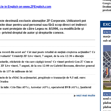
Geogra
Desfiin
icle in English on www.ZFEnglish.com
profesi
ste destinată exclusiv abonaţilor ZF Corporate. Utilizatorii pot
EXC
site doar pentru uzul personal sau fără scop direct ori indirect
e sunt protejate de către Legea nr. 8/1996, cu modificările şi
EXC
- privind dreptul de autor şi drepturile conexe.
marje 
sub ni
 record din acest an? Cât mai poate retailul să susţină creşterea acţiunilor? Ce
aevaluată? Urmăriţi ZF Live vineri, 7 august, de la ora 12:30 o discuţie
oiurile, etichetele de vin care câştigă teren? Ce vinuri preferă Gen Z? Cum se
F Live vineri, 7 august, de la ora 12:00 cu Gabriel Roceanu, director general
e de 137 de milioane de lei
anciu de la eMAG în acţionariat, pregăteşte o tranzacţie de 9,5 mil. euro:
x Oradea
t în iulie: Cris-Tim (45%), Aerostar (43%), operatorul BVB (41%), Şantierul
EXC
vezi mai multe
noul c
plafon
plafon