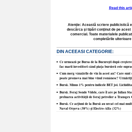
Read this art
Atenţie: Această scriere publicistică e
descărca şi tipări conţinut de pe acest 
comercial. Toate materialele publicat
completările ulterioare 
DIN ACEEASI CATEGORIE:
Ce urmează pe Bursa de la Bucureşti după creşterea
fac marii investitori când piaţa bursieră este supr
Cum merg vânzările de vin în acest an? Care sunt s
poate promova mai bine vinul românesc? Urmăriţi Z
Bursă. Minus 1% pentru indicele BET joi. Lichiditat
Bursă. Foraj Sonde Videle, care îl are pe Iulian St
preluarea activităţii de foraj petrolier a Transge
Bursă. Ce acţiuni de la Bursă au urcat cel mai mul
Naval Orşova (38%) şi Electro-Alfa (32%)