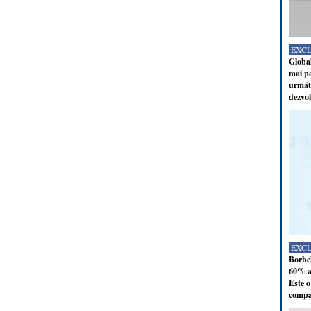
EXC
Global
mai po
următo
dezvol
EXC
Borbel
60% al
Este o
compan