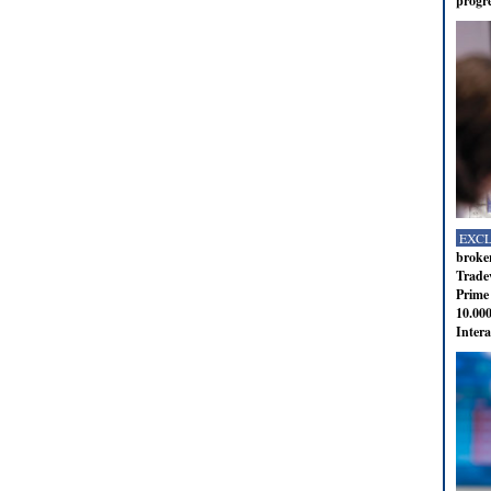
progr
EXC
broker
Tradev
Prime 
10.000
Intera