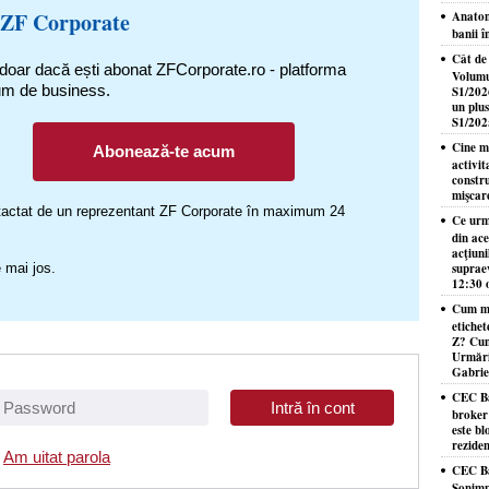
 ZF Corporate
Anatom
banii î
Cât de
 doar dacă ești abonat ZFCorporate.ro - platforma
Volumul
um de business.
S1/202
un plus
S1/202
Cine m
Abonează-te acum
activit
constru
mişcar
ontactat de un reprezentant ZF Corporate în maximum 24
Ce urm
din ace
acţiuni
 mai jos.
suprae
12:30 
Cum me
etichet
Z? Cum
Urmăriţ
Gabrie
CEC Ba
broker 
este b
reziden
Am uitat parola
CEC Ba
Sonimpe