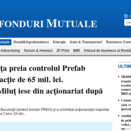
M
z
-FONDURI
UTUALE
utuale
Retail&Agrobusiness
Energie
Auto & Transporturi
Business Cons
 Advertising
Turism & Hoteluri
ZF Print
IMM
Atlasul de business al Româ
a preia controlul Prefab
ULTIM
cţie de 65 mil. lei.
Mădăli
transfe
ecosis
iluţ iese din acţionariat după
comerc
BRD şi 
Consum
câtă v
ipotez
 Bucureşti (simbol bursier PREH) şi-a schimbat acţionariatul majoritar
ia Celco SA din...
Analiş
de poli
vedea a
sus
ast