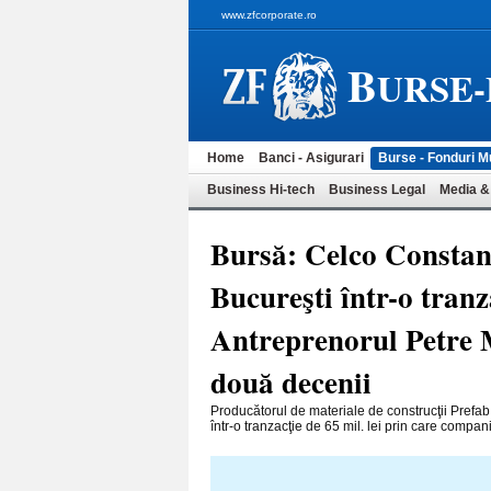
www.zfcorporate.ro
B
URSE
Home
Banci - Asigurari
Burse - Fonduri M
Business Hi-tech
Business Legal
Media &
Bursă: Celco Constanţ
Bucureşti într-o tranza
Antreprenorul Petre M
două decenii
Producătorul de materiale de construcţii Prefab
într-o tranzacţie de 65 mil. lei prin care compan