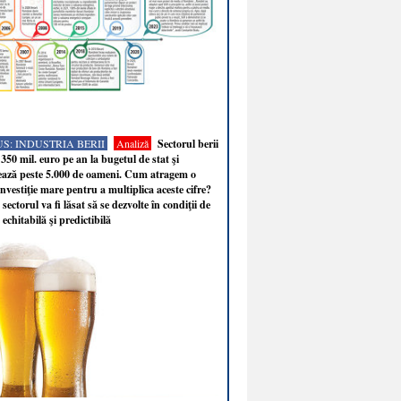
S: INDUSTRIA BERII
Analiză
Sectorul berii
350 mil. euro pe an la bugetul de stat şi
ează peste 5.000 de oameni. Cum atragem o
nvestiţie mare pentru a multiplica aceste cifre?
sectorul va fi lăsat să se dezvolte în condiţii de
 echitabilă şi predictibilă