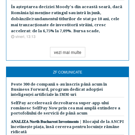
În aşteptarea deciziei Moody's din această seară, dacă
România îşi menţine ratingul sau intră în junk,
dobânzile/randamentul titlurilor de stat pe 10 ani, cele
mai tranzacţionate de investitorii străini, cresc
accelerat: de la 6,75% la 7,09%. Bursa scade,
vineri, 13:13
vezi mai multe
ZF COMUNICATE
Peste 300 de companii s-au înscris până acum în
Business Forward, program dedicat adopției
inteligenței artificiale în IMM-uri
SelfPay accelerează dezvoltarea super-app-ului
românesc SelfPay Now prin cea mai amplă extindere a
portofoliului de servicii de până acum
𝐀𝐍𝐀𝐋𝐈𝐙𝐀 𝐍𝐨𝐫𝐭𝐡 𝐁𝐮𝐜𝐡𝐚𝐫𝐞𝐬𝐭 𝐈𝐧𝐯𝐞𝐬𝐭𝐦𝐞𝐧𝐭𝐬 | Blocajul de la ANCPI
încetinește piața, însă cererea pentru locuințe rămâne
ridicată