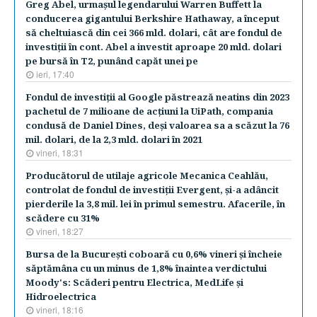
Greg Abel, urmaşul legendarului Warren Buffett la
conducerea gigantului Berkshire Hathaway, a început
să cheltuiască din cei 366 mld. dolari, cât are fondul de
investiţii în cont. Abel a investit aproape 20 mld. dolari
pe bursă în T2, punând capăt unei pe
ieri, 17:40
Fondul de investiţii al Google păstrează neatins din 2023
pachetul de 7 milioane de acţiuni la UiPath, compania
condusă de Daniel Dines, deşi valoarea sa a scăzut la 76
mil. dolari, de la 2,3 mld. dolari în 2021
vineri, 18:31
Producătorul de utilaje agricole Mecanica Ceahlău,
controlat de fondul de investiţii Evergent, şi-a adâncit
pierderile la 3,8 mil. lei în primul semestru. Afacerile, în
scădere cu 31%
vineri, 18:27
Bursa de la Bucureşti coboară cu 0,6% vineri şi încheie
săptămâna cu un minus de 1,8% înaintea verdictului
Moody's: Scăderi pentru Electrica, MedLife şi
Hidroelectrica
vineri, 18:16