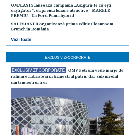
OMNIASIG lansează campania „Asigură-te că ești
câștigător”, cu premii lunare atractive | MARELE
PREMIU – Un Ford Puma hybrid
SALESIANER organizează prima ediție Cleanroom
Brunch în România
Vezi toate
EXCLUSIV ZFCORPORATE
EXCLUSIV ZFCORPORATE
OMV Petrom vede marje de
rafinare ridicate şi în trimestrul patru, dar sub nivelul
din trimestrul trei