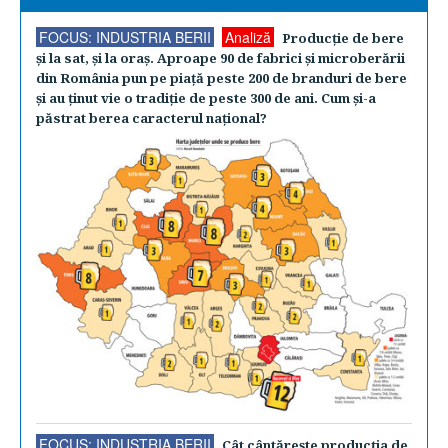
FOCUS: INDUSTRIA BERII
Analiză
Producţie de bere
şi la sat, şi la oraş. Aproape 90 de fabrici şi microberării
din România pun pe piaţă peste 200 de branduri de bere
şi au ţinut vie o tradiţie de peste 300 de ani. Cum şi-a
păstrat berea caracterul naţional?
FOCUS: INDUSTRIA BERII
Cât cântăreşte producţia de