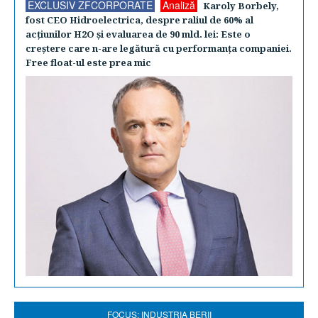
EXCLUSIV ZFCORPORATE
Analiză
Karoly Borbely,
fost CEO Hidroelectrica, despre raliul de 60% al
acţiunilor H2O şi evaluarea de 90 mld. lei: Este o
creştere care n-are legătură cu performanţa companiei.
Free float-ul este prea mic
FOCUS: INDUSTRIA BERII