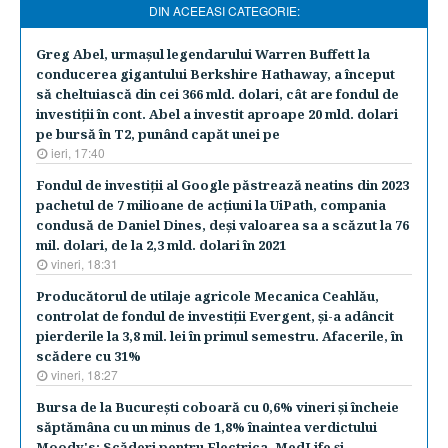
DIN ACEEASI CATEGORIE:
Greg Abel, urmaşul legendarului Warren Buffett la
conducerea gigantului Berkshire Hathaway, a început
să cheltuiască din cei 366 mld. dolari, cât are fondul de
investiţii în cont. Abel a investit aproape 20 mld. dolari
pe bursă în T2, punând capăt unei pe
ieri, 17:40
Fondul de investiţii al Google păstrează neatins din 2023
pachetul de 7 milioane de acţiuni la UiPath, compania
condusă de Daniel Dines, deşi valoarea sa a scăzut la 76
mil. dolari, de la 2,3 mld. dolari în 2021
vineri, 18:31
Producătorul de utilaje agricole Mecanica Ceahlău,
controlat de fondul de investiţii Evergent, şi-a adâncit
pierderile la 3,8 mil. lei în primul semestru. Afacerile, în
scădere cu 31%
vineri, 18:27
Bursa de la Bucureşti coboară cu 0,6% vineri şi încheie
săptămâna cu un minus de 1,8% înaintea verdictului
Moody's: Scăderi pentru Electrica, MedLife şi