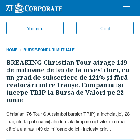
Desch
meniu
Abonare
Cont
HOME
BURSE-FONDURI MUTUALE
BREAKING Christian Tour atrage 149
de milioane de lei de la investitori, cu
un grad de subscriere de 121% şi fără
realocări între tranşe. Compania îşi
începe TRIP la Bursa de Valori pe 22
iunie
Christian '76 Tour S.A (simbol bursier TRIP) a încheiat joi, 28
mai, oferta publică iniţială derulată timp de opt zile, în urma
căreia a atras 149 de milioane de lei - inclusiv prin...