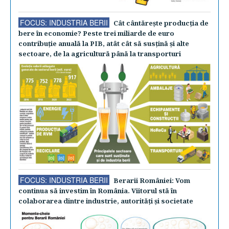
FOCUS: INDUSTRIA BERII
Cât cântăreşte producţia de
bere în economie? Peste trei miliarde de euro
contribuţie anuală la PIB, atât cât să susţină şi alte
sectoare, de la agricultură până la transporturi
FOCUS: INDUSTRIA BERII
Berarii României: Vom
continua să investim în România. Viitorul stă în
colaborarea dintre industrie, autorităţi şi societate