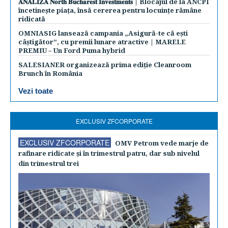
𝐀𝐍𝐀𝐋𝐈𝐙𝐀 𝐍𝐨𝐫𝐭𝐡 𝐁𝐮𝐜𝐡𝐚𝐫𝐞𝐬𝐭 𝐈𝐧𝐯𝐞𝐬𝐭𝐦𝐞𝐧𝐭𝐬 | Blocajul de la ANCPI
încetinește piața, însă cererea pentru locuințe rămâne
ridicată
OMNIASIG lansează campania „Asigură-te că ești
câștigător”, cu premii lunare atractive | MARELE
PREMIU – Un Ford Puma hybrid
SALESIANER organizează prima ediție Cleanroom
Brunch în România
Vezi toate
EXCLUSIV ZFCORPORATE
EXCLUSIV ZFCORPORATE
OMV Petrom vede marje de
rafinare ridicate şi în trimestrul patru, dar sub nivelul
din trimestrul trei