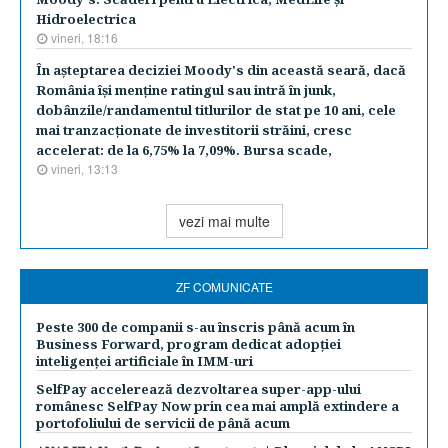
Hidroelectrica
vineri, 18:16
În aşteptarea deciziei Moody's din această seară, dacă
România îşi menţine ratingul sau intră în junk,
dobânzile/randamentul titlurilor de stat pe 10 ani, cele
mai tranzacţionate de investitorii străini, cresc
accelerat: de la 6,75% la 7,09%. Bursa scade,
vineri, 13:13
vezi mai multe
ZF COMUNICATE
Peste 300 de companii s-au înscris până acum în
Business Forward, program dedicat adopției
inteligenței artificiale în IMM-uri
SelfPay accelerează dezvoltarea super-app-ului
românesc SelfPay Now prin cea mai amplă extindere a
portofoliului de servicii de până acum