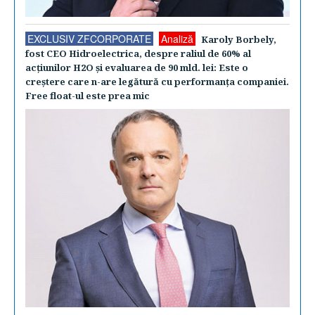
EXCLUSIV ZFCORPORATE
Analiză
Karoly Borbely,
fost CEO Hidroelectrica, despre raliul de 60% al
acţiunilor H2O şi evaluarea de 90 mld. lei: Este o
creştere care n-are legătură cu performanţa companiei.
Free float-ul este prea mic