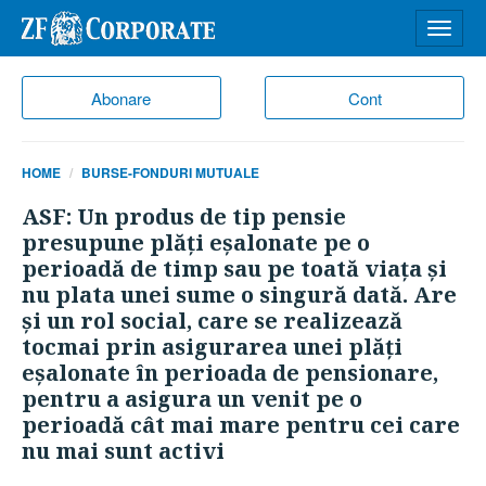
Desch
meniu
Abonare
Cont
HOME
BURSE-FONDURI MUTUALE
ASF: Un produs de tip pensie
presupune plăţi eşalonate pe o
perioadă de timp sau pe toată viaţa şi
nu plata unei sume o singură dată. Are
şi un rol social, care se realizează
tocmai prin asigurarea unei plăţi
eşalonate în perioada de pensionare,
pentru a asigura un venit pe o
perioadă cât mai mare pentru cei care
nu mai sunt activi