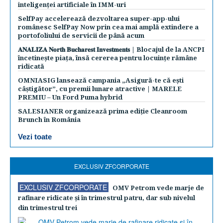
inteligenței artificiale în IMM-uri
SelfPay accelerează dezvoltarea super-app-ului
românesc SelfPay Now prin cea mai amplă extindere a
portofoliului de servicii de până acum
𝐀𝐍𝐀𝐋𝐈𝐙𝐀 𝐍𝐨𝐫𝐭𝐡 𝐁𝐮𝐜𝐡𝐚𝐫𝐞𝐬𝐭 𝐈𝐧𝐯𝐞𝐬𝐭𝐦𝐞𝐧𝐭𝐬 | Blocajul de la ANCPI
încetinește piața, însă cererea pentru locuințe rămâne
ridicată
OMNIASIG lansează campania „Asigură-te că ești
câștigător”, cu premii lunare atractive | MARELE
PREMIU – Un Ford Puma hybrid
SALESIANER organizează prima ediție Cleanroom
Brunch în România
Vezi toate
EXCLUSIV ZFCORPORATE
EXCLUSIV ZFCORPORATE
OMV Petrom vede marje de
rafinare ridicate şi în trimestrul patru, dar sub nivelul
din trimestrul trei