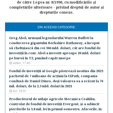
de către Legea nr. 8/1996, cu modificările şi
completările ulterioare - privind dreptul de autor şi
drepturile conexe.
DIN ACEEASI CATEGORIE:
Greg Abel, urmaşul legendarului Warren Buffett la
conducerea gigantului Berkshire Hathaway, a început
să cheltuiască din cei 366 mld. dolari, cât are fondul de
investiţii în cont. Abel a investit aproape 20 mld. dolari
pe bursă în T2, punând capăt unei pe
astăzi, 17:40
Fondul de investiţii al Google păstrează neatins din 2023
pachetul de 7 milioane de acţiuni la UiPath, compania
condusă de Daniel Dines, deşi valoarea sa a scăzut la 76
mil. dolari, de la 2,3 mld. dolari în 2021
ieri, 18:31
Producătorul de utilaje agricole Mecanica Ceahlău,
controlat de fondul de investiţii Evergent, şi-a adâncit
pierderile la 3,8 mil. lei în primul semestru. Afacerile, în