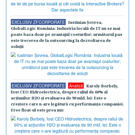
EXCLUSIV ZFCORPORATE
Iustinian Şovrea,
GlobalLogic România: Industria locală de IT nu se mai
poate baza doar pe avantajul costurilor; următorul pas
este trecerea de la outsourcing la dezvoltarea de
soluţii
EXCLUSIV ZFCORPORATE
Analiză
Karoly Borbely,
fost CEO Hidroelectrica, despre raliul de 60% al
acţiunilor H2O şi evaluarea de 90 mld. lei: Este o
creştere care n-are legătură cu performanţa companiei.
Free float-ul este prea mic