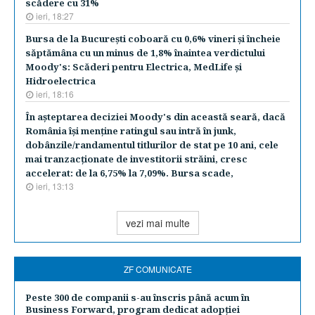
scădere cu 31%
ieri, 18:27
Bursa de la Bucureşti coboară cu 0,6% vineri şi încheie
săptămâna cu un minus de 1,8% înaintea verdictului
Moody's: Scăderi pentru Electrica, MedLife şi
Hidroelectrica
ieri, 18:16
În aşteptarea deciziei Moody's din această seară, dacă
România îşi menţine ratingul sau intră în junk,
dobânzile/randamentul titlurilor de stat pe 10 ani, cele
mai tranzacţionate de investitorii străini, cresc
accelerat: de la 6,75% la 7,09%. Bursa scade,
ieri, 13:13
vezi mai multe
ZF COMUNICATE
Peste 300 de companii s-au înscris până acum în
Business Forward, program dedicat adopției