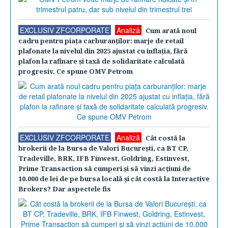
EXCLUSIV ZFCORPORATE
Analiză
Cum arată noul
cadru pentru piaţa carburanţilor: marje de retail
plafonate la nivelul din 2025 ajustat cu inflaţia, fără
plafon la rafinare şi taxă de solidaritate calculată
progresiv. Ce spune OMV Petrom
EXCLUSIV ZFCORPORATE
Analiză
Cât costă la
brokerii de la Bursa de Valori Bucureşti, ca BT CP,
Tradeville, BRK, IFB Finwest, Goldring, Estinvest,
Prime Transaction să cumperi şi să vinzi acţiuni de
10.000 de lei de pe bursa locală şi cât costă la Interactive
Brokers? Dar aspectele fis