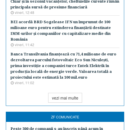
Chiar şi în sezonul vacanţelor, cheltuielile curente rămân
principala sursă de presiune financiară
vineri, 12:48
BEI acordă BRD Sogelease IFN un împrumut de 100
milioane euro pentru extinderea finanţării destinate
IMM-urilor şi companiilor cu capitalizare medie din
România
vineri, 11:42
Banca Transilvania finanţează cu 71,4 milioane de euro
dezvoltarea parcului fotovoltaic Eco Sun Niculeşti,
prima investiţie a companiei turce Entek Elektrik în
producţia locală de energie verde. Valoarea totală a
proiectului este estimată la 100 mil.euro
vineri, 11:02
vezi mai multe
ZF COMUNICATE
Peste 300 de companii s-au înscris până acum în