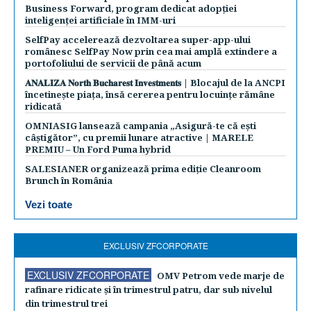
Business Forward, program dedicat adopției
inteligenței artificiale în IMM-uri
SelfPay accelerează dezvoltarea super-app-ului
românesc SelfPay Now prin cea mai amplă extindere a
portofoliului de servicii de până acum
𝐀𝐍𝐀𝐋𝐈𝐙𝐀 𝐍𝐨𝐫𝐭𝐡 𝐁𝐮𝐜𝐡𝐚𝐫𝐞𝐬𝐭 𝐈𝐧𝐯𝐞𝐬𝐭𝐦𝐞𝐧𝐭𝐬 | Blocajul de la ANCPI
încetinește piața, însă cererea pentru locuințe rămâne
ridicată
OMNIASIG lansează campania „Asigură-te că ești
câștigător”, cu premii lunare atractive | MARELE
PREMIU – Un Ford Puma hybrid
SALESIANER organizează prima ediție Cleanroom
Brunch în România
Vezi toate
EXCLUSIV ZFCORPORATE
EXCLUSIV ZFCORPORATE
OMV Petrom vede marje de
rafinare ridicate şi în trimestrul patru, dar sub nivelul
din trimestrul trei