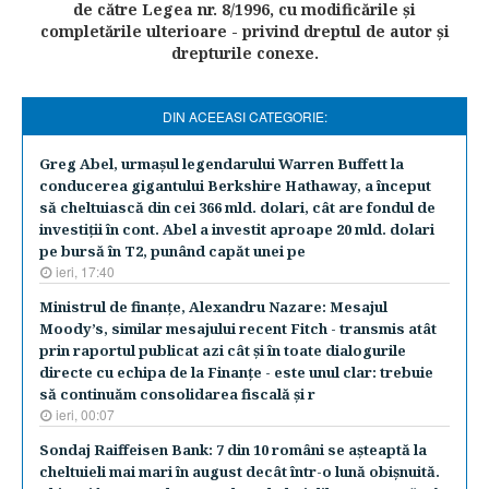
de către Legea nr. 8/1996, cu modificările şi
completările ulterioare - privind dreptul de autor şi
drepturile conexe.
DIN ACEEASI CATEGORIE:
Greg Abel, urmaşul legendarului Warren Buffett la
conducerea gigantului Berkshire Hathaway, a început
să cheltuiască din cei 366 mld. dolari, cât are fondul de
investiţii în cont. Abel a investit aproape 20 mld. dolari
pe bursă în T2, punând capăt unei pe
ieri, 17:40
Ministrul de finanţe, Alexandru Nazare: Mesajul
Moody’s, similar mesajului recent Fitch - transmis atât
prin raportul publicat azi cât şi în toate dialogurile
directe cu echipa de la Finanţe - este unul clar: trebuie
să continuăm consolidarea fiscală şi r
ieri, 00:07
Sondaj Raiffeisen Bank: 7 din 10 români se aşteaptă la
cheltuieli mai mari în august decât într-o lună obişnuită.