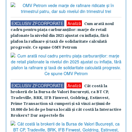
EXCLUSIV ZFCORPORATE
Analiză
Cum arată noul
cadru pentru piaţa carburanţilor: marje de retail
plafonate la nivelul din 2025 ajustat cu inflaţia, fără
plafon la rafinare şi taxă de solidaritate calculată
progresiv. Ce spune OMV Petrom
EXCLUSIV ZFCORPORATE
Analiză
Cât costă la
brokerii de la Bursa de Valori Bucureşti, ca BT CP,
Tradeville, BRK, IFB Finwest, Goldring, Estinvest,
Prime Transaction să cumperi şi să vinzi acţiuni de
10.000 de lei de pe bursa locală şi cât costă la Interactive
Brokers? Dar aspectele fis