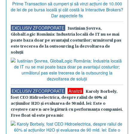
EXCLUSIV ZFCORPORATE
Iustinian Şovrea,
GlobalLogic România: Industria locală de IT nu se mai
poate baza doar pe avantajul costurilor; următorul pas
este trecerea de la outsourcing la dezvoltarea de
soluţii
EXCLUSIV ZFCORPORATE
Analiză
Karoly Borbely,
fost CEO Hidroelectrica, despre raliul de 60% al
acţiunilor H2O şi evaluarea de 90 mld. lei: Este o
creştere care n-are legătură cu performanţa companiei.
Free float-ul este prea mic