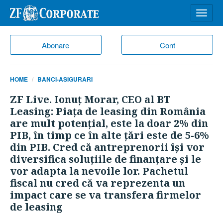
Desch
meniu
Abonare
Cont
HOME
BANCI-ASIGURARI
ZF Live. Ionuţ Morar, CEO al BT
Leasing: Piaţa de leasing din România
are mult potenţial, este la doar 2% din
PIB, în timp ce în alte ţări este de 5-6%
din PIB. Cred că antreprenorii îşi vor
diversifica soluţiile de finanţare şi le
vor adapta la nevoile lor. Pachetul
fiscal nu cred că va reprezenta un
impact care se va transfera firmelor
de leasing