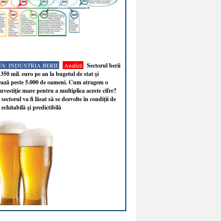
S: INDUSTRIA BERII
Analiză
Sectorul berii
350 mil. euro pe an la bugetul de stat şi
ează peste 5.000 de oameni. Cum atragem o
nvestiţie mare pentru a multiplica aceste cifre?
sectorul va fi lăsat să se dezvolte în condiţii de
 echitabilă şi predictibilă