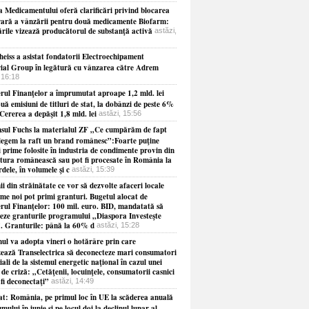
a Medicamentului oferă clarificări privind blocarea
ară a vânzării pentru două medicamente Biofarm:
ările vizează producătorul de substanţă activă
astăzi,
heiss a asistat fondatorii Electroechipament
rial Group în legătură cu vânzarea către Adrem
 16:18
erul Finanţelor a împrumutat aproape 1,2 mld. lei
uă emisiuni de titluri de stat, la dobânzi de peste 6%
Cererea a depăşit 1,8 mld. lei
astăzi, 15:56
sul Fuchs la materialul ZF „Ce cumpărăm de fapt
legem la raft un brand românesc”:Foarte puţine
 prime folosite în industria de condimente provin din
ltura românească sau pot fi procesate în România la
dele, în volumele şi c
astăzi, 15:39
 din străinătate ce vor să dezvolte afaceri locale
rme noi pot primi granturi. Bugetul alocat de
erul Finanţelor: 100 mil. euro. BID, mandatată să
neze granturile programului „Diaspora Investeşte
. Granturile: până la 60% d
astăzi, 15:28
ul va adopta vineri o hotărâre prin care
zează Transelectrica să deconecteze mari consumatori
iali de la sistemul energetic naţional în cazul unei
i de criză: „Cetăţenii, locuinţele, consumatorii casnici
fi deconectaţi”
astăzi, 14:49
at: România, pe primul loc în UE la scăderea anuală
mului în iunie şi pe locul doi la declinul lunar al