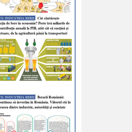
S: INDUSTRIA BERII
Cât cântăreşte
ţia de bere în economie? Peste trei miliarde de
ontribuţie anuală la PIB, atât cât să susţină şi
ectoare, de la agricultură până la transporturi
S: INDUSTRIA BERII
Berarii României:
ntinua să investim în România. Viitorul stă în
rarea dintre industrie, autorităţi şi societate