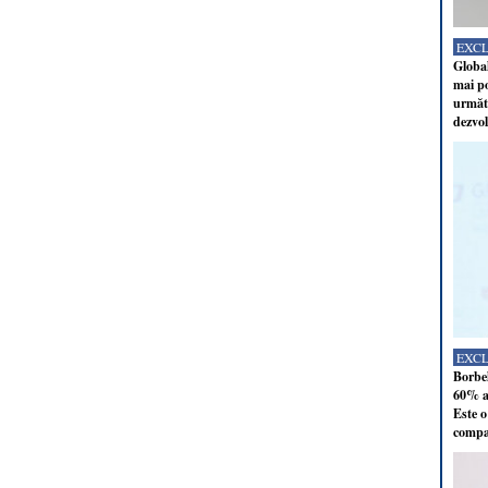
EXC
Global
mai po
următo
dezvol
EXC
Borbel
60% al
Este o
compan