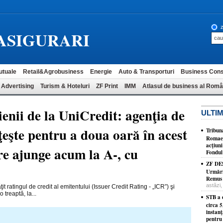
z
ASIGURARI
utuale
Retail&Agrobusiness
Energie
Auto & Transporturi
Business Cons
 Advertising
Turism & Hoteluri
ZF Print
IMM
Atlasul de business al Româ
ienii de la UniCredit: agenţia de
ULTIM
şte pentru a doua oară în acest
Tribun
Romaero
acţiuni
re ajunge acum la A-, cu
Fondul 
ZF DE
Urmăriţ
Remus D
astăzi,
 ratingul de credit al emitentului (Issuer Credit Rating - „ICR”) şi
 treaptă, la...
STB a c
circa 5
instan
pentru 