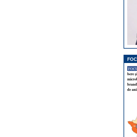
FOC
FOCU
bere ş
microb
brandu
de ani