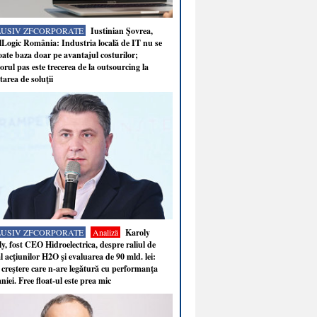
LUSIV ZFCORPORATE
Iustinian Şovrea,
Logic România: Industria locală de IT nu se
ate baza doar pe avantajul costurilor;
rul pas este trecerea de la outsourcing la
tarea de soluţii
LUSIV ZFCORPORATE
Analiză
Karoly
y, fost CEO Hidroelectrica, despre raliul de
 acţiunilor H2O şi evaluarea de 90 mld. lei:
 creştere care n-are legătură cu performanţa
iei. Free float-ul este prea mic