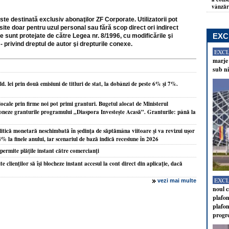
vânzări
ste destinată exclusiv abonaţilor ZF Corporate. Utilizatorii pot
site doar pentru uzul personal sau fără scop direct ori indirect
EXC
e sunt protejate de către Legea nr. 8/1996, cu modificările şi
- privind dreptul de autor şi drepturile conexe.
EXC
marje 
sub ni
 lei prin două emisiuni de titluri de stat, la dobânzi de peste 6% şi 7%.
locale prin firme noi pot primi granturi. Bugetul alocat de Ministerul
ioneze granturile programului „Diaspora Investeşte Acasă”. Granturile: până la
tică monetară neschimbată în şedinţa de săptămâna viitoare şi va revizui uşor
,4% la finele anului, iar scenariul de bază indică recesiune în 2026
ermite plăţile instant către comercianţi
clienţilor să îşi blocheze instant accesul la cont direct din aplicaţie, dacă
EXC
vezi mai multe
noul c
plafon
plafon
progr