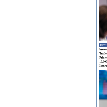
EXC
broker
Tradev
Prime 
10.000
Intera