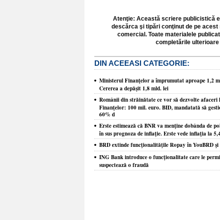
Atenţie: Această scriere publicistică e
descărca şi tipări conţinut de pe acest 
comercial. Toate materialele publicat
completările ulterioare 
DIN ACEEASI CATEGORIE:
Ministerul Finanţelor a împrumutat aproape 1,2 mld.
Cererea a depăşit 1,8 mld. lei
Românii din străinătate ce vor să dezvolte afaceri 
Finanţelor: 100 mil. euro. BID, mandatată să gest
60% d
Erste estimează că BNR va menţine dobânda de poli
în sus prognoza de inflaţie. Erste vede inflaţia la 5
BRD extinde funcţionalităţile Ropay în YouBRD şi p
ING Bank introduce o funcţionalitate care le permite 
suspectează o fraudă