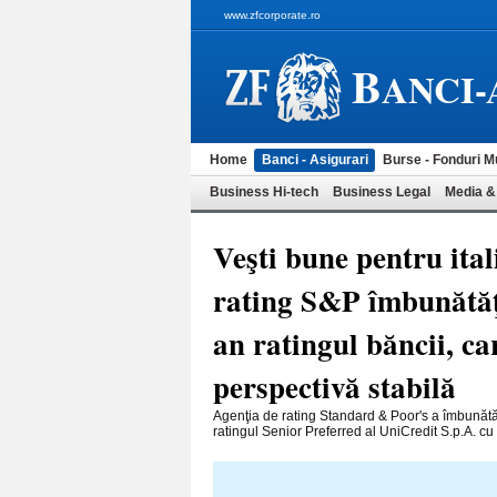
www.zfcorporate.ro
B
ANCI-
Home
Banci - Asigurari
Burse - Fonduri M
Business Hi-tech
Business Legal
Media &
Veşti bune pentru ital
rating S&P îmbunătăţe
an ratingul băncii, ca
perspectivă stabilă
Agenţia de rating Standard & Poor's a îmbunătăţit
ratingul Senior Preferred al UniCredit S.p.A. cu o