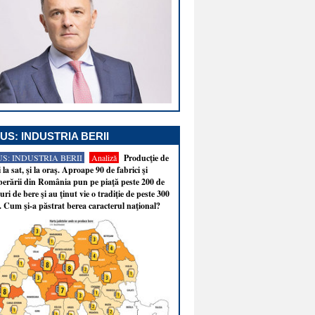
US: INDUSTRIA BERII
S: INDUSTRIA BERII
Analiză
Producţie de
i la sat, şi la oraş. Aproape 90 de fabrici şi
erării din România pun pe piaţă peste 200 de
ri de bere şi au ţinut vie o tradiţie de peste 300
. Cum şi-a păstrat berea caracterul naţional?