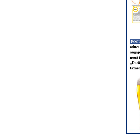
FOCU
aduce 
angaj
nouă i
„Dacă 
taxare