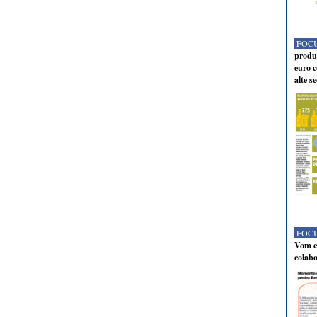
FOCU
produc
euro c
alte s
FOCU
Vom co
colabo