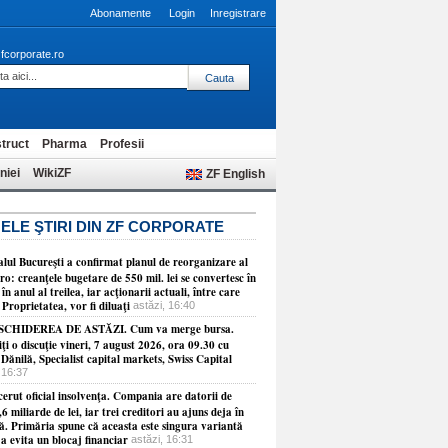
Abonamente
Login
Inregistrare
fcorporate.ro
truct
Pharma
Profesii
niei
WikiZF
ZF English
ELE ŞTIRI DIN ZF CORPORATE
alul Bucureşti a confirmat planul de reorganizare al
: creanţele bugetare de 550 mil. lei se convertesc în
 în anul al treilea, iar acţionarii actuali, între care
Proprietatea, vor fi diluaţi
astăzi, 16:40
SCHIDEREA DE ASTĂZI. Cum va merge bursa.
i o discuţie vineri, 7 august 2026, ora 09.30 cu
ănilă, Specialist capital markets, Swiss Capital
 16:37
erut oficial insolvenţa. Compania are datorii de
,6 miliarde de lei, iar trei creditori au ajuns deja în
ţă. Primăria spune că aceasta este singura variantă
a evita un blocaj financiar
astăzi, 16:31