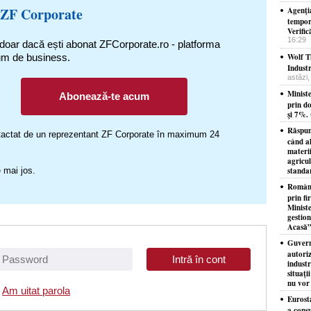
 ZF Corporate
Agenţi
tempor
Verific
16:29
 doar dacă ești abonat ZFCorporate.ro - platforma
um de business.
Wolf T
Indust
astăzi,
Minist
Abonează-te acum
prin do
şi 7%. 
Răspun
ontactat de un reprezentant ZF Corporate în maximum 24
când a
materii
agricu
 mai jos.
standar
Românii
prin fi
Minist
gestio
Acasă”
Guvern
autori
industr
situaţi
nu vor 
Am uitat parola
Eurost
a consu