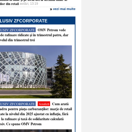
lor din retail
astăzi, 13:19
vezi mai multe
LUSIV ZFCORPORATE
LUSIV ZFCORPORATE
OMV Petrom vede
de rafinare ridicate şi în trimestrul patru, dar
velul din trimestrul trei
LUSIV ZFCORPORATE
Analiză
Cum arată
adru pentru piaţa carburanţilor: marje de retail
ate la nivelul din 2025 ajustat cu inflaţia, fără
 la rafinare şi taxă de solidaritate calculată
esiv. Ce spune OMV Petrom