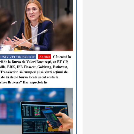
LUSIV ZFCORPORATE
Analiză
Cât costă la
ii de la Bursa de Valori Bucureşti, ca BT CP,
ille, BRK, IFB Finwest, Goldring, Estinvest,
Transaction să cumperi şi să vinzi acţiuni de
 de lei de pe bursa locală şi cât costă la
ctive Brokers? Dar aspectele fis