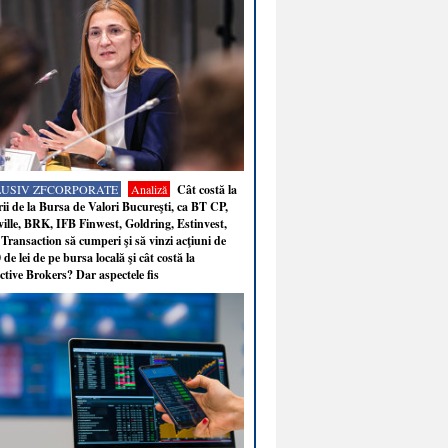
LUSIV ZFCORPORATE
Analiză
Cât costă la
ii de la Bursa de Valori Bucureşti, ca BT CP,
ille, BRK, IFB Finwest, Goldring, Estinvest,
Transaction să cumperi şi să vinzi acţiuni de
 de lei de pe bursa locală şi cât costă la
ctive Brokers? Dar aspectele fis