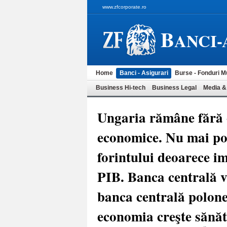
www.zfcorporate.ro
B
ANCI-
Home
Banci - Asigurari
Burse - Fonduri M
Business Hi-tech
Business Legal
Media &
Ungaria rămâne fără o
economice. Nu mai po
forintului deoarece i
PIB. Banca centrală v
banca centrală polonez
economia creşte sănă