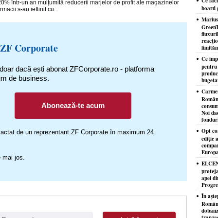
Ce faci
0% într-un an mulţu­mită reducerii marjelor de profit ale magazinelor
board 
acii s-au ieftinit cu...
Marius
GreenT
fluxuri
reacţio
 ZF Corporate
limităm
Ce imp
pentru
 doar dacă ești abonat ZFCorporate.ro - platforma
producţ
um de business.
bugeta
Carmen
Românie
Abonează-te acum
consuma
Noi da
fondur
Opt co
ontactat de un reprezentant ZF Corporate în maximum 24
ediţie
compan
Europa,
 mai jos.
ELCEN 
proteja
apei di
Progres
În aşte
România
dobânzi
tranzac