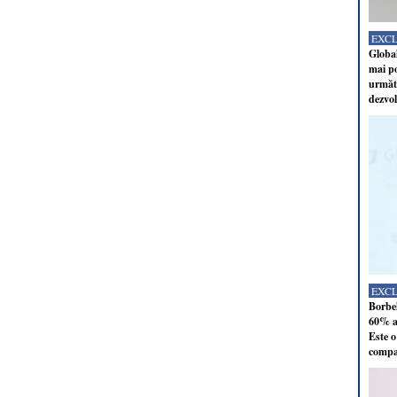
EXC
Global
mai po
următo
dezvol
EXC
Borbel
60% al
Este o
compan