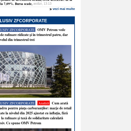
la 7,09%. Bursa scade,
astăzi, 13:13
vezi mai multe
LUSIV ZFCORPORATE
LUSIV ZFCORPORATE
OMV Petrom vede
de rafinare ridicate şi în trimestrul patru, dar
velul din trimestrul trei
LUSIV ZFCORPORATE
Analiză
Cum arată
adru pentru piaţa carburanţilor: marje de retail
ate la nivelul din 2025 ajustat cu inflaţia, fără
 la rafinare şi taxă de solidaritate calculată
esiv. Ce spune OMV Petrom