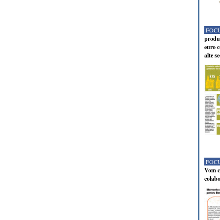
FOCU
produc
euro c
alte s
FOCU
Vom co
colabo