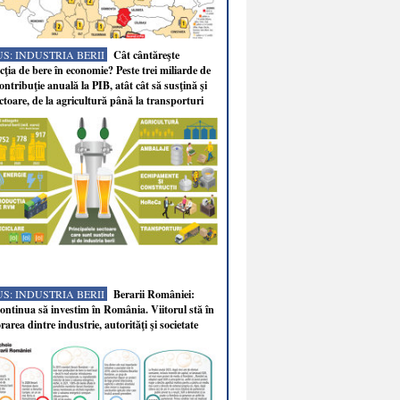
S: INDUSTRIA BERII
Cât cântăreşte
ţia de bere în economie? Peste trei miliarde de
ontribuţie anuală la PIB, atât cât să susţină şi
ectoare, de la agricultură până la transporturi
S: INDUSTRIA BERII
Berarii României:
ntinua să investim în România. Viitorul stă în
rarea dintre industrie, autorităţi şi societate