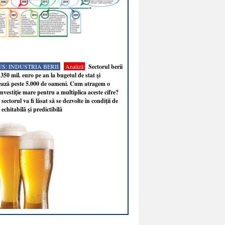
S: INDUSTRIA BERII
Analiză
Sectorul berii
350 mil. euro pe an la bugetul de stat şi
ează peste 5.000 de oameni. Cum atragem o
nvestiţie mare pentru a multiplica aceste cifre?
sectorul va fi lăsat să se dezvolte în condiţii de
 echitabilă şi predictibilă