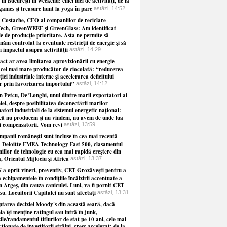
 în Bucureşti în weekend: cinci idei de activităţi, de la
games şi treasure hunt la yoga în parc
astăzi, 14:52
 Costache, CEO al companiilor de reciclare
ech, GreenWEEE şi GreenGlass: Am identificat
le de producţie prioritare. Asta ne permite să
năm controlat la eventuale restricţii de energie şi să
 impactul asupra activităţii
astăzi, 14:29
act ar avea limitarea aprovizionării cu energie
 cel mai mare producător de ciocolată: “reducerea
iei industriale interne şi accelerarea deficitului
r prin favorizarea importului”
astăzi, 14:12
 Petcu, De’Longhi, unul dintre marii exportatori ai
i, despre posibilitatea deconectării marilor
tori industriali de la sistemul energetic naţional:
că nu producem şi nu vindem, nu avem de unde lua
i compensatorii. Vom revi
astăzi, 13:59
mpanii româneşti sunt incluse în cea mai recentă
 a Deloitte EMEA Technology Fast 500, clasamentul
iilor de tehnologie cu cea mai rapidă creştere din
 Orientul Mijlociu şi Africa
astăzi, 13:37
a oprit vineri, preventiv, CET Grozăveşti pentru a
 echipamentele în condiţiile încălzirii accentuate a
n Argeş, din cauza caniculei. Luni, va fi pornit CET
u. Locuitorii Capitalei nu sunt afectaţi
astăzi, 13:31
ptarea deciziei Moody's din această seară, dacă
 îşi menţine ratingul sau intră în junk,
le/randamentul titlurilor de stat pe 10 ani, cele mai
ţionate de investitorii străini, cresc accelerat: de la