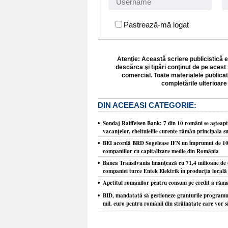
Pastrează-mă logat
Atenţie: Această scriere publicistică e
descărca şi tipări conţinut de pe acest 
comercial. Toate materialele publicat
completările ulterioare 
DIN ACEEASI CATEGORIE:
Sondaj Raiffeisen Bank: 7 din 10 români se aşteaptă 
vacanţelor, cheltuielile curente rămân principala s
BEI acordă BRD Sogelease IFN un împrumut de 100 
companiilor cu capitalizare medie din România
Banca Transilvania finanţează cu 71,4 milioane de e
companiei turce Entek Elektrik în producţia locală 
Apetitul românilor pentru consum pe credit a răm
BID, mandatată să gestioneze granturile programul
mil. euro pentru românii din străinătate care vor s