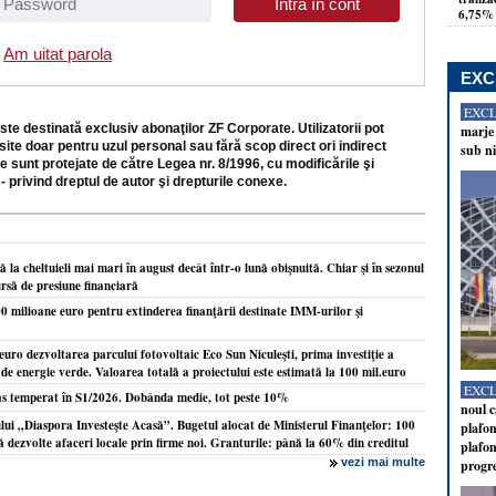
6,75% 
Am uitat parola
EXC
EXC
ste destinată exclusiv abonaţilor ZF Corporate. Utilizatorii pot
marje 
site doar pentru uzul personal sau fără scop direct ori indirect
sub ni
e sunt protejate de către Legea nr. 8/1996, cu modificările şi
- privind dreptul de autor şi drepturile conexe.
la cheltuieli mai mari în august decât într-o lună obişnuită. Chiar şi în sezonul
ursă de presiune financiară
milioane euro pentru extinderea finanţării destinate IMM-urilor şi
uro dezvoltarea parcului fotovoltaic Eco Sun Niculeşti, prima investiţie a
de energie verde. Valoarea totală a proiectului este estimată la 100 mil.euro
EXC
as temperat în S1/2026. Dobânda medie, tot peste 10%
noul c
ui „Diaspora Investeşte Acasă”. Bugetul alocat de Ministerul Finanţelor: 100
plafon
ă dezvolte afaceri locale prin firme noi. Granturile: până la 60% din creditul
plafon
vezi mai multe
progr