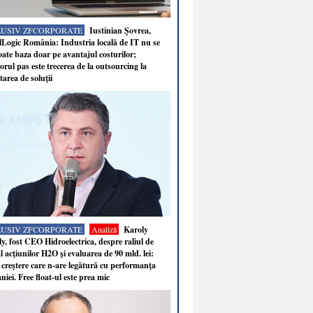
LUSIV ZFCORPORATE
Iustinian Şovrea,
Logic România: Industria locală de IT nu se
ate baza doar pe avantajul costurilor;
rul pas este trecerea de la outsourcing la
tarea de soluţii
LUSIV ZFCORPORATE
Analiză
Karoly
y, fost CEO Hidroelectrica, despre raliul de
 acţiunilor H2O şi evaluarea de 90 mld. lei:
 creştere care n-are legătură cu performanţa
iei. Free float-ul este prea mic