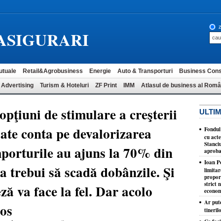
z
ASIGURARI
utuale
Retail&Agrobusiness
Energie
Auto & Transporturi
Business Cons
 Advertising
Turism & Hoteluri
ZF Print
IMM
Atlasul de business al Româ
pţiuni de stimulare a creşterii
ULTIM
ate conta pe devalorizarea
Fondul
cu acte
Stanciu
mporturile au ajuns la 70% din
aproba
Ioan P
a trebui să scadă dobânzile. Şi
limita
proporţ
strict 
ă va face la fel. Dar acolo
econom
Ar put
tos
tineril