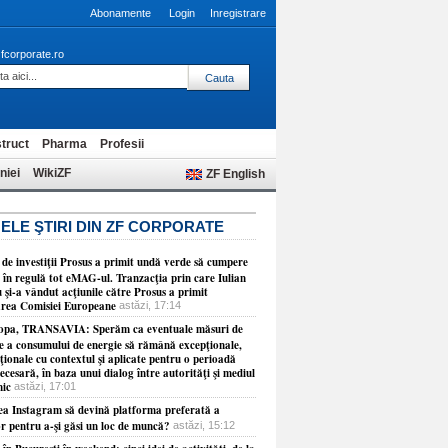
Abonamente
Login
Inregistrare
fcorporate.ro
truct
Pharma
Profesii
niei
WikiZF
ZF English
ELE ŞTIRI DIN ZF CORPORATE
 de investiţii Prosus a primit undă verde să cumpere
 în regulă tot eMAG-ul. Tranzacţia prin care Iulian
 şi-a vândut acţiunile către Prosus a primit
rea Comisiei Europeane
astăzi, 17:14
opa, TRANSAVIA: Sperăm ca eventuale măsuri de
re a consumului de energie să rămână excepţionale,
ionale cu contextul şi aplicate pentru o perioadă
necesară, în baza unui dialog între autorităţi şi mediul
ic
astăzi, 17:01
ea Instagram să devină platforma preferată a
or pentru a-şi găsi un loc de muncă?
astăzi, 15:12