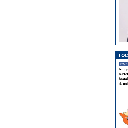
FOC
FOCU
bere ş
microb
brandu
de ani