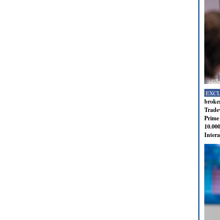
EXC
broker
Tradev
Prime 
10.000
Intera