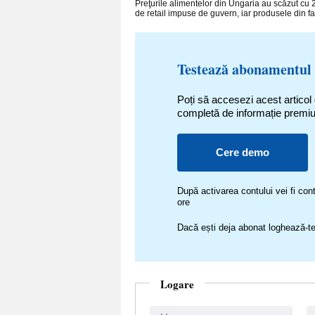
Preţurile alimentelor din Ungaria au scăzut cu 2
de retail impuse de guvern, iar produsele din farm
Testează abonamentul
Poți să accesezi acest articol
completă de informație premi
Cere demo
După activarea contului vei fi c
ore
Dacă ești deja abonat loghează-te
Logare