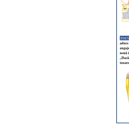
FOCU
aduce 
angaj
nouă i
„Dacă 
taxare