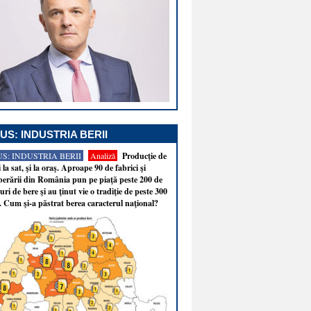
US: INDUSTRIA BERII
S: INDUSTRIA BERII
Analiză
Producţie de
i la sat, şi la oraş. Aproape 90 de fabrici şi
erării din România pun pe piaţă peste 200 de
ri de bere şi au ţinut vie o tradiţie de peste 300
. Cum şi-a păstrat berea caracterul naţional?