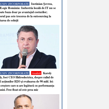
LUSIV ZFCORPORATE
Iustinian Şovrea,
Logic România: Industria locală de IT nu se
ate baza doar pe avantajul costurilor;
rul pas este trecerea de la outsourcing la
tarea de soluţii
LUSIV ZFCORPORATE
Analiză
Karoly
y, fost CEO Hidroelectrica, despre raliul de
 acţiunilor H2O şi evaluarea de 90 mld. lei:
 creştere care n-are legătură cu performanţa
iei. Free float-ul este prea mic