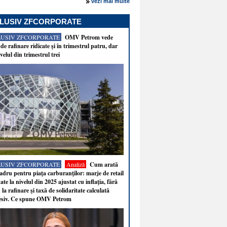
vezi mai multe
LUSIV ZFCORPORATE
LUSIV ZFCORPORATE
OMV Petrom vede
de rafinare ridicate şi în trimestrul patru, dar
velul din trimestrul trei
LUSIV ZFCORPORATE
Analiză
Cum arată
adru pentru piaţa carburanţilor: marje de retail
ate la nivelul din 2025 ajustat cu inflaţia, fără
 la rafinare şi taxă de solidaritate calculată
esiv. Ce spune OMV Petrom