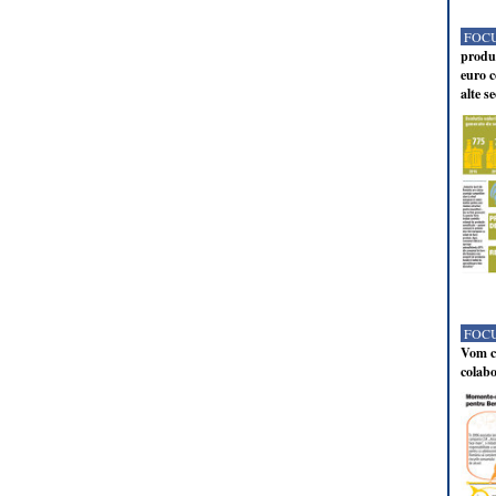
FOCU
produc
euro c
alte s
FOCU
Vom co
colabo