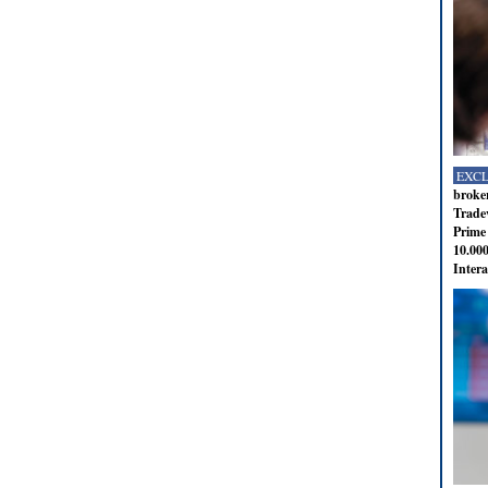
EXC
broker
Tradev
Prime 
10.000
Intera