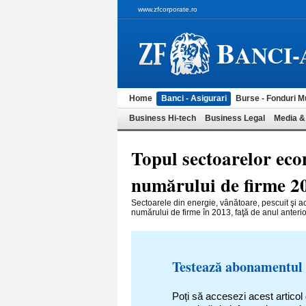
www.zfcorporate.ro
B
ANCI-
Home
Banci - Asigurari
Burse - Fonduri M
Business Hi-tech
Business Legal
Media &
Topul sectoarelor econ
numărului de firme 2
Sectoarele din energie, vânătoare, pescuit şi act
numărului de firme în 2013, faţă de anul anterior,
Testează abonamentul
Poți să accesezi acest articol