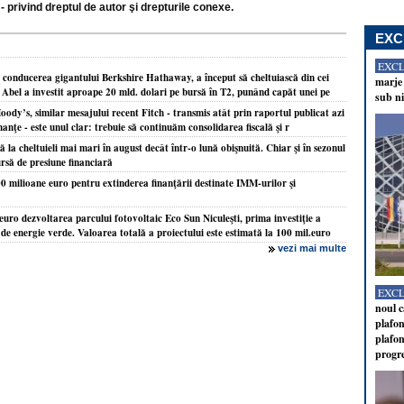
- privind dreptul de autor şi drepturile conexe.
EXC
EXC
 conducerea gigantului Berkshire Hathaway, a început să cheltuiască din cei
marje 
t. Abel a investit aproape 20 mld. dolari pe bursă în T2, punând capăt unei pe
sub ni
ody’s, similar mesajului recent Fitch - transmis atât prin raportul publicat azi
inanţe - este unul clar: trebuie să continuăm consolidarea fiscală şi r
la cheltuieli mai mari în august decât într-o lună obişnuită. Chiar şi în sezonul
ursă de presiune financiară
milioane euro pentru extinderea finanţării destinate IMM-urilor şi
uro dezvoltarea parcului fotovoltaic Eco Sun Niculeşti, prima investiţie a
de energie verde. Valoarea totală a proiectului este estimată la 100 mil.euro
vezi mai multe
EXC
noul c
plafon
plafon
progr