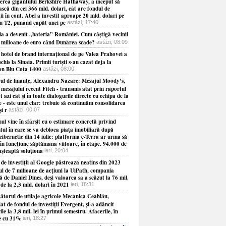
erea gigantului Berkshire Hathaway, a început să
ască din cei 366 mld. dolari, cât are fondul de
ţii în cont. Abel a investit aproape 20 mld. dolari pe
în T2, punând capăt unei pe
astăzi, 17:40
ia a devenit „bateria” României. Cum câştigă vecinii
e milioane de euro când Dunărea scade?
astăzi, 08:09
 hotel de brand internaţional de pe Valea Prahovei a
schis la Sinaia. Primii turişti s-au cazat deja la
on Blu Cota 1400
astăzi, 08:00
rul de finanţe, Alexandru Nazare: Mesajul Moody’s,
 mesajului recent Fitch - transmis atât prin raportul
t azi cât şi în toate dialogurile directe cu echipa de la
 - este unul clar: trebuie să continuăm consolidarea
şi r
astăzi, 00:07
l vine în sfârşit cu o estimare concretă privind
ul în care se va debloca piaţa imobiliară după
cibernetic din 14 iulie: platforma e-Terra ar urma să
în funcţiune săptămâna viitoare, în etape. 94.000 de
aşteaptă soluţiona
ieri, 20:04
de investiţii al Google păstrează neatins din 2023
ul de 7 milioane de acţiuni la UiPath, compania
 de Daniel Dines, deşi valoarea sa a scăzut la 76 mil.
 de la 2,3 mld. dolari în 2021
ieri, 18:31
ătorul de utilaje agricole Mecanica Ceahlău,
at de fondul de investiţii Evergent, şi-a adâncit
ile la 3,8 mil. lei în primul semestru. Afacerile, în
e cu 31%
ieri, 18:27