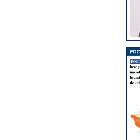
FOC
FOCU
bere ş
microb
brandu
de ani