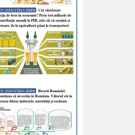
S: INDUSTRIA BERII
Cât cântăreşte
ţia de bere în economie? Peste trei miliarde de
ontribuţie anuală la PIB, atât cât să susţină şi
ectoare, de la agricultură până la transporturi
S: INDUSTRIA BERII
Berarii României:
ntinua să investim în România. Viitorul stă în
rarea dintre industrie, autorităţi şi societate