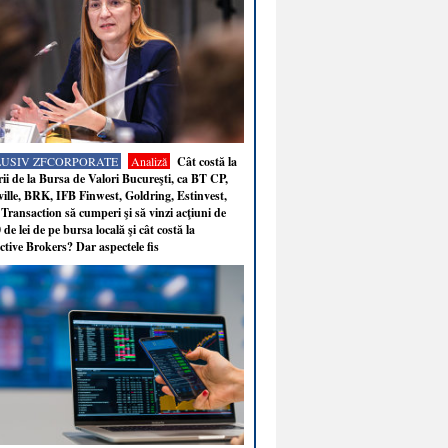
LUSIV ZFCORPORATE
Analiză
Cât costă la
ii de la Bursa de Valori Bucureşti, ca BT CP,
ille, BRK, IFB Finwest, Goldring, Estinvest,
Transaction să cumperi şi să vinzi acţiuni de
 de lei de pe bursa locală şi cât costă la
ctive Brokers? Dar aspectele fis