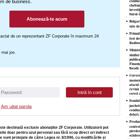
conduc
um de business.
cheltui
investi
bursă 
Abonează-te acum
Bulgar
sute d
​Primul
ontactat de un reprezentant ZF Corporate în maximum 24
fost de
Radiss
Minist
 mai jos.
similar
publica
Finanţe
fiscală 
Guvernu
moment
atacul 
revină 
cereri 
Fondul 
pachet
Am uitat parola
condusă
dolari,
Produc
control
ste destinată exclusiv abonaţilor ZF Corporate. Utilizatorii pot
pierder
site doar pentru uzul personal sau fără scop direct ori indirect
scăder
e sunt protejate de către Legea nr. 8/1996, cu modificările şi