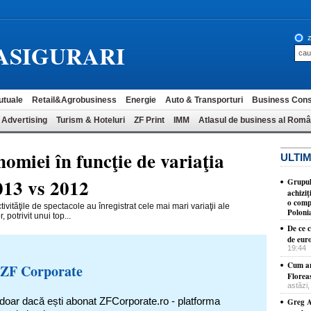
z
ASIGURARI
utuale
Retail&Agrobusiness
Energie
Auto & Transporturi
Business Cons
 Advertising
Turism & Hoteluri
ZF Print
IMM
Atlasul de business al Româ
omiei în funcţie de variaţia
ULTIM
013 vs 2012
Grupul
achizi
o comp
ivităţile de spectacole au înregistrat cele mai mari variaţii ale
Poloni
 potrivit unui top...
De ce c
de eur
19:44
Cum ar
 ZF Corporate
Florea
astăzi,
 doar dacă ești abonat ZFCorporate.ro - platforma
Greg A