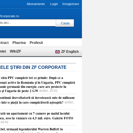
Abonamente
Login
Inregistrare
fcorporate.ro
truct
Pharma
Profesii
niei
WikiZF
ZF English
ELE ŞTIRI DIN ZF CORPORATE
 elen PPC cumpără tot ce prinde: După ce a
ţionat active în România şi în Ungaria, PPC cumpără
anie germană din energie, care are proiecte în
a şi Ungaria de peste 2 GW
astăzi, 20:01
ontinuă dezvoltatorii să investească sute de milioane
o într-o piaţă în care cumpărătorii aşteaptă?
astăzi,
ată un apartament cu 7 camere pe malul lacului
sca, scos la vânzare cu 4,5 mil. euro. Galerie FOTO
 18:42
bel, urmaşul legendarului Warren Buffett la