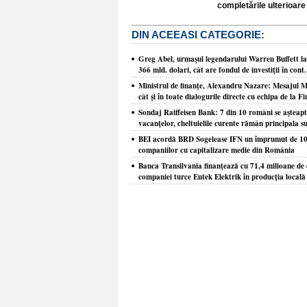
completările ulterioare 
DIN ACEEASI CATEGORIE:
Greg Abel, urmaşul legendarului Warren Buffett la
366 mld. dolari, cât are fondul de investiţii în con
Ministrul de finanţe, Alexandru Nazare: Mesajul Mo
cât şi în toate dialogurile directe cu echipa de la F
Sondaj Raiffeisen Bank: 7 din 10 români se aşteaptă 
vacanţelor, cheltuielile curente rămân principala s
BEI acordă BRD Sogelease IFN un împrumut de 100 
companiilor cu capitalizare medie din România
Banca Transilvania finanţează cu 71,4 milioane de e
companiei turce Entek Elektrik în producţia locală 