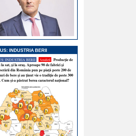
US: INDUSTRIA BERII
S: INDUSTRIA BERII
Analiză
Producţie de
i la sat, şi la oraş. Aproape 90 de fabrici şi
erării din România pun pe piaţă peste 200 de
ri de bere şi au ţinut vie o tradiţie de peste 300
. Cum şi-a păstrat berea caracterul naţional?