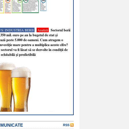
S: INDUSTRIA BERII
Analiză
Sectorul berii
350 mil. euro pe an la bugetul de stat şi
ează peste 5.000 de oameni. Cum atragem o
nvestiţie mare pentru a multiplica aceste cifre?
sectorul va fi lăsat să se dezvolte în condiţii de
 echitabilă şi predictibilă
OMUNICATE
RSS