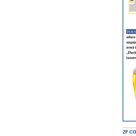
FOCU
aduce 
angaj
nouă i
„Dacă 
taxare
ZF C