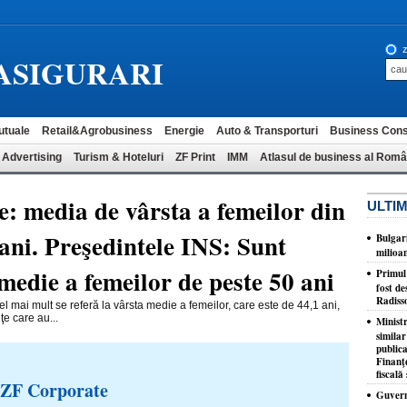
z
ASIGURARI
utuale
Retail&Agrobusiness
Energie
Auto & Transporturi
Business Cons
 Advertising
Turism & Hoteluri
ZF Print
IMM
Atlasul de business al Româ
: media de vârsta a femeilor din
ULTIM
ani. Preşedintele INS: Sunt
Bulgar
milioa
medie a femeilor de peste 50 ani
​Primul
fost de
Radiss
el mai mult se referă la vârsta medie a femeilor, care este de 44,1 ani,
e care au...
Minist
similar
publica
Finanţe
fiscală 
 ZF Corporate
Guvernu