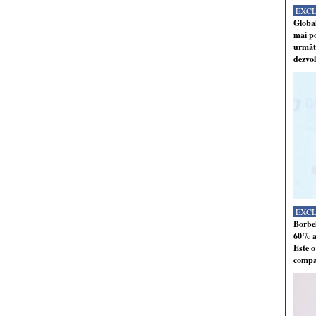
EXC
Global
mai po
următo
dezvol
EXC
Borbel
60% al
Este o
compan