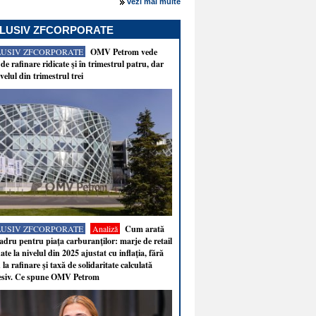
vezi mai multe
LUSIV ZFCORPORATE
LUSIV ZFCORPORATE
OMV Petrom vede
de rafinare ridicate şi în trimestrul patru, dar
velul din trimestrul trei
LUSIV ZFCORPORATE
Analiză
Cum arată
adru pentru piaţa carburanţilor: marje de retail
ate la nivelul din 2025 ajustat cu inflaţia, fără
 la rafinare şi taxă de solidaritate calculată
esiv. Ce spune OMV Petrom