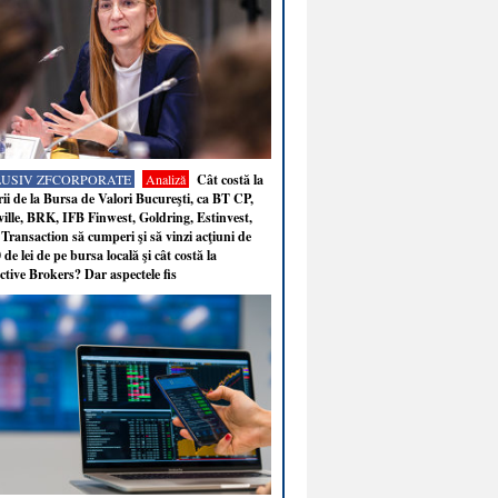
LUSIV ZFCORPORATE
Analiză
Cât costă la
ii de la Bursa de Valori Bucureşti, ca BT CP,
ille, BRK, IFB Finwest, Goldring, Estinvest,
Transaction să cumperi şi să vinzi acţiuni de
 de lei de pe bursa locală şi cât costă la
ctive Brokers? Dar aspectele fis