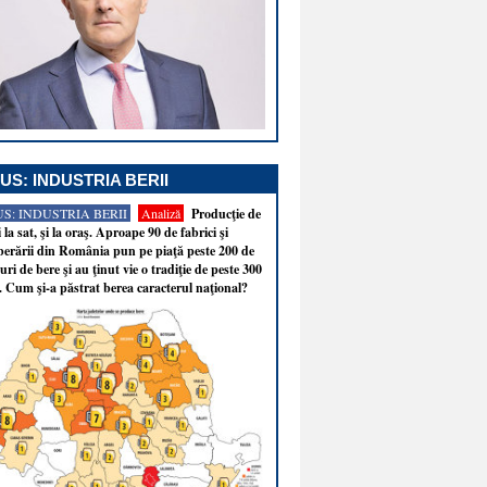
US: INDUSTRIA BERII
S: INDUSTRIA BERII
Analiză
Producţie de
i la sat, şi la oraş. Aproape 90 de fabrici şi
erării din România pun pe piaţă peste 200 de
ri de bere şi au ţinut vie o tradiţie de peste 300
. Cum şi-a păstrat berea caracterul naţional?