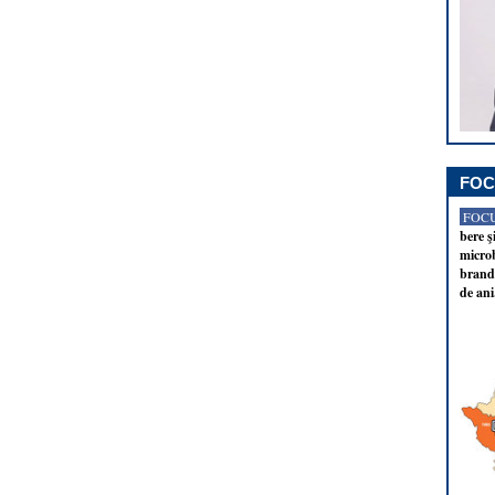
FOC
FOCU
bere ş
microb
brandu
de ani