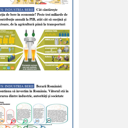
S: INDUSTRIA BERII
Cât cântăreşte
ţia de bere în economie? Peste trei miliarde de
ontribuţie anuală la PIB, atât cât să susţină şi
ectoare, de la agricultură până la transporturi
S: INDUSTRIA BERII
Berarii României:
ntinua să investim în România. Viitorul stă în
rarea dintre industrie, autorităţi şi societate