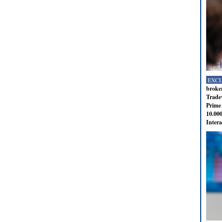
EXC
broker
Tradev
Prime 
10.000
Intera