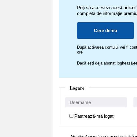
Poți să accesezi acest articol
completă de informație premi
Cere demo
După activarea contului vei fi c
ore
Dacă ești deja abonat loghează-te
Logare
Pastrează-mă logat
Atenţie: Această scriere publicistică e