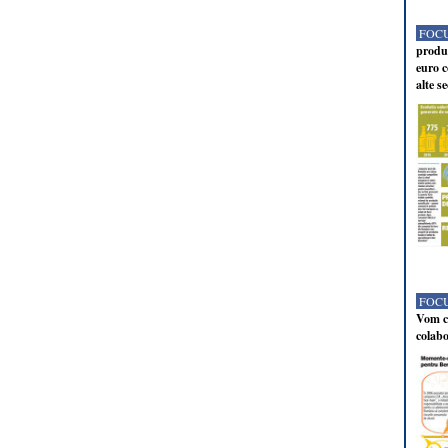
FOCU
produc
euro c
alte s
FOCU
Vom co
colabo