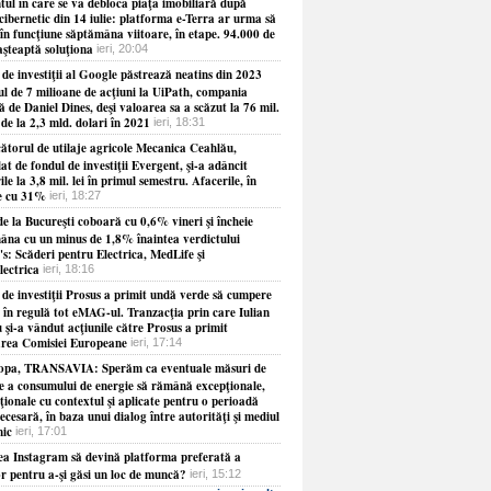
ul în care se va debloca piaţa imobiliară după
cibernetic din 14 iulie: platforma e-Terra ar urma să
în funcţiune săptămâna viitoare, în etape. 94.000 de
aşteaptă soluţiona
ieri, 20:04
de investiţii al Google păstrează neatins din 2023
ul de 7 milioane de acţiuni la UiPath, compania
 de Daniel Dines, deşi valoarea sa a scăzut la 76 mil.
 de la 2,3 mld. dolari în 2021
ieri, 18:31
ătorul de utilaje agricole Mecanica Ceahlău,
at de fondul de investiţii Evergent, şi-a adâncit
ile la 3,8 mil. lei în primul semestru. Afacerile, în
e cu 31%
ieri, 18:27
e la Bucureşti coboară cu 0,6% vineri şi încheie
âna cu un minus de 1,8% înaintea verdictului
s: Scăderi pentru Electrica, MedLife şi
lectrica
ieri, 18:16
 de investiţii Prosus a primit undă verde să cumpere
 în regulă tot eMAG-ul. Tranzacţia prin care Iulian
 şi-a vândut acţiunile către Prosus a primit
rea Comisiei Europeane
ieri, 17:14
opa, TRANSAVIA: Sperăm ca eventuale măsuri de
re a consumului de energie să rămână excepţionale,
ionale cu contextul şi aplicate pentru o perioadă
necesară, în baza unui dialog între autorităţi şi mediul
ic
ieri, 17:01
ea Instagram să devină platforma preferată a
or pentru a-şi găsi un loc de muncă?
ieri, 15:12