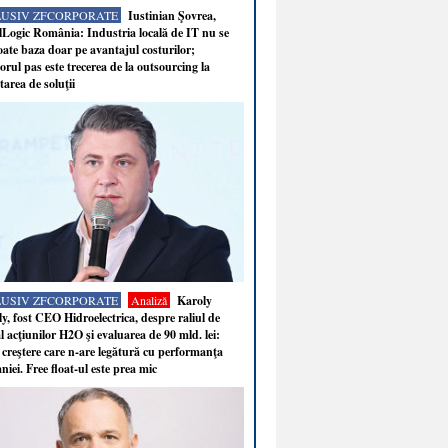
LUSIV ZFCORPORATE
Iustinian Şovrea,
Logic România: Industria locală de IT nu se
ate baza doar pe avantajul costurilor;
rul pas este trecerea de la outsourcing la
tarea de soluţii
LUSIV ZFCORPORATE
Analiză
Karoly
y, fost CEO Hidroelectrica, despre raliul de
 acţiunilor H2O şi evaluarea de 90 mld. lei:
 creştere care n-are legătură cu performanţa
iei. Free float-ul este prea mic