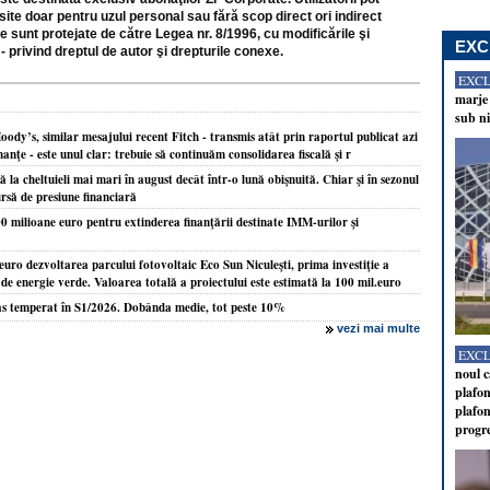
site doar pentru uzul personal sau fără scop direct ori indirect
e sunt protejate de către Legea nr. 8/1996, cu modificările şi
EXC
- privind dreptul de autor şi drepturile conexe.
EXC
marje 
sub ni
ody’s, similar mesajului recent Fitch - transmis atât prin raportul publicat azi
inanţe - este unul clar: trebuie să continuăm consolidarea fiscală şi r
la cheltuieli mai mari în august decât într-o lună obişnuită. Chiar şi în sezonul
ursă de presiune financiară
milioane euro pentru extinderea finanţării destinate IMM-urilor şi
uro dezvoltarea parcului fotovoltaic Eco Sun Niculeşti, prima investiţie a
de energie verde. Valoarea totală a proiectului este estimată la 100 mil.euro
as temperat în S1/2026. Dobânda medie, tot peste 10%
vezi mai multe
EXC
noul c
plafon
plafon
progr