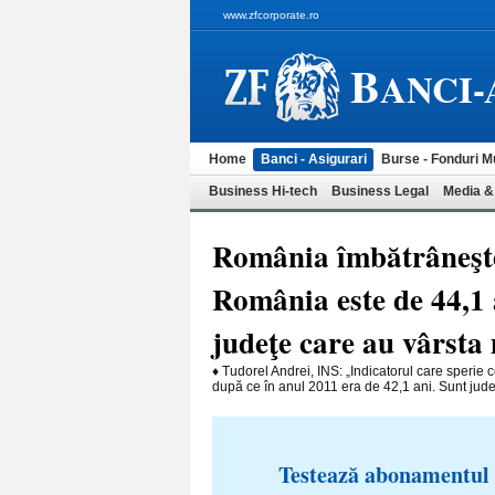
www.zfcorporate.ro
B
ANCI-
Home
Banci - Asigurari
Burse - Fonduri M
Business Hi-tech
Business Legal
Media &
România îmbătrâneşte
România este de 44,1 
judeţe care au vârsta 
♦ Tudorel Andrei, INS: „Indicatorul care sperie c
după ce în anul 2011 era de 42,1 ani. Sunt judeţ
Testează abonamentul