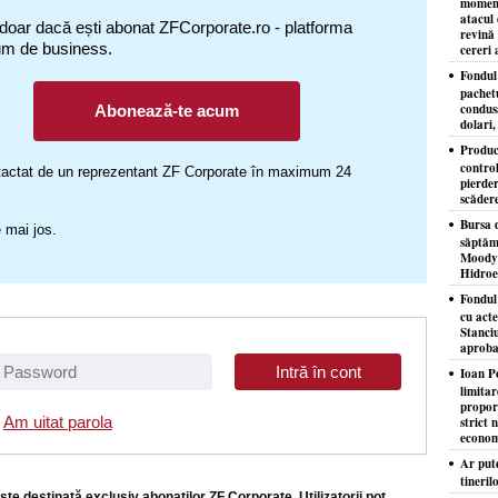
moment
atacul 
 doar dacă ești abonat ZFCorporate.ro - platforma
revină 
um de business.
cereri 
Fondul 
pachet
condusă
Abonează-te acum
dolari,
Produc
control
ontactat de un reprezentant ZF Corporate în maximum 24
pierder
scăder
Bursa d
 mai jos.
săptăm
Moody'
Hidroe
Fondul
cu acte
Stanciu
aproba
Ioan P
limita
proporţ
Am uitat parola
strict 
econom
Ar put
tineril
ste destinată exclusiv abonaţilor ZF Corporate. Utilizatorii pot