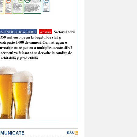
S: INDUSTRIA BERII
Analiză
Sectorul berii
350 mil. euro pe an la bugetul de stat şi
ează peste 5.000 de oameni. Cum atragem o
nvestiţie mare pentru a multiplica aceste cifre?
sectorul va fi lăsat să se dezvolte în condiţii de
 echitabilă şi predictibilă
OMUNICATE
RSS