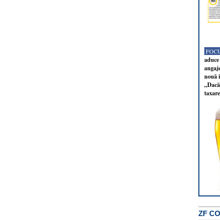
FOCU
aduce 
angaj
nouă i
„Dacă 
taxare
ZF C