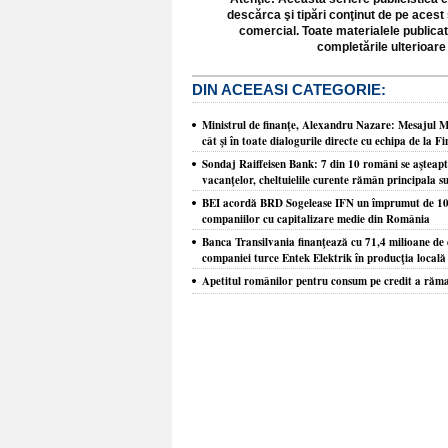
descărca şi tipări conţinut de pe acest 
comercial. Toate materialele publicat
completările ulterioare 
DIN ACEEASI CATEGORIE:
Ministrul de finanţe, Alexandru Nazare: Mesajul Mo
cât şi în toate dialogurile directe cu echipa de la F
Sondaj Raiffeisen Bank: 7 din 10 români se aşteaptă 
vacanţelor, cheltuielile curente rămân principala s
BEI acordă BRD Sogelease IFN un împrumut de 100 
companiilor cu capitalizare medie din România
Banca Transilvania finanţează cu 71,4 milioane de e
companiei turce Entek Elektrik în producţia locală 
Apetitul românilor pentru consum pe credit a răm