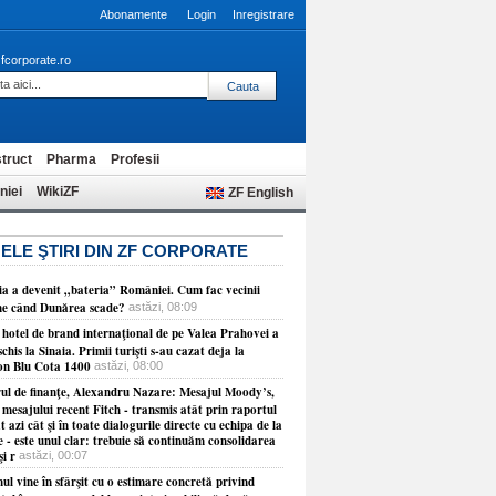
Abonamente
Login
Inregistrare
fcorporate.ro
truct
Pharma
Profesii
niei
WikiZF
ZF English
ELE ŞTIRI DIN ZF CORPORATE
ia a devenit „bateria” României. Cum fac vecinii
ne când Dunărea scade?
astăzi, 08:09
 hotel de brand internaţional de pe Valea Prahovei a
schis la Sinaia. Primii turişti s-au cazat deja la
on Blu Cota 1400
astăzi, 08:00
rul de finanţe, Alexandru Nazare: Mesajul Moody’s,
 mesajului recent Fitch - transmis atât prin raportul
t azi cât şi în toate dialogurile directe cu echipa de la
 - este unul clar: trebuie să continuăm consolidarea
şi r
astăzi, 00:07
l vine în sfârşit cu o estimare concretă privind